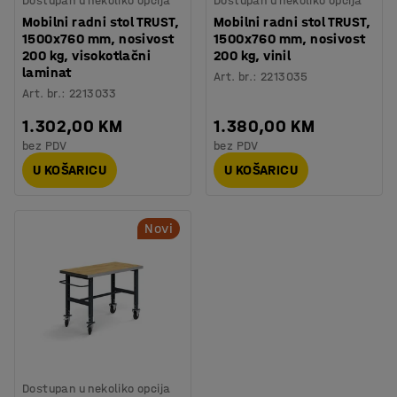
Dostupan u nekoliko opcija
Dostupan u nekoliko opcija
Mobilni radni stol TRUST,
Mobilni radni stol TRUST,
1500x760 mm, nosivost
1500x760 mm, nosivost
200 kg, visokotlačni
200 kg, vinil
laminat
Art. br.
:
2213035
Art. br.
:
2213033
1.302,00 KM
1.380,00 KM
bez PDV
bez PDV
U KOŠARICU
U KOŠARICU
Novi
Dostupan u nekoliko opcija