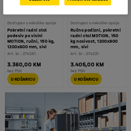
Dostupan u nekoliko opcija
Dostupan u nekoliko opcija
Pokretni radni stol
Ručno podizni, pokretni
podesiv po visini
radni stol MOTION, 150
MOTION, ručni, 150 kg,
kg nosivost, 1200x800
1200x600 mm, sivi
mm, sivi
Art. br.
:
274251
Art. br.
:
274221
3.360,00 KM
3.405,00 KM
bez PDV
bez PDV
U KOŠARICU
U KOŠARICU