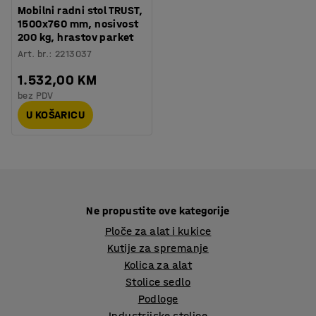
Mobilni radni stol TRUST,
1500x760 mm, nosivost
200 kg, hrastov parket
Art. br.
:
2213037
1.532,00 KM
bez PDV
U KOŠARICU
Ne propustite ove kategorije
Ploče za alat i kukice
Kutije za spremanje
Kolica za alat
Stolice sedlo
Podloge
Industrijske stolice