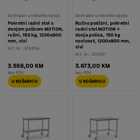
Dostupan u nekoliko opcija
Dostupan u nekoliko opcija
Pokretni radni stol s
Ručno podizni, pokretni
donjom policom MOTION,
radni stol MOTION +
ručni, 150 kg, 1200x600
donja polica, 150 kg
mm, sivi
nosivost, 1200x800 mm,
sivi
Art. br.
:
274254
Art. br.
:
274231
3.556,00 KM
3.673,00 KM
bez PDV
bez PDV
U KOŠARICU
U KOŠARICU