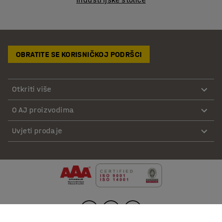
OBRATITE SE KORISNIČKOJ PODRŠCI
Otkriti više
O AJ proizvodima
Uvjeti prodaje