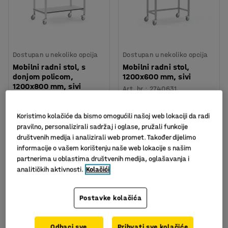
Dostupan u nekoliko opcija
Dostupan u nekoliko opcija
Mobilni radni stol, s
Mobilni radni stol,
donjom policom,
1200x600 mm, sivi
1200x800 mm, sivi
Art. br.
:
2740631
Art. br.
:
2740751
Koristimo kolačiće da bismo omogućili našoj web lokaciji da radi
1.516,00 KM
1.202,00 KM
pravilno, personalizirali sadržaj i oglase, pružali funkcije
bez PDV
bez PDV
društvenih medija i analizirali web promet. Također dijelimo
U KOŠARICU
U KOŠARICU
informacije o vašem korištenju naše web lokacije s našim
partnerima u oblastima društvenih medija, oglašavanja i
analitičkih aktivnosti.
Kolačići
Postavke kolačića
Odbaci sve
Prihvati sve kolačiće