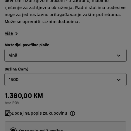
okvirom i izdržljivom pločom - praktično, mobilno
rješenje za zahtjevna okruženja. Radni stol ima podesive
noge za jednostavno prilagođavanje vašim potrebama.
Može se opremiti raznim dodacima.
Više
Materijal površine ploče
Vinil
Dužina (mm)
Hrast parket
1500
Laminat
Metal
1.380,00 KM
1500
bez PDV
Tvrda ploča
2000
Dodaj na popis za kupovinu
Vinil
Garancja od 7 godina