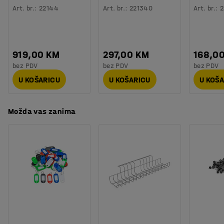
Vrsta kotača
:
Puna guma
Možete dodati jedinicu s ladicama, ploču za alat, ormarić
Art. br.
:
22144
Art. br.
:
221340
Art. br.
:
2
Potreban broj osoba
:
2
i druge dodatke koji pomažu kod organiziranja radnog
Procjena vremena
:
45
Min
prostora. Svi dodaci se prodaju posebno.
Težina
:
73,9
kg
Montaža
:
Dolazi nesastavljeno
919,00 KM
297,00 KM
168,0
bez PDV
bez PDV
bez PDV
U KOŠARICU
U KOŠARICU
U KOŠ
Možda vas zanima