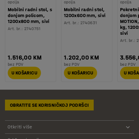
opcija
opcija
opcija
Mobilni radni stol, s
Mobilni radni stol,
Pokretni
donjom policom,
1200x600 mm, sivi
donjom 
1200x800 mm, sivi
MOTION, 
Art. br.
:
2740631
kg, 120
Art. br.
:
2740751
sivi
Art. br.
:
2
1.516,00 KM
1.202,00 KM
3.556
bez PDV
bez PDV
bez PDV
U KOŠARICU
U KOŠARICU
U KOŠ
OBRATITE SE KORISNIČKOJ PODRŠCI
Otkriti više