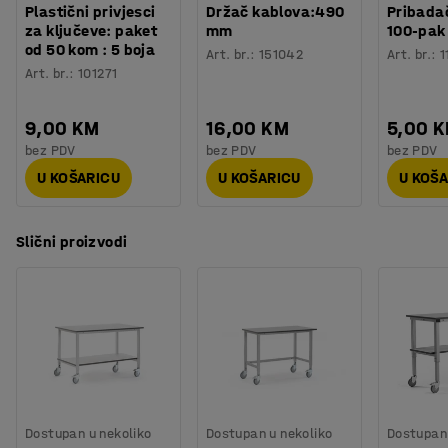
Plastični privjesci
Držač kablova:490
Pribadač
za ključeve: paket
mm
100-pak
od 50 kom : 5 boja
Art. br.
:
151042
Art. br.
:
1
Art. br.
:
101271
9,00 KM
16,00 KM
5,00 
bez PDV
bez PDV
bez PDV
U KOŠARICU
U KOŠARICU
U KOŠ
Slični proizvodi
Dostupan u nekoliko
Dostupan u nekoliko
Dostupan 