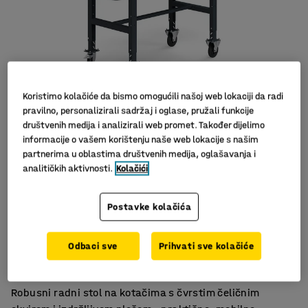
Koristimo kolačiće da bismo omogućili našoj web lokaciji da radi
pravilno, personalizirali sadržaj i oglase, pružali funkcije
društvenih medija i analizirali web promet. Također dijelimo
informacije o vašem korištenju naše web lokacije s našim
partnerima u oblastima društvenih medija, oglašavanja i
analitičkih aktivnosti.
Kolačići
Postavke kolačića
Površina stola smanjuje buku
Odbaci sve
Prihvati sve kolačiće
Za poslove sastavljanja
Mobilan stol s praktičnim kotačima
Robusni radni stol na kotačima s čvrstim čeličnim