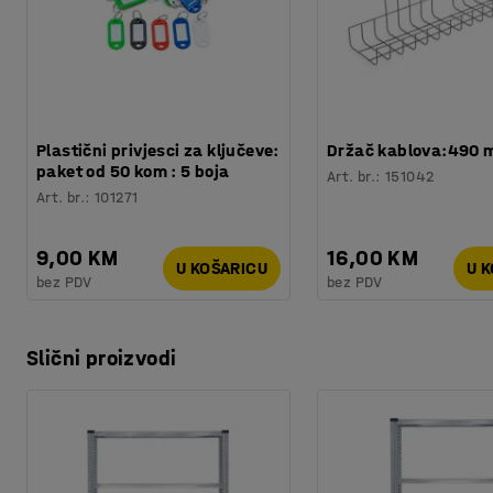
Plastični privjesci za ključeve:
Držač kablova:490
paket od 50 kom : 5 boja
Art. br.
:
151042
Art. br.
:
101271
9,00 KM
16,00 KM
U KOŠARICU
U 
bez PDV
bez PDV
Slični proizvodi