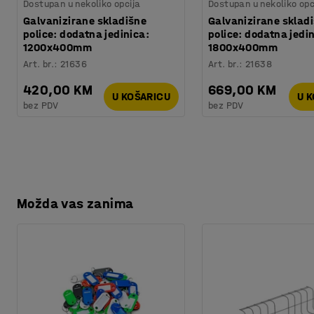
Dostupan u nekoliko opcija
Dostupan u nekoliko opc
Galvanizirane skladišne
Galvanizirane sklad
police: dodatna jedinica:
police: dodatna jedi
1200x400mm
1800x400mm
Art. br.
:
21636
Art. br.
:
21638
420,00 KM
669,00 KM
U KOŠARICU
U 
bez PDV
bez PDV
Možda vas zanima