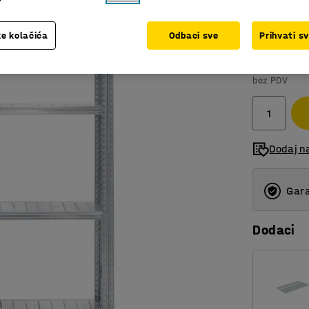
400
e kolačića
Odbaci sve
Prihvati s
320
548,00
400
bez PDV
500
600
Dodaj n
800
Gara
Dodaci