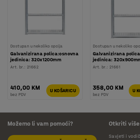
Dostupan u nekoliko opcija
Dostupan u nekoliko opc
Galvanizirana polica:osnovna
Galvanizirana polic
jedinica: 320x1200mm
jedinica: 320x900m
Art. br.
:
21662
Art. br.
:
21661
410,00 KM
358,00 KM
U KOŠARICU
U 
bez PDV
bez PDV
Možemo li vam pomoći?
Otkriti više
Savjeti i vodi