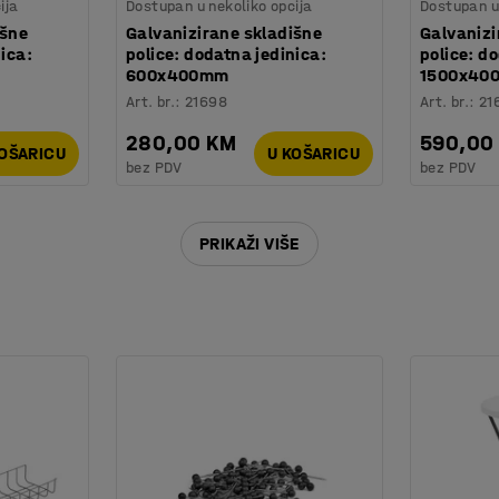
ija
Dostupan u nekoliko opcija
Dostupan u 
išne
Galvanizirane skladišne
Galvanizi
nica:
police: dodatna jedinica:
police: d
600x400mm
1500x40
Art. br.
:
21698
Art. br.
:
21
280,00 KM
590,00
KOŠARICU
U KOŠARICU
bez PDV
bez PDV
PRIKAŽI VIŠE