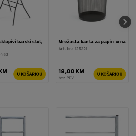
sklopivi barski stol,
Mrežasta kanta za papir: crna
Art. br.
:
125221
6453
 KM
18,00 KM
U KOŠARICU
U KOŠARICU
bez PDV