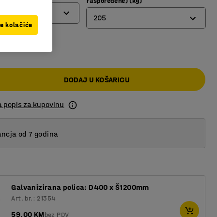
raspoređene) (kg)
205
ve kolačiće
 KM
190
205
DODAJ U KOŠARICU
a popis za kupovinu
ncja od 7 godina
Galvanizirana polica: D400 x Š1200mm
Art. br.: 21354
59,00 KM
bez PDV