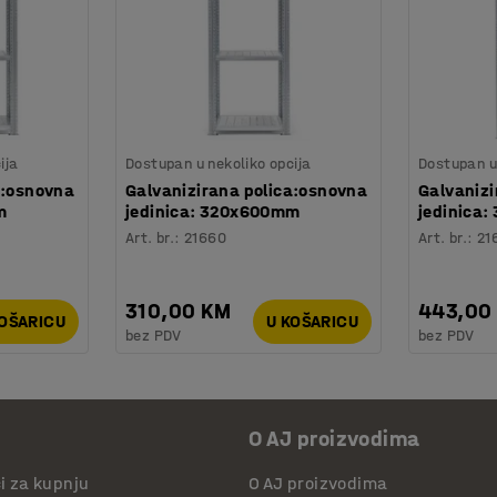
ija
Dostupan u nekoliko opcija
Dostupan u 
a:osnovna
Galvanizirana polica:osnovna
Galvanizi
m
jedinica: 320x600mm
jedinica
Art. br.
:
21660
Art. br.
:
21
310,00 KM
443,00
KOŠARICU
U KOŠARICU
bez PDV
bez PDV
O AJ proizvodima
či za kupnju
O AJ proizvodima