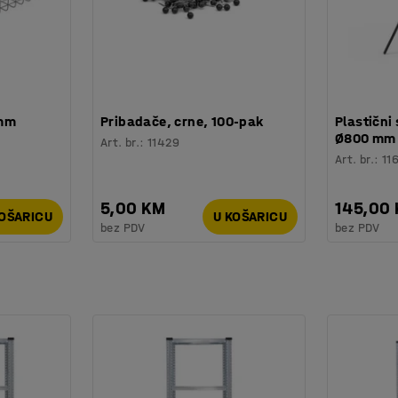
 mm
Pribadače, crne, 100-pak
Plastični 
Ø800 mm
Art. br.
:
11429
Art. br.
:
11
5,00 KM
145,00
KOŠARICU
U KOŠARICU
bez PDV
bez PDV