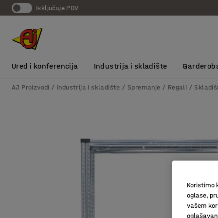
Isključuje PDV
Ured i konferencija
Industrija i skladište
Garderob
AJ Proizvodi
Industrija i skladište
Spremanje
Regali
Skladiš
Koristimo k
oglase, pru
vašem kori
oglašavanja