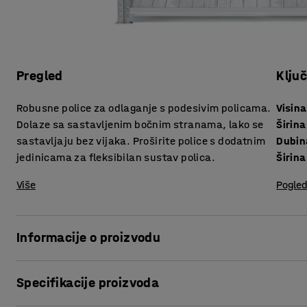
Pregled
Klju
Robusne police za odlaganje s podesivim policama.
Visina
Dolaze sa sastavljenim bočnim stranama, lako se
Širina
sastavljaju bez vijaka. Proširite police s dodatnim
Dubin
jedinicama za fleksibilan sustav polica.
Širina
Više
Pogled
Informacije o proizvodu
Ove izdržljive police za spremanje nude niz mogućnosti koje
Specifikacije proizvoda
polica za specifične potrebe svoje tvrtke i nabavite rješ
Jedinica kombinira veliku nosivost s malom težinom, što je 