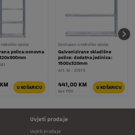
nekoliko opcija
Dostupan u nekoliko opcija
rana polica:osnovna
Galvanizirane skladišne
: 320x900mm
police: dodatna jedinica:
1500x320mm
681
Art. br.
:
21673
 KM
441,00 KM
U KOŠARICU
U KOŠARICU
bez PDV
Uvjeti prodaje
Uvjeti prodaje