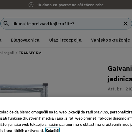
14 dana za povrat ne oštećene robe
a
Blagovaonica
Ulaz i recepcija
Vanjsko okruženje
ni regali
TRANSFORM
Galvani
jedini
Art. br.
:
21
Podesive 
Nisu potr
olačiće da bismo omogućili našoj web lokaciji da radi pravilno, personalizira
Više opci
žali funkcije društvenih medija i analizirali web promet. Također dijelimo in
štenju naše web lokacije s našim partnerima u oblastima društvenih medij
Dubina (mm)
 i analitičkih aktivnosti.
Kolačići