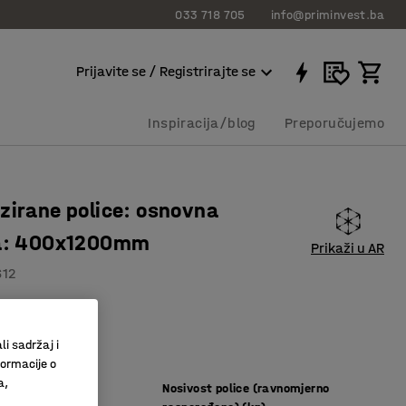
033 718 705
info@priminvest.ba
Prijavite se / Registrirajte se
Inspiracija/blog
Preporučujemo
zirane police: osnovna
ca: 400x1200mm
Prikaži u AR
612
police
ebni vijci
li sadržaj i
ja
formacije o
a,
Nosivost police (ravnomjerno