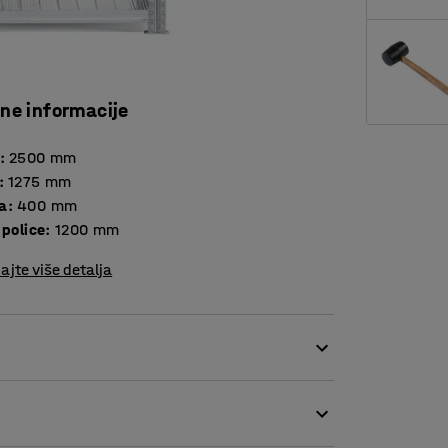
čne informacije
:
2500
mm
:
1275
mm
a
:
400
mm
 police
:
1200
mm
ajte više detalja
 ih čine vrlo prilagodljivim. Izgradite sustav
enje za spremanje koje vam pomaže u poslu.
čini prikladnom za logistiku, skladišta i