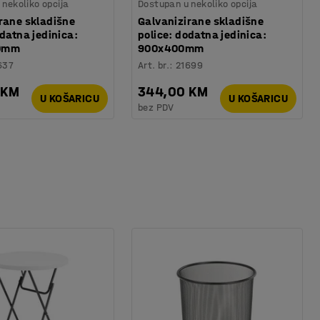
nekoliko opcija
Dostupan u nekoliko opcija
rane skladišne
Galvanizirane skladišne
odatna jedinica:
police: dodatna jedinica:
0mm
900x400mm
637
Art. br.
:
21699
 KM
344,00 KM
U KOŠARICU
U KOŠARICU
bez PDV