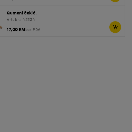
Gumeni čekić.
Art. br.: 42334
17,00 KM
bez PDV