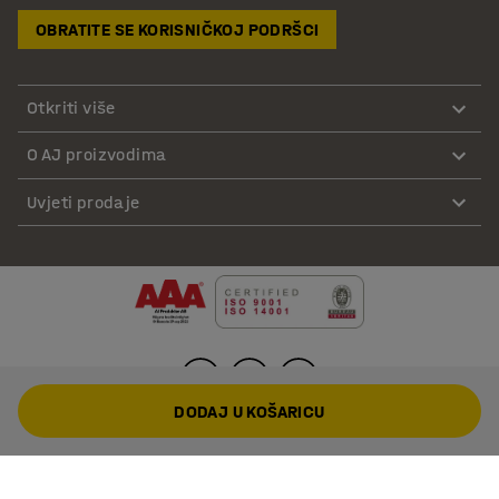
OBRATITE SE KORISNIČKOJ PODRŠCI
Otkriti više
O AJ proizvodima
Uvjeti prodaje
DODAJ U KOŠARICU