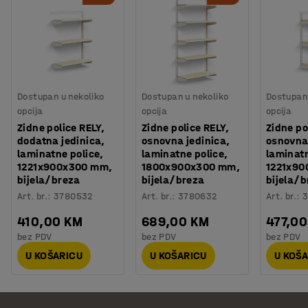
Dostupan u nekoliko
Dostupan u nekoliko
Dostupan 
opcija
opcija
opcija
Zidne police RELY,
Zidne police RELY,
Zidne po
dodatna jedinica,
osnovna jedinica,
osnovna 
laminatne police,
laminatne police,
laminatn
1221x900x300 mm,
1800x900x300 mm,
1221x90
bijela/breza
bijela/breza
bijela/b
Art. br.
:
3780532
Art. br.
:
3780632
Art. br.
:
3
410,00 KM
689,00 KM
477,0
bez PDV
bez PDV
bez PDV
U KOŠARICU
U KOŠARICU
U KOŠ