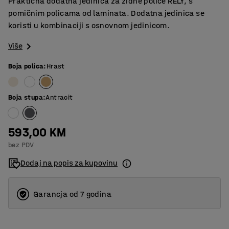
Praktična dodatna jedinica za zidne police RELY, s
pomičnim policama od laminata. Dodatna jedinica se
koristi u kombinaciji s osnovnom jedinicom.
Više
Boja polica
:
Hrast
Boja stupa
:
Antracit
593,00 KM
bez PDV
Dodaj na popis za kupovinu
Garancja od 7 godina