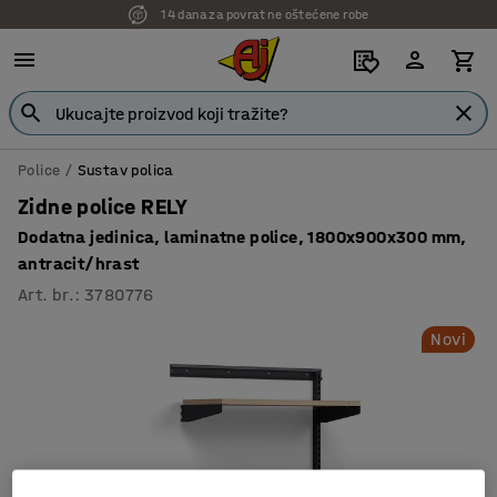
14 dana za povrat ne oštećene robe
Police
Sustav polica
Zidne police RELY
Dodatna jedinica, laminatne police, 1800x900x300 mm,
antracit/hrast
Art. br.
:
3780776
Novi