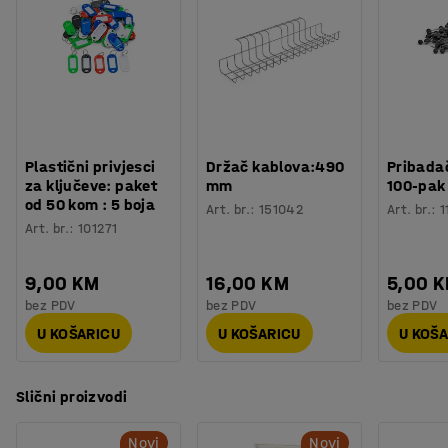
Boja polica
:
Hrast
Materijal police
:
Laminat
NAPOMENA: Prije dodavanja dodatne jedinice potrebna je
Specifikacija materijala
:
Kronospan - 8431 SU
osnovna jedinica.
Boja stupa
:
Antracit
Broj za boju stupa
:
RAL 7043
Materijal stupa
:
Metal
Broj polica
:
5
Plastični privjesci
Držač kablova:490
Pribadač
Nosivost police (ravnomjerno raspoređene)
:
55
kg
za ključeve: paket
mm
100-pak
Nosivost sekcija
:
150
kg
od 50 kom : 5 boja
Art. br.
:
151042
Art. br.
:
1
Težina
:
28,85
kg
Art. br.
:
101271
Montaža
:
Dolazi nesastavljeno
Testirano
:
EN 16121:2023
9,00 KM
16,00 KM
5,00 
bez PDV
bez PDV
bez PDV
U KOŠARICU
U KOŠARICU
U KOŠ
Slični proizvodi
Novi
Novi