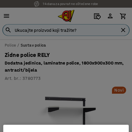
14 dana za povrat ne oštećene robe
7 godina garancije
Police
Sustav polica
Zidne police RELY
Dodatna jedinica, laminatne police, 1800x900x300 mm,
antracit/bijela
Art. br.
:
3780773
Novi