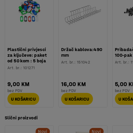
Boja polica
:
Bijela
Materijal police
:
Laminat
NAPOMENA: Prije dodavanja dodatne jedinice potrebna je
Specifikacija materijala
:
Kronospan - 8100 SM
osnovna jedinica.
Boja stupa
:
Antracit
Broj za boju stupa
:
RAL 7043
Materijal stupa
:
Metal
Broj polica
:
5
Plastični privjesci
Držač kablova:490
Pribadač
Nosivost police (ravnomjerno raspoređene)
:
55
kg
za ključeve: paket
mm
100-pak
Nosivost sekcija
:
150
kg
od 50 kom : 5 boja
Art. br.
:
151042
Art. br.
:
1
Težina
:
28,85
kg
Art. br.
:
101271
Montaža
:
Dolazi nesastavljeno
Testirano
:
EN 16121:2023
9,00 KM
16,00 KM
5,00 
bez PDV
bez PDV
bez PDV
U KOŠARICU
U KOŠARICU
U KOŠ
Slični proizvodi
Novi
Novi