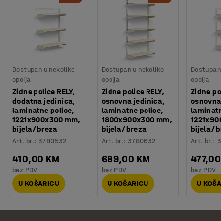
Dostupan u nekoliko
Dostupan u nekoliko
Dostupan 
opcija
opcija
opcija
Zidne police RELY,
Zidne police RELY,
Zidne po
dodatna jedinica,
osnovna jedinica,
osnovna 
laminatne police,
laminatne police,
laminatn
1221x900x300 mm,
1800x900x300 mm,
1221x90
bijela/breza
bijela/breza
bijela/b
Art. br.
:
3780532
Art. br.
:
3780632
Art. br.
:
3
410,00 KM
689,00 KM
477,0
bez PDV
bez PDV
bez PDV
U KOŠARICU
U KOŠARICU
U KOŠ