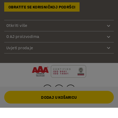
OBRATITE SE KORISNIČKOJ PODRŠCI
Otkriti više
O AJ proizvodima
Uvjeti prodaje
DODAJ U KOŠARICU