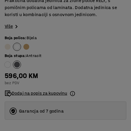
Praktična dodatna jedinica za zidne police RELY, s
pomičnim policama od laminata. Dodatna jedinica se
koristi u kombinaciji s osnovnom jedinicom.
Više
Boja polica
:
Bijela
Boja stupa
:
Antracit
596,00 KM
bez PDV
Dodaj na popis za kupovinu
Garancja od 7 godina