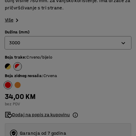
čunj visine 750 mm. Za vanjsko korištenje. Ima držače za
pričvršćivanje s tri strane.
Više
Dužina (mm)
3000
Boja trake
:
Crveno/bijelo
3000
10000
Boja zidnog nosača
:
Crvena
34,00 KM
bez PDV
Dodaj na popis za kupovinu
Garancja od 7 godina