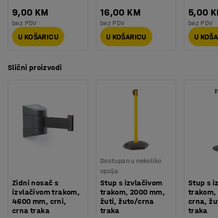
9,00 KM
16,00 KM
5,00 
bez PDV
bez PDV
bez PDV
U KOŠARICU
U KOŠARICU
U KOŠ
Slični proizvodi
Dostupan u nekoliko
opcija
Zidni nosač s
Stup s izvlačivom
Stup s i
izvlačivom trakom,
trakom, 2000 mm,
trakom,
4600 mm, crni,
žuti, žuto/crna
crna, ž
crna traka
traka
traka