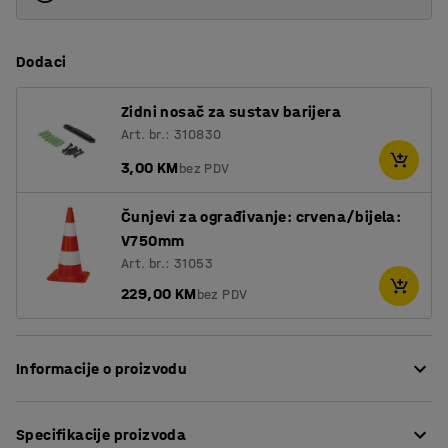
Dodaci
Zidni nosač za sustav barijera
Art. br.: 310830
3,00 KM
bez PDV
Čunjevi za ograđivanje: crvena/bijela:
V750mm
Art. br.: 31053
229,00 KM
bez PDV
Informacije o proizvodu
Nosač se lako pričvršćuju na čunjeve za jasno
Specifikacije proizvoda
označavanje. Svaki nosač ima držače s tri strane za