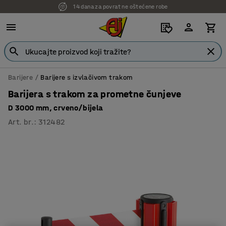
14 dana za povrat ne oštećene robe
7 godina garancije
Barijere
Barijere s izvlačivom trakom
Barijera s trakom za prometne čunjeve
D 3000 mm, crveno/bijela
Art. br.
:
312482