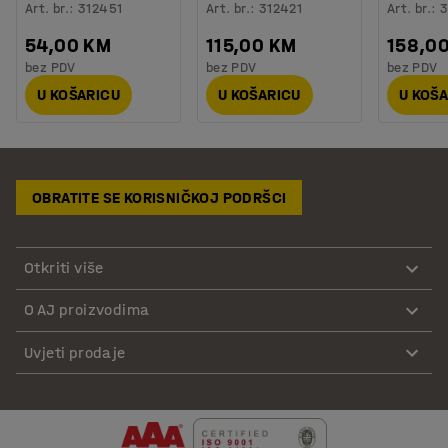
Art. br.
:
312451
Art. br.
:
312421
Art. br.
:
3
54,00 KM
115,00 KM
158,0
bez PDV
bez PDV
bez PDV
U KOŠARICU
U KOŠARICU
U KOŠ
OBRATITE SE KORISNIČKOJ PODRŠCI
Otkriti više
O AJ proizvodima
Uvjeti prodaje