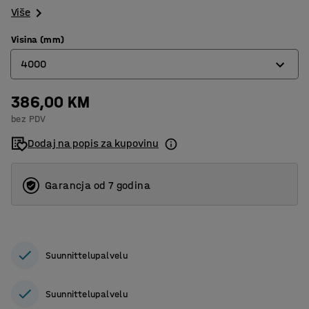
Više
Visina (mm)
4000
386,00 KM
2500
bez PDV
3000
Dodaj na popis za kupovinu
3500
4000
Garancja od 7 godina
Suunnittelupalvelu
Suunnittelupalvelu