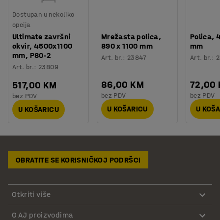
Dostupan u nekoliko
opcija
Ultimate završni
Mrežasta polica,
Polica, 
okvir, 4500x1100
890 x 1100 mm
mm
mm, P80-2
Art. br.
:
23847
Art. br.
:
2
Art. br.
:
23809
86,00 KM
72,00
517,00 KM
bez PDV
bez PDV
bez PDV
U KOŠARICU
U KOŠ
U KOŠARICU
OBRATITE SE KORISNIČKOJ PODRŠCI
Otkriti više
O AJ proizvodima