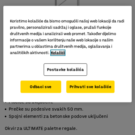
Koristimo kolačiće da bismo omogućili našoj web lokaciji da radi
pravilno, personalizirali sadržaj i oglase, pružali funkcije
društvenih medija i analizirali web promet. Također dijelimo
informacije o vašem korištenju naše web lokacije s našim
partnerima u oblastima društvenih medija, oglašavanja i
analitičkih aktivnosti.
Kolačići
Slični proizvodi
Postavke kolačića
Odbaci sve
Prihvati sve kolačiće
Pločice su uključene
Prečke su podesive svakih 50 mm.
Spojni elementi za betonske podove uključeni
Okvir za ULTIMATE paletne regale.