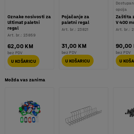
Dostupan 
opcija
Oznake nosivosti za
Pojačanje za
Zaštita 
Ultimat paletni
paletni regal
V 400 
regal
Art. br.
:
23821
Art. br.
:
2
Art. br.
:
23859
31,00 KM
90,00
62,00 KM
bez PDV
bez PDV
bez PDV
U KOŠARICU
U KOŠ
U KOŠARICU
Možda vas zanima