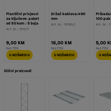
Plastični privjesci
Držač kablova:490
Pribadač
za ključeve: paket
mm
100-pak
od 50 kom : 5 boja
Art. br.
:
151042
Art. br.
:
1
Art. br.
:
101271
9,00 KM
16,00 KM
5,00 
bez PDV
bez PDV
bez PDV
U KOŠARICU
U KOŠARICU
U KOŠ
Slični proizvodi