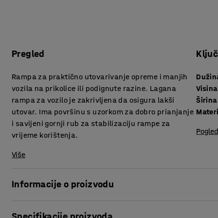
Pregled
Klju
Rampa za praktično utovarivanje opreme i manjih
Dužin
vozila na prikolice ili podignute razine. Lagana
Visina
rampa za vozilo je zakrivljena da osigura lakši
Širina
utovar. Ima površinu s uzorkom za dobro prianjanje
Materi
i savijeni gornji rub za stabilizaciju rampe za
Pogled
vrijeme korištenja.
Više
Informacije o proizvodu
Takva rampa omogućava lak utovar na prikolice i sl. zahval
Specifikacije proizvoda
olakšava utovar i istovar niskih vozila, kao što su kosilice,