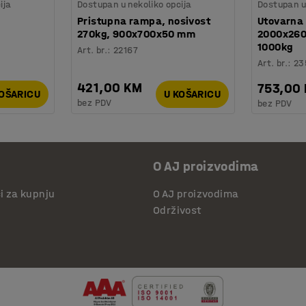
ija
Dostupan u nekoliko opcija
Dostupan u 
Pristupna rampa, nosivost
Utovarna
270kg, 900x700x50 mm
2000x260
1000kg
Art. br.
:
22167
Art. br.
:
23
421,00 KM
753,00
KOŠARICU
U KOŠARICU
bez PDV
bez PDV
O AJ proizvodima
či za kupnju
O AJ proizvodima
Održivost