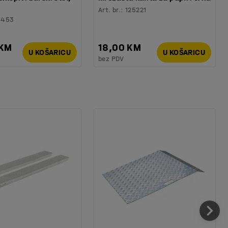
Art. br.
:
125221
6453
 KM
18,00 KM
U KOŠARICU
U KOŠARICU
bez PDV