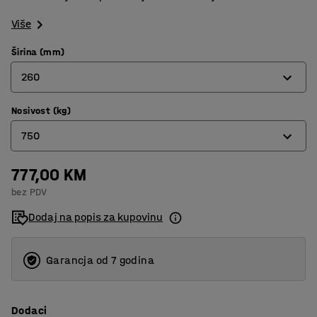
Više
Širina (mm)
260
Nosivost (kg)
200
750
260
777,00 KM
300
bez PDV
750
Dodaj na popis za kupovinu
Garancja od 7 godina
Dodaci