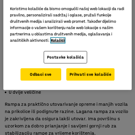
Koristimo kolačiće da bismo omogućili našoj web lokaciji da radi
pravilno, personalizirali sadržaj i oglase, pružali funkcije
društvenih medija i analizirali web promet. Također dijelimo
informacije o vašem korištenju naše web lokacije s našim
partnerima u oblastima društvenih medija, oglašavanja i
analitičkih aktivnosti.
Kolačići
Postavke kolačića
Slični proizvodi
Odbaci sve
Prihvati sve kolačiće
Zakrivljen oblik
Od aluminija
U dvije veličine
Rampa za praktično utovarivanje opreme i manjih vozila
na prikolice ili podignute razine. Lagana rampa za vozilo
je zakrivljena da osigura lakši utovar. Ima površinu s
uzorkom za dobro prianjanje i savijeni gornji rub za
stabilizaciju rampe za vrijeme korištenja.