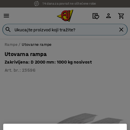
14 dana za povrat ne oštećene robe
7 godina garancije
Rampe
Utovarne rampe
Utovarna rampa
Zakrivljena: D 2000 mm: 1000 kg nosivost
Art. br.
:
23596