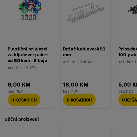
Težina
:
15,01
kg
Plastični privjesci
Držač kablova:490
Pribadač
za ključeve: paket
mm
100-pak
od 50 kom : 5 boja
Art. br.
:
151042
Art. br.
:
1
Art. br.
:
101271
9,00 KM
16,00 KM
5,00 
bez PDV
bez PDV
bez PDV
U KOŠARICU
U KOŠARICU
U KOŠ
Slični proizvodi