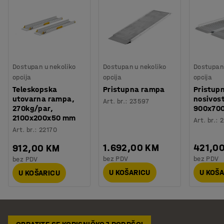
Dostupan u nekoliko
Dostupan u nekoliko
Dostupan 
opcija
opcija
opcija
Teleskopska
Pristupna rampa
Pristup
utovarna rampa,
nosivost
Art. br.
:
23597
270kg/par,
900x70
2100x200x50 mm
Art. br.
:
2
Art. br.
:
22170
1.692,00 KM
421,0
912,00 KM
bez PDV
bez PDV
bez PDV
U KOŠARICU
U KOŠ
U KOŠARICU