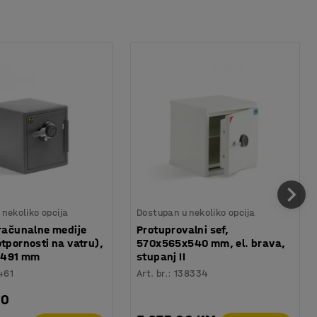
nekoliko opcija
Dostupan u nekoliko opcija
 računalne medije
Protuprovalni sef,
otpornosti na vatru),
570x565x540 mm, el. brava,
x491 mm
stupanj II
461
Art. br.
:
138334
00