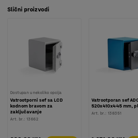
Slični proizvodi
Dostupan u nekoliko opcija
Vatrootporni sef sa LCD
Vatrootporan sef AD
kodnom bravom za
520x410x445 mm, pl
zaključavanje
Art. br.
:
138351
Art. br.
:
13662