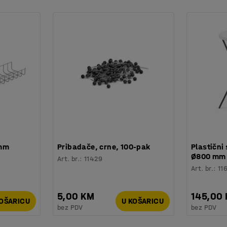
je i spreman je za učvršćivanje.
 mm
Pribadače, crne, 100-pak
Plastični 
Ø800 mm
Art. br.
:
11429
Art. br.
:
11
5,00 KM
145,00
KOŠARICU
U KOŠARICU
bez PDV
bez PDV