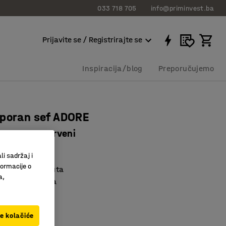
033 718 705
info@priminvest.ba
Prijavite se / Registrirajte se
Inspiracija/blog
Preporučujemo
tporan sef ADORE
x388 mm, crveni
8343
li sadržaj i
formacije o
oran do 60 minuta
a,
ska kodna brava
dizajn
ve kolačiće