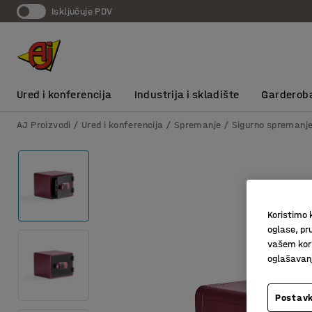
Isključuje PDV
Ured i konferencija
Industrija i skladište
Garderob
AJ Proizvodi
Ured i konferencija
Spremanje
Sigurno spremanj
Koristimo k
oglase, pru
vašem kori
oglašavanja
Postavk