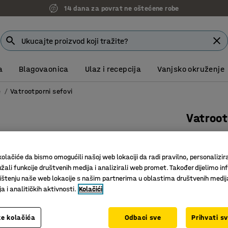
14 dana za povrat ne oštećene robe
a
Blagovaonica
Ulaz i recepcija
Vanjsko okruženje
e
Vatrootporni sefovi
Vatroo
345x424
Art. br.
:
13
olačiće da bismo omogućili našoj web lokaciji da radi pravilno, personalizira
žali funkcije društvenih medija i analizirali web promet. Također dijelimo in
Vatrootp
štenju naše web lokacije s našim partnerima u oblastima društvenih medij
Elektron
 i analitičkih aktivnosti.
Kolačići
Moderan 
Boja
:
Crvena
e kolačića
Odbaci sve
Prihvati s