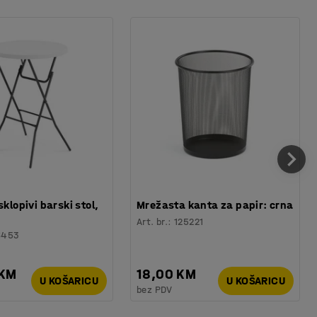
sklopivi barski stol,
Mrežasta kanta za papir: crna
Art. br.
:
125221
6453
 KM
18,00 KM
U KOŠARICU
U KOŠARICU
bez PDV