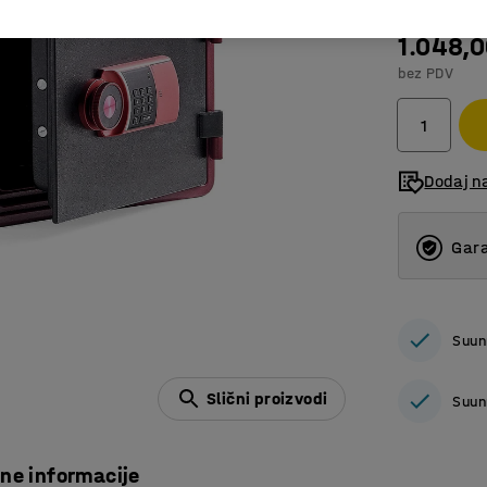
1.048,
bez PDV
Dodaj n
Gara
Suun
Slični proizvodi
Suun
čne informacije