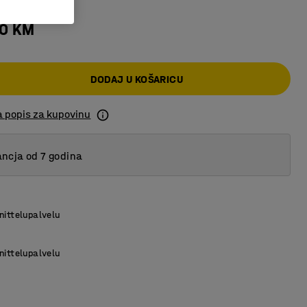
00 KM
DODAJ U KOŠARICU
a popis za kupovinu
ncja od 7 godina
nittelupalvelu
nittelupalvelu