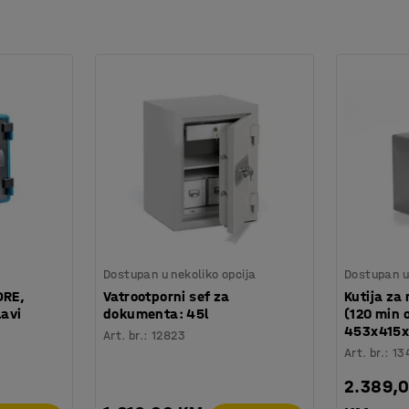
Dostupan u nekoliko opcija
Dostupan u 
ORE,
Vatrootporni sef za
Kutija za
avi
dokumenta: 45l
(120 min 
453x415
Art. br.
:
12823
Art. br.
:
13
2.389,