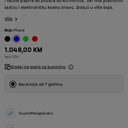
i važne papire od požara do 60 minuta. Sef ima plastičnu
ladicu i elektroničku kodnu bravu. Dolazi u više boja.
Više
Boja
:
Plava
1.048,00 KM
bez PDV
Dodaj na popis za kupovinu
Garancja od 7 godina
Suunnittelupalvelu