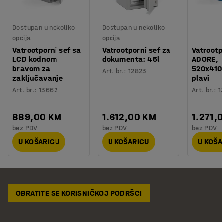
Dostupan u nekoliko
Dostupan u nekoliko
opcija
opcija
Vatrootporni sef sa
Vatrootporni sef za
Vatrootp
LCD kodnom
dokumenta: 45l
ADORE,
bravom za
520x41
Art. br.
:
12823
zaključavanje
plavi
Art. br.
:
13662
Art. br.
:
1
889,00 KM
1.612,00 KM
1.271,
bez PDV
bez PDV
bez PDV
U KOŠARICU
U KOŠARICU
U KOŠ
OBRATITE SE KORISNIČKOJ PODRŠCI