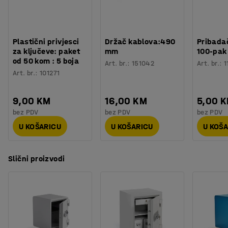
Sef se isporučuje s elektroničkom kodnom bravom na
Potreban broj osoba
:
1
baterije i spreman je za učvršćivanje.
Procjena vremena
:
5
Min
Težina
:
43
kg
Plastični privjesci
Držač kablova:490
Pribadač
Testirano
:
NT Fire 017, 60P
za ključeve: paket
mm
100-pak
od 50 kom : 5 boja
Art. br.
:
151042
Art. br.
:
1
Art. br.
:
101271
9,00 KM
16,00 KM
5,00 
bez PDV
bez PDV
bez PDV
U KOŠARICU
U KOŠARICU
U KOŠ
Slični proizvodi