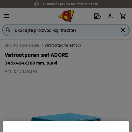
14 dana za povrat ne oštećene robe
7 godina garancije
Sigurno spremanje
Vatrootporni sefovi
Vatrootporan sef ADORE
345x424x388 mm, plavi
Art. br.
:
138341