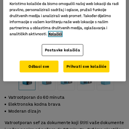
Koristimo kolačiće da bismo omogućili našoj web lokaciji da radi
pravilno, personalizirali sadržaj i oglase, pružali funkcije
društvenih medija i analizirali web promet. Također dijelimo
informacije o vašem korištenju naše web lokacije s našim
partnerima u oblastima društvenih medija, oglašavanja i
analitičkih aktivnosti.
Kolačići
Postavke kolačića
Odbaci sve
Prihvati sve kolačiće
Vatrootporan do 60 minuta
Elektronska kodna brava
Moderan dizajn
Vatrootporan sef za dokumente koji štiti vaše dokumente