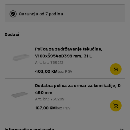
Garancja od 7 godina
Dodaci
Polica za zadržavanje tekućine,
V100xŠ954xD399 mm, 31 L
Art. br.: 755212
403,00 KM
bez PDV
Dodatna polica za ormar za kemikalije, D
450 mm
Art. br.: 755209
167,00 KM
bez PDV
Informacije o proizvodu