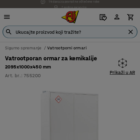
7 godina garancije
Sigurno spremanje
Vatrootporni ormari
Vatrootporan ormar za kemikalije
2095x1000x450 mm
Prikaži u AR
Art. br.
:
755200