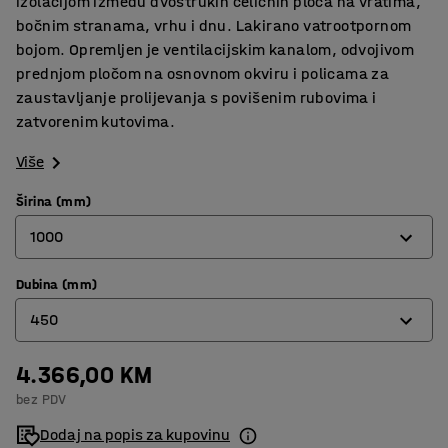
izolacijom između dvostrukih čeličnih ploča na vratima,
bočnim stranama, vrhu i dnu. Lakirano vatrootpornom
bojom. Opremljen je ventilacijskim kanalom, odvojivom
prednjom pločom na osnovnom okviru i policama za
zaustavljanje prolijevanja s povišenim rubovima i
zatvorenim kutovima.
Više
Širina (mm)
1000
Dubina (mm)
600
450
1000
4.366,00 KM
450
bez PDV
600
Dodaj na popis za kupovinu