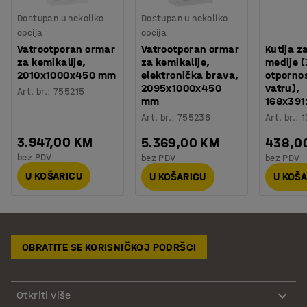
Dostupan u nekoliko
Dostupan u nekoliko
opcija
opcija
Vatrootporan ormar
Vatrootporan ormar
Kutija z
za kemikalije,
za kemikalije,
medije 
2010x1000x450 mm
elektronička brava,
otpornos
2095x1000x450
vatru),
Art. br.
:
755215
mm
168x39
Art. br.
:
755236
Art. br.
:
1
3.947,00 KM
5.369,00 KM
438,0
bez PDV
bez PDV
bez PDV
U KOŠARICU
U KOŠARICU
U KOŠ
OBRATITE SE KORISNIČKOJ PODRŠCI
Otkriti više