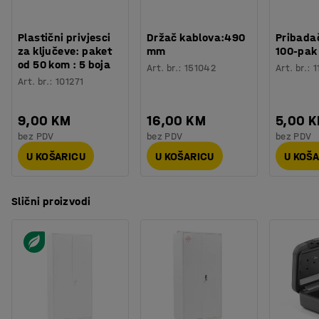
i zatvorene kutove kako bi se spriječilo otjecanje.
Testirano
:
EN 16121, EN 14073-2, EN 14074, SP 2369
Kvaliteta - Eko oznaka
:
Byggvarubedömd ID: 54639
Ako planirate spremiti veće posude, možete dodati donju
Plastični privjesci
Držač kablova:490
Pribadač
za ključeve: paket
mm
100-pak
policu za sakupljanje tekućina koja je dostupna kao
od 50 kom : 5 boja
Art. br.
:
151042
Art. br.
:
1
dodatak.
Art. br.
:
101271
Ako je potrebno spojiti ormar na postojeći ventilacijski
9,00 KM
16,00 KM
5,00 
sustav, priključak ima promjer od 100 mm.
bez PDV
bez PDV
bez PDV
U KOŠARICU
U KOŠARICU
U KOŠ
Slični proizvodi