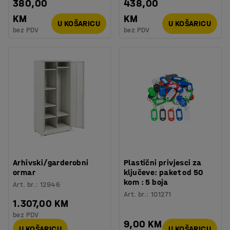
380,00
438,00
KM
KM
U KOŠARICU
U KOŠARICU
bez PDV
bez PDV
Arhivski/garderobni
Plastični privjesci za
ormar
ključeve: paket od 50
kom : 5 boja
Art. br.
:
12946
Art. br.
:
101271
1.307,00 KM
bez PDV
9,00 KM
U KOŠARICU
U KOŠARICU