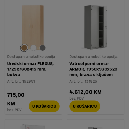
Dostupan u nekoliko opcija
Dostupan u nekoliko opcija
Uredski ormar FLEXUS,
Vatrootporni ormar
1725x760x415 mm,
ARMOR, 1950x930x520
bukva
mm, brava s ključem
Art. br.
:
152951
Art. br.
:
131825
4.612,00 KM
715,00
bez PDV
KM
U KOŠARICU
U KOŠARICU
bez PDV