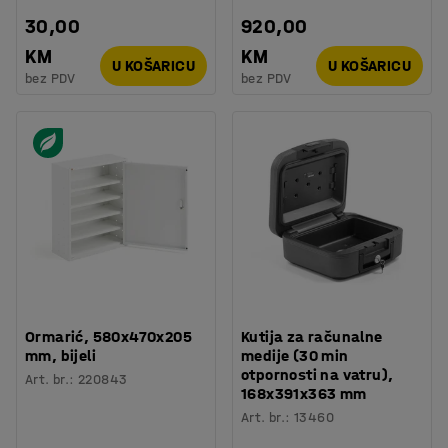
30,00
920,00
KM
KM
U KOŠARICU
U KOŠARICU
bez PDV
bez PDV
Ormarić, 580x470x205
Kutija za računalne
mm, bijeli
medije (30 min
otpornosti na vatru),
Art. br.
:
220843
168x391x363 mm
Art. br.
:
13460