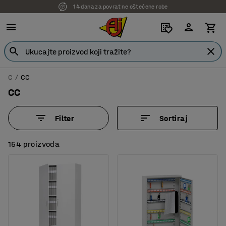
14 dana za povrat ne oštećene robe
7 godina garancije
C
CC
CC
Filter
Sortiraj
154 proizvoda