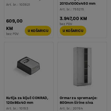
2010x1000x450 mm
Art. br.
:
103621
Art. br.
:
755215
3.947,00 KM
609,00
bez PDV
KM
U KOŠARICU
U KOŠARICU
bez PDV
Kutija za ključ CONRAD,
Ormar za spremanje:
120x86x40 mm
800mm širine:siva
Art. br.
:
10153
Art. br.
:
20764