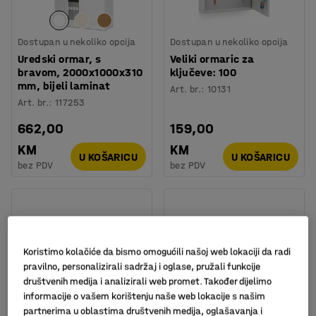
Dostupan u nekoliko opcija
Dostupan u nekoliko opcija
Uredski ormar, s
Veliki ormaric za
bravom, 2000x1000x310
ključeve: 100
mm, bijeli laminat
Art. br.
:
10131
Art. br.
:
117253
662,00
159,00
KM
KM
U KOŠARICU
U KOŠARICU
bez PDV
bez PDV
Koristimo kolačiće da bismo omogućili našoj web lokaciji da radi
pravilno, personalizirali sadržaj i oglase, pružali funkcije
društvenih medija i analizirali web promet. Također dijelimo
informacije o vašem korištenju naše web lokacije s našim
partnerima u oblastima društvenih medija, oglašavanja i