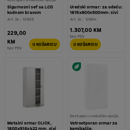
Sigurnosni sef sa LCD
Uredski ormar: za odeću:
kodnom bravom
1815x800x500mm: sivi
Art. br.
:
13665
Art. br.
:
12864
1.307,00 KM
229,00
bez PDV
KM
U KOŠARICU
U KOŠARICU
bez PDV
Dostupan u nekoliko opcija
Metalni ormar CLICK,
Vatrootporan ormar za
1800x916x422 mm, sivi
kemikalije,