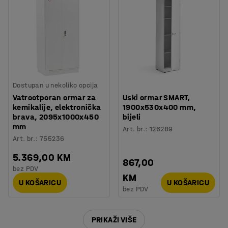
Dostupan u nekoliko opcija
Vatrootporan ormar za
Uski ormar SMART,
kemikalije, elektronička
1900x530x400 mm,
brava, 2095x1000x450
bijeli
mm
Art. br.
:
126289
Art. br.
:
755236
5.369,00 KM
867,00
bez PDV
KM
U KOŠARICU
U KOŠARICU
bez PDV
PRIKAŽI VIŠE