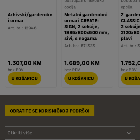
Dostupan u nekoliko
Dostupan 
opcija
opcija
Arhivski/garderobn
Metalni garderobni
Z-garde
i ormar
ormari CREATE:
CLASSIC
SIGN, 2 sekcije,
2 sekcij
Art. br.
:
12946
1985x600x500 mm,
2120x8
sivi, s nogama
plavi
Art. br.
:
571323
Art. br.
:
3
1.307,00 KM
1.689,00 KM
1.752,
bez PDV
bez PDV
bez PDV
U KOŠARICU
U KOŠARICU
U KOŠ
OBRATITE SE KORISNIČKOJ PODRŠCI
Otkriti više