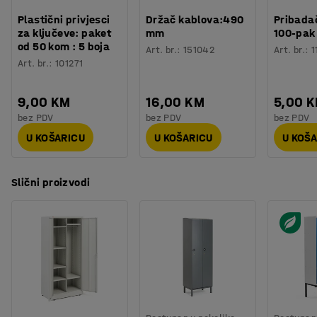
Plastični privjesci
Držač kablova:490
Pribadač
za ključeve: paket
mm
100-pak
od 50 kom : 5 boja
Art. br.
:
151042
Art. br.
:
1
Art. br.
:
101271
9,00 KM
16,00 KM
5,00 
bez PDV
bez PDV
bez PDV
U KOŠARICU
U KOŠARICU
U KOŠ
Slični proizvodi