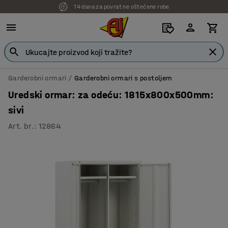
14 dana za povrat ne oštećene robe
Garderobni ormari
Garderobni ormari s postoljem
Uredski ormar: za odeću: 1815x800x500mm:
sivi
Art. br.
:
12864