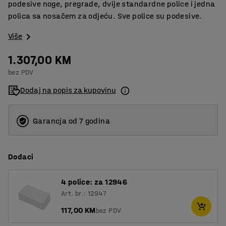
podesive noge, pregrade, dvije standardne police i jedna
polica sa nosačem za odjeću. Sve police su podesive.
Više
1.307,00 KM
bez PDV
Dodaj na popis za kupovinu
Garancja od 7 godina
Dodaci
4 police: za 12946
Art. br.: 12947
117,00 KM
bez PDV