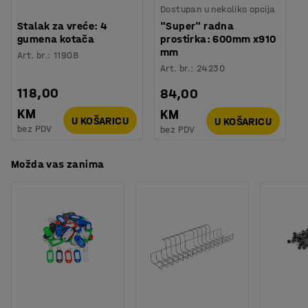
Dostupan u nekoliko opcija
Broj za boju okvira ormara
:
RAL 7035
Stalak za vreće: 4
"Super" radna
Broj polica
:
4
gumena kotača
prostirka: 600mm x910
Potreban broj osoba
:
2
mm
Art. br.
:
11908
Procjena vremena
:
10
Min
Art. br.
:
24230
Težina
:
52
kg
118,00
84,00
Montaža
:
Dolazi sastavljeno
Testirano
:
KM
KM
U KOŠARICU
U KOŠARICU
EN 16121:2023, EN 14074:2004, EN 14073-2:2004, EN
bez PDV
bez PDV
14073-3:2004
Možda vas zanima