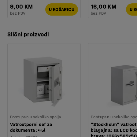
9,00 KM
16,00 KM
U KOŠARICU
U 
bez PDV
bez PDV
Slični proizvodi
Dostupan u nekoliko opcija
Dostupan u nekoliko opc
Vatrootporni sef za
"Stockholm" vatroo
dokumenta: 45l
blagajna: sa LCD ko
brava: 1066x585x5