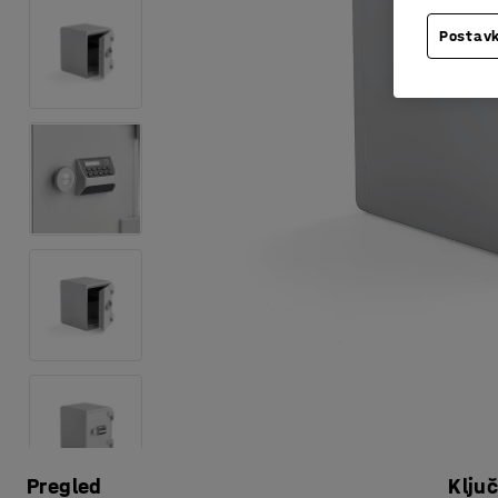
Postavk
Pregled
Klju