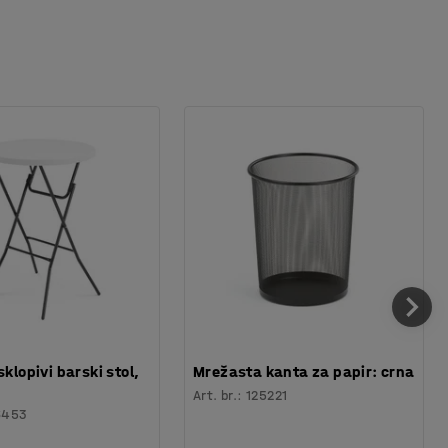
sklopivi barski stol,
Mrežasta kanta za papir: crna
Art. br.
:
125221
6453