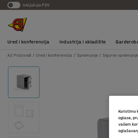
Isključuje PDV
Ured i konferencija
Industrija i skladište
Garderob
AJ Proizvodi
Ured i konferencija
Spremanje
Sigurno spremanj
Koristimo k
oglase, pru
vašem kori
oglašavanja