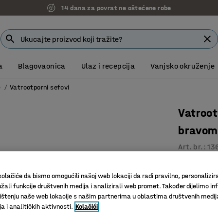
14 dana za povrat ne oštećene robe
a
Blagovaonica
Ulaz i recepcija
Vanjsko okruženje
e
Vatrootporni sefovi
Vatroot
bravom 
Art. br.
:
13
Vatrootp
olačiće da bismo omogućili našoj web lokaciji da radi pravilno, personalizira
1 podesiv
žali funkcije društvenih medija i analizirali web promet. Također dijelimo in
Izaberite
štenju naše web lokacije s našim partnerima u oblastima društvenih medij
 i analitičkih aktivnosti.
Kolačići
Način zaklju