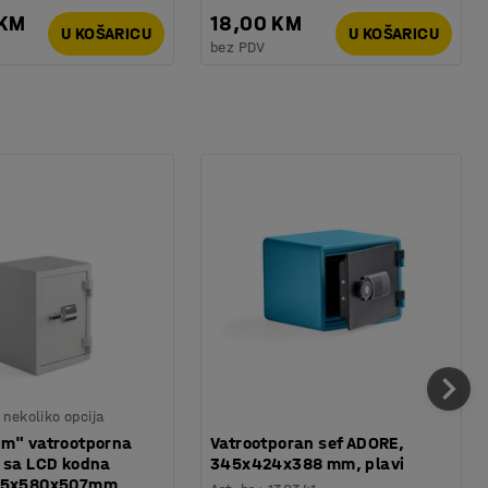
 KM
18,00 KM
U KOŠARICU
U KOŠARICU
bez PDV
nekoliko opcija
lm" vatrootporna
Vatrootporan sef ADORE,
 sa LCD kodna
345x424x388 mm, plavi
865x580x507mm