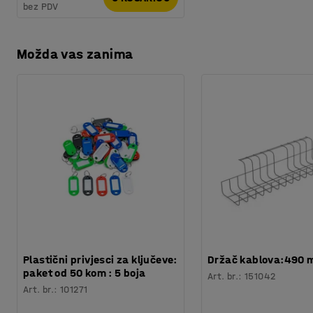
bez PDV
Možda vas zanima
Plastični privjesci za ključeve:
Držač kablova:490
paket od 50 kom : 5 boja
Art. br.
:
151042
Art. br.
:
101271