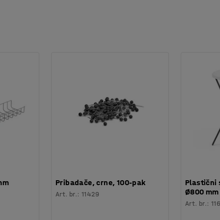
 mm
Pribadače, crne, 100-pak
Plastični 
Ø800 mm
Art. br.
:
11429
Art. br.
:
11