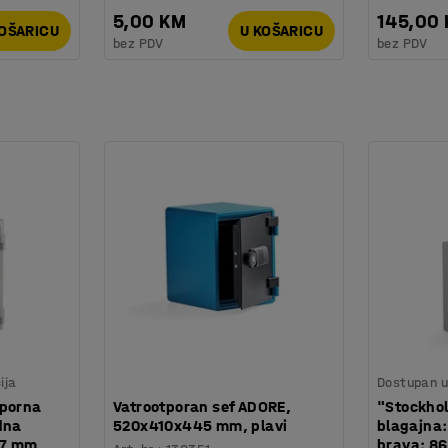
5,00 KM
145,00
KOŠARICU
U KOŠARICU
bez PDV
bez PDV
ija
Dostupan u 
tporna
Vatrootporan sef ADORE,
"Stockho
dna
520x410x445 mm, plavi
blagajna:
07 mm
brava: 