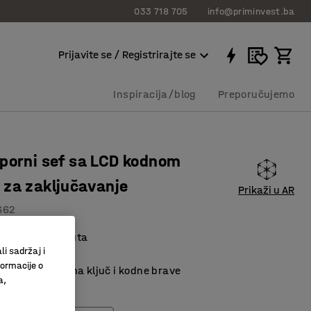
033 718 705
info@priminvest.ba
Prijavite se / Registrirajte se
Inspiracija/blog
Preporučujemo
porni sef sa LCD kodnom
za zaključavanje
Prikaži u AR
662
oran do 60 minuta
li sadržaj i
a polica
formacije o
 između brave na ključ i kodne brave
a,
čavanja