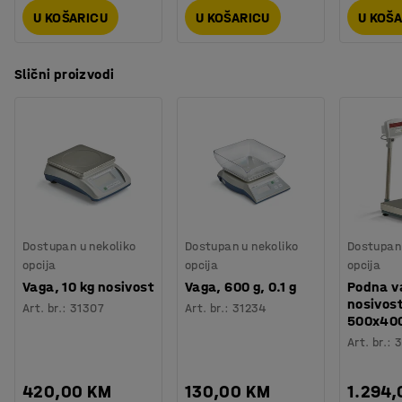
U KOŠARICU
U KOŠARICU
U KOŠ
Slični proizvodi
Dostupan u nekoliko
Dostupan u nekoliko
Dostupan 
opcija
opcija
opcija
Vaga, 10 kg nosivost
Vaga, 600 g, 0.1 g
Podna v
nosivost
Art. br.
:
31307
Art. br.
:
31234
500x40
Art. br.
:
3
420,00 KM
130,00 KM
1.294