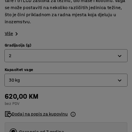
tare i tri LCD zaslona za težinu, dio mase i količinu. Vaga
se može postaviti na nekoliko različitih jedinica težine,
što je čini prikladnom za radna mjesta koja djeluju u
inozemstvu.
Više
Gradijacija (g)
2
Kapacitet vage
0,5
30 kg
1
2
620,00 KM
15 kg
bez PDV
30 kg
Dodaj na popis za kupovinu
6 kg
Garancja od 7 godina