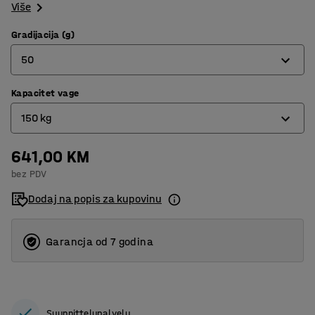
Više
Gradijacija (g)
50
Kapacitet vage
10
150 kg
20
50
641,00 KM
150 kg
bez PDV
30 kg
Dodaj na popis za kupovinu
60 kg
Garancja od 7 godina
Suunnittelupalvelu