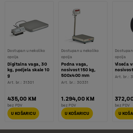
Dostupan u nekoliko
Dostupan u nekoliko
Dostupan 
opcija
opcija
opcija
Digitalna vaga, 30
Podna vaga,
Viseća v
kg, podjela skale 10
nosivost 150 kg,
nosivos
g
500x400 mm
Art. br.
:
3
Art. br.
:
31301
Art. br.
:
30331
435,00 KM
1.294,00 KM
372,0
bez PDV
bez PDV
bez PDV
U KOŠARICU
U KOŠARICU
U KOŠ