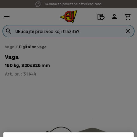
14 dana za povrat ne oštećene robe
Vage
Digitalne vage
Vaga
150 kg, 320x325 mm
Art. br.
:
31144