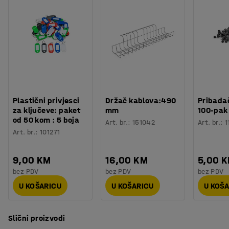
predmete u kutiji kako bi mogli odvojiti težinu kutije od
Potreban broj osoba
:
1
težine predmeta.
Preuzmite korisnički priručnik
Procjena vremena
:
5
Min
Težina
:
3,8
kg
Opremljene su platformom za vaganje od nehrđajućeg
Testirano
:
CE
čelika, izdržljivom i jednostavnom za čišćenje.
Plastični privjesci
Držač kablova:490
Pribadač
za ključeve: paket
mm
100-pak
od 50 kom : 5 boja
Art. br.
:
151042
Art. br.
:
1
Art. br.
:
101271
9,00 KM
16,00 KM
5,00 
bez PDV
bez PDV
bez PDV
U KOŠARICU
U KOŠARICU
U KOŠ
Slični proizvodi