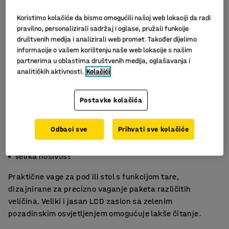
Koristimo kolačiće da bismo omogućili našoj web lokaciji da radi
pravilno, personalizirali sadržaj i oglase, pružali funkcije
društvenih medija i analizirali web promet. Također dijelimo
informacije o vašem korištenju naše web lokacije s našim
partnerima u oblastima društvenih medija, oglašavanja i
analitičkih aktivnosti.
Kolačići
Postavke kolačića
Slični proizvodi
Odbaci sve
Prihvati sve kolačiće
Funkcija tare
Nehrđajuća platforma za vaganje
Velika nosivost
Praktične vage za pod ili stol s funkcijom tare,
dizajnirane za precizno vaganje paketa različitih
veličina. Veliki i jasan LCD zaslon sa zelenim
pozadinskim osvjetljenjem omogućuje lakše čitanje.