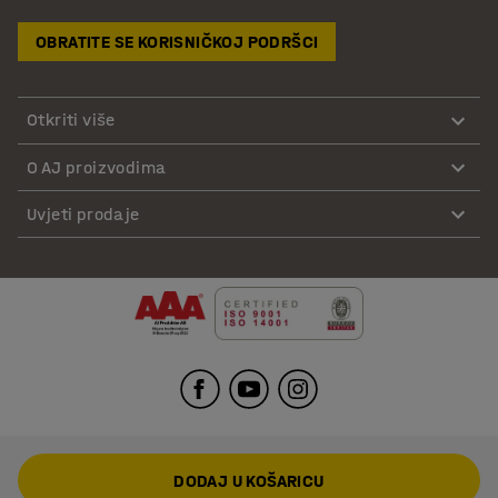
OBRATITE SE KORISNIČKOJ PODRŠCI
Otkriti više
O AJ proizvodima
Uvjeti prodaje
DODAJ U KOŠARICU