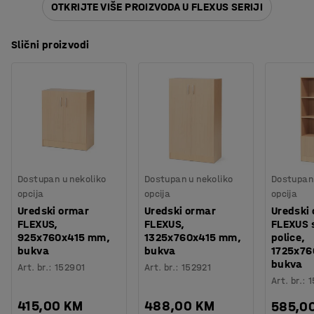
OTKRIJTE VIŠE PROIZVODA U FLEXUS SERIJI
Slični proizvodi
Dostupan u nekoliko
Dostupan u nekoliko
Dostupan 
opcija
opcija
opcija
Uredski ormar
Uredski ormar
Uredski
FLEXUS,
FLEXUS,
FLEXUS 
925x760x415 mm,
1325x760x415 mm,
police,
bukva
bukva
1725x76
bukva
Art. br.
:
152901
Art. br.
:
152921
Art. br.
:
1
415,00 KM
488,00 KM
585,0