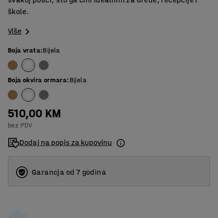
škole.
Više
Boja vrata
:
Bijela
Boja okvira ormara
:
Bijela
510,00 KM
bez PDV
Dodaj na popis za kupovinu
Garancja od 7 godina