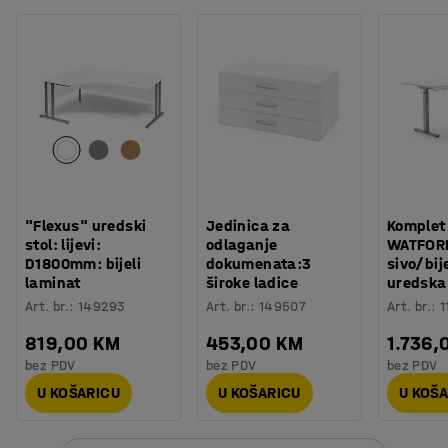
"Flexus" uredski
Jedinica za
Komplet
stol: lijevi:
odlaganje
WATFORD,
D1800mm: bijeli
dokumenata:3
sivo/bije
laminat
široke ladice
uredska 
Art. br.
:
149293
Art. br.
:
149507
Art. br.
:
1
819,00 KM
453,00 KM
1.736,
bez PDV
bez PDV
bez PDV
U KOŠARICU
U KOŠARICU
U KOŠ