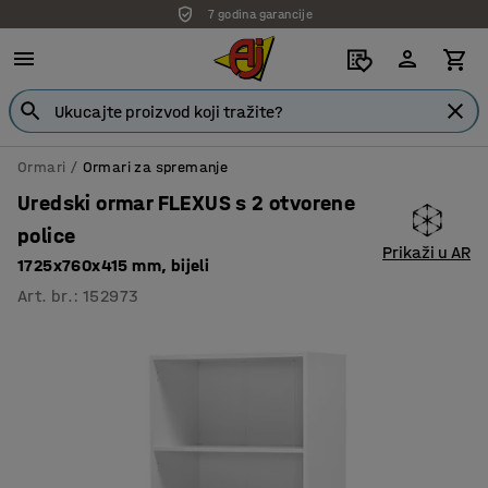
7 godina garancije
Ormari
Ormari za spremanje
Uredski ormar FLEXUS s 2 otvorene
police
Prikaži u AR
1725x760x415 mm, bijeli
Art. br.
:
152973