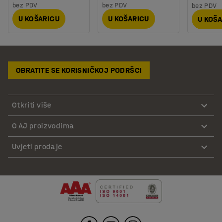
bez PDV
bez PDV
bez PDV
U KOŠARICU
U KOŠARICU
U KOŠ
OBRATITE SE KORISNIČKOJ PODRŠCI
Otkriti više
O AJ proizvodima
Uvjeti prodaje