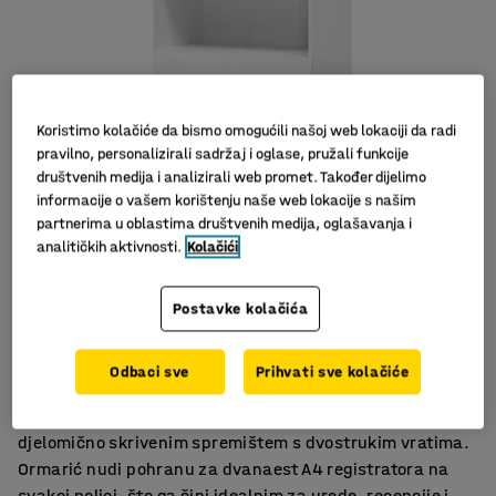
Koristimo kolačiće da bismo omogućili našoj web lokaciji da radi
pravilno, personalizirali sadržaj i oglase, pružali funkcije
društvenih medija i analizirali web promet. Također dijelimo
informacije o vašem korištenju naše web lokacije s našim
partnerima u oblastima društvenih medija, oglašavanja i
analitičkih aktivnosti.
Kolačići
Slični proizvodi
Postavke kolačića
Veliki izbor boja
Izdržljiv laminat
Praktično spremanje
Odbaci sve
Prihvati sve kolačiće
Klasičnan ormar od izdržljivog laminata s četiri police i
djelomično skrivenim spremištem s dvostrukim vratima.
Ormarić nudi pohranu za dvanaest A4 registratora na
svakoj polici, što ga čini idealnim za urede, recepcije i