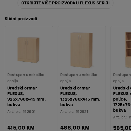
OTKRIJTE VIŠE PROIZVODA U FLEXUS SERIJI
Slični proizvodi
Dostupan u nekoliko
Dostupan u nekoliko
Dostupan 
opcija
opcija
opcija
Uredski ormar
Uredski ormar
Uredski
FLEXUS,
FLEXUS,
FLEXUS 
925x760x415 mm,
1325x760x415 mm,
police,
bukva
bukva
1725x76
bukva
Art. br.
:
152901
Art. br.
:
152921
Art. br.
:
1
415,00 KM
488,00 KM
585,0