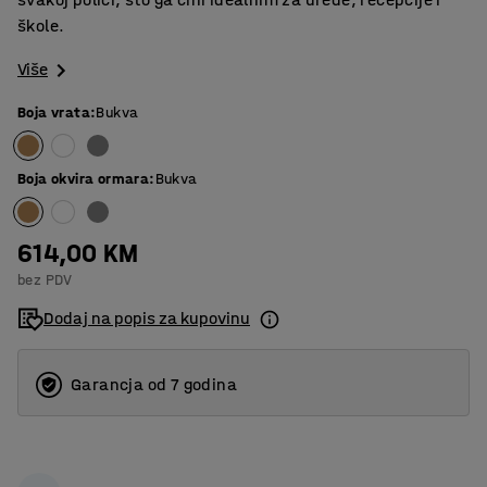
škole.
Više
Boja vrata
:
Bukva
Boja okvira ormara
:
Bukva
614,00 KM
bez PDV
Dodaj na popis za kupovinu
Garancja od 7 godina