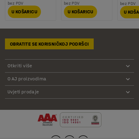
bez PDV
bez PDV
bez PDV
U KOŠARICU
U KOŠARICU
U KOŠ
OBRATITE SE KORISNIČKOJ PODRŠCI
Otkriti više
O AJ proizvodima
Uvjeti prodaje