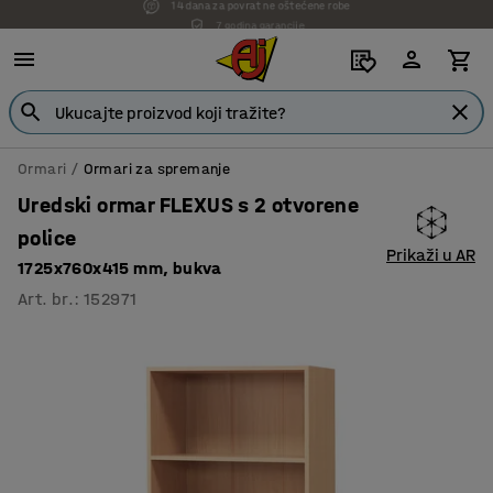
7 godina garancije
Ormari
Ormari za spremanje
Uredski ormar FLEXUS s 2 otvorene
police
Prikaži u AR
1725x760x415 mm, bukva
Art. br.
:
152971