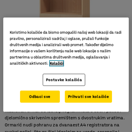
Koristimo kolačiće da bismo omogućili našoj web lokaciji da radi
pravilno, personalizirali sadržaj i oglase, pružali funkcije
društvenih medija i analizirali web promet. Također dijelimo
informacije o vašem korištenju naše web lokacije s našim
partnerima u oblastima društvenih medija, oglašavanja i
analitičkih aktivnosti.
Kolačići
Slični proizvodi
Postavke kolačića
Veliki izbor boja
Izdržljiv laminat
Odbaci sve
Prihvati sve kolačiće
Praktično spremanje
Klasičnan ormar od izdržljivog laminata s četiri police i
djelomično skrivenim spremištem s dvostrukim vratima.
Ormarić nudi pohranu za dvanaest A4 registratora na
svakoj polici, što ga čini idealnim za urede, recepcije i