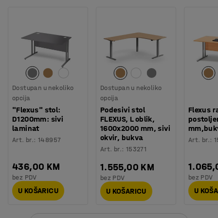
Dostupan u nekoliko
Dostupan u nekoliko
opcija
opcija
"Flexus" stol:
Podesivi stol
Flexus r
D1200mm: sivi
FLEXUS, L oblik,
postolj
laminat
1600x2000 mm, sivi
mm,bukv
okvir, bukva
Art. br.
:
148957
Art. br.
:
1
Art. br.
:
153271
436,00 KM
1.065
1.555,00 KM
bez PDV
bez PDV
bez PDV
U KOŠARICU
U KOŠ
U KOŠARICU