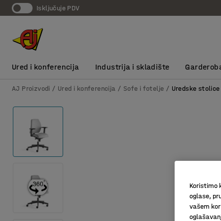
Isključuje PDV
Ured i konferencija
Industrija i skladište
Garderob
AJ Proizvodi
Ured i konferencija
Sofe i fotelje
Uredske stolice
Koristimo k
oglase, pru
vašem kori
oglašavanja