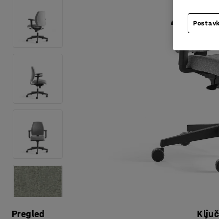
Postavk
Pregled
Klju