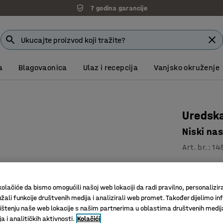
7 godina garancije
a
Blagovaonica
Ulaz i recepcija
Vanjsko okruženje
Uredsk
Niski nas
Art. br.
:
14
Skandina
100% reci
olačiće da bismo omogućili našoj web lokaciji da radi pravilno, personalizira
Ergonoms
žali funkcije društvenih medija i analizirali web promet. Također dijelimo in
štenju naše web lokacije s našim partnerima u oblastima društvenih medij
Naslon za le
 i analitičkih aktivnosti.
Kolačići