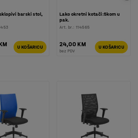
sklopivi barski stol,
Lako okretni kotači:5kom u
pak.
6453
Art. br.
:
114565
 KM
24,00 KM
U KOŠARICU
U KOŠARICU
bez PDV