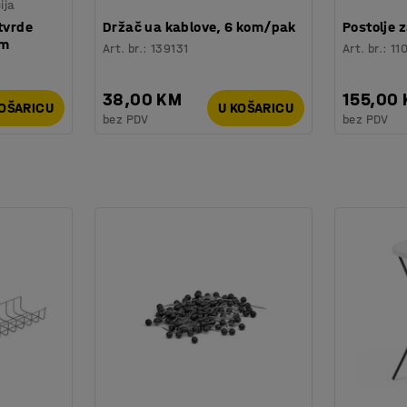
ija
tvrde
Držač ua kablove, 6 kom/pak
Postolje 
mm
Art. br.
:
139131
Art. br.
:
11
38,00 KM
155,00
KOŠARICU
U KOŠARICU
bez PDV
bez PDV