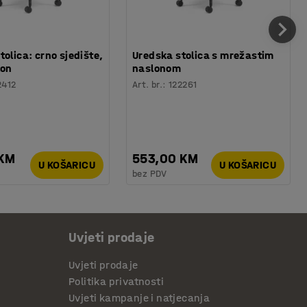
tolica: crno sjedište,
Uredska stolica s mrežastim
lon
naslonom
2412
Art. br.
:
122261
 KM
553,00 KM
U KOŠARICU
U KOŠARICU
bez PDV
Uvjeti prodaje
Uvjeti prodaje
Politika privatnosti
Uvjeti kampanje i natjecanja