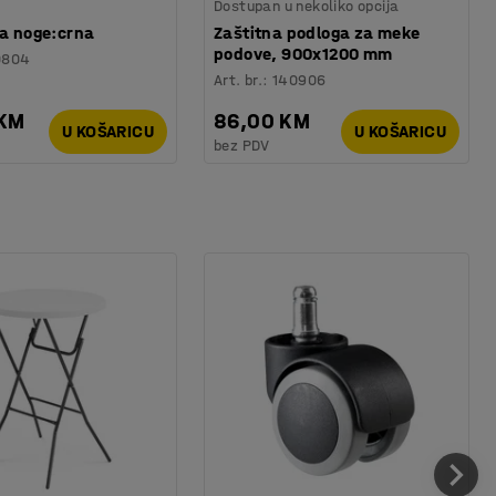
Dostupan u nekoliko opcija
za noge:crna
Zaštitna podloga za meke
podove, 900x1200 mm
0804
Art. br.
:
140906
 KM
86,00 KM
U KOŠARICU
U KOŠARICU
bez PDV