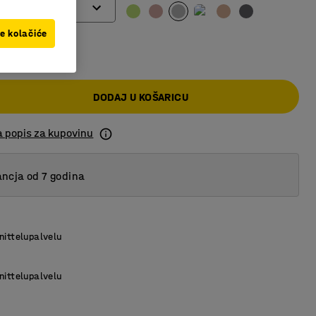
lon
ve kolačiće
0 KM
aslon
aslon
DODAJ U KOŠARICU
a popis za kupovinu
ncja od 7 godina
nittelupalvelu
nittelupalvelu