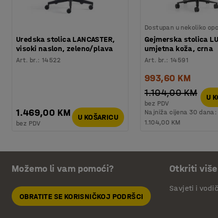
Dostupan u nekoliko opc
Uredska stolica LANCASTER,
Gejmerska stolica L
visoki naslon, zeleno/plava
umjetna koža, crna
Art. br.
:
14522
Art. br.
:
14591
993,60 KM
1.104,00 KM
U 
bez PDV
1.469,00 KM
Najniža cijena 30 dana:
U KOŠARICU
1.104,00 KM
bez PDV
Možemo li vam pomoći?
Otkriti više
Savjeti i vodi
OBRATITE SE KORISNIČKOJ PODRŠCI