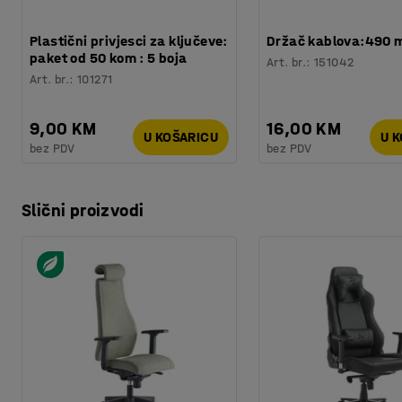
Plastični privjesci za ključeve:
Držač kablova:490
paket od 50 kom : 5 boja
Art. br.
:
151042
Art. br.
:
101271
9,00 KM
16,00 KM
U KOŠARICU
U 
bez PDV
bez PDV
Slični proizvodi