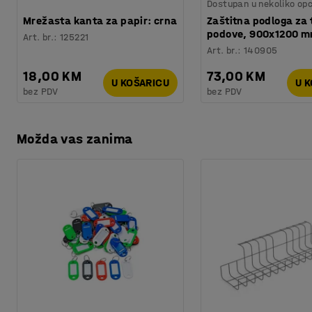
Kvaliteta - Eko oznaka
:
Möbelfakta
Dostupan u nekoliko opc
Mrežasta kanta za papir: crna
Zaštitna podloga za 
podove, 900x1200 
Art. br.
:
125221
Art. br.
:
140905
18,00 KM
73,00 KM
U KOŠARICU
U 
bez PDV
bez PDV
Možda vas zanima