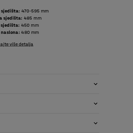
 sjedišta
:
470-595
mm
a sjedišta
:
485
mm
 sjedišta
:
450
mm
a naslona
:
480
mm
ajte više detalja
onom.
ja modernih boja, pa se lako uklapa s ostalim
ani izdržljivom tkaninom od poliestera od 100%