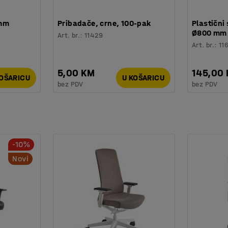
 mm
Pribadače, crne, 100-pak
Plastični 
Ø800 mm
Art. br.
:
11429
Art. br.
:
11
5,00 KM
145,00
KOŠARICU
U KOŠARICU
bez PDV
bez PDV
-10%
Novi