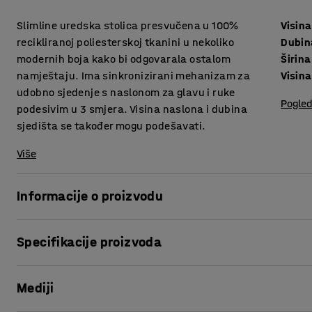
Slimline uredska stolica presvučena u 100%
Visina
recikliranoj poliesterskoj tkanini u nekoliko
Dubin
modernih boja kako bi odgovarala ostalom
Širina
namještaju. Ima sinkronizirani mehanizam za
Visin
udobno sjedenje s naslonom za glavu i ruke
Pogled
podesivim u 3 smjera. Visina naslona i dubina
sjedišta se također mogu podešavati.
Više
Informacije o proizvodu
Uredska stolica slimline dizajna s uskim sjedištem i nasl
Specifikacije proizvoda
Stolica ima suvremen sklandinavski dizajn s nekoliko opci
Visina sjedišta
:
470-595
mm
namještajem, dodaje boju prostoru.
Mediji
Dubina sjedišta
:
485
mm
Širina sjedišta
:
450
mm
Sjedište i naslon su punjeni oblikovanom pjenom i tapecir