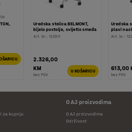
ija
UTON,
Uredska stolica BELMONT,
Uredska s
bijelo postolje, svijetlo smeđa
plavi nas
Art. br.
:
122911
Art. br.
:
12
2.326,00
KOŠARICU
KM
613,00
U KOŠARICU
bez PDV
bez PDV
O AJ proizvodima
či za kupnju
O AJ proizvodima
Održivost