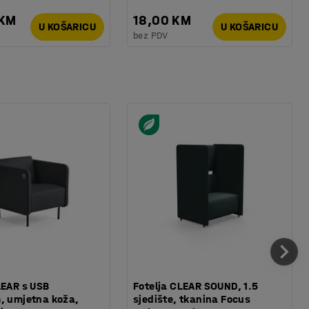
 KM
18,00 KM
U KOŠARICU
U KOŠARICU
bez PDV
LEAR s USB
Fotelja CLEAR SOUND, 1.5
, umjetna koža,
sjedište, tkanina Focus