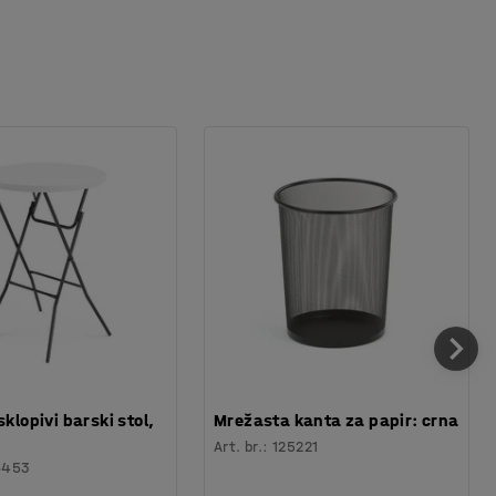
sklopivi barski stol,
Mrežasta kanta za papir: crna
Art. br.
:
125221
6453