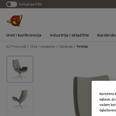
Isključuje PDV
Ured i konferencija
Industrija i skladište
Garderob
AJ Proizvodi
Ulaz i recepcija
Sjedenje
Fotelje
Koristimo k
oglase, pru
vašem kori
oglašavanja