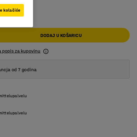
ve kolačiće
0 KM
DODAJ U KOŠARICU
a popis za kupovinu
ncja od 7 godina
nittelupalvelu
nittelupalvelu