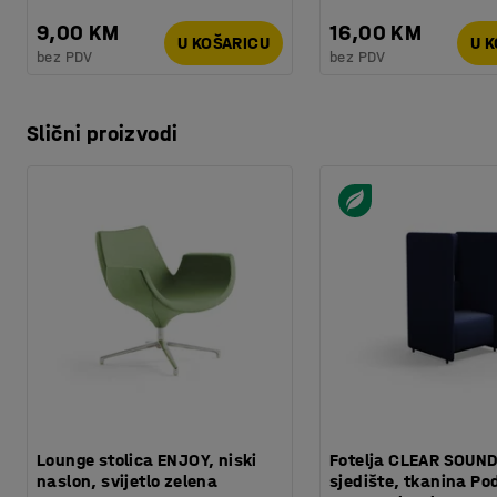
9,00 KM
16,00 KM
U KOŠARICU
U 
bez PDV
bez PDV
Slični proizvodi
Lounge stolica ENJOY, niski
Fotelja CLEAR SOUND
naslon, svijetlo zelena
sjedište, tkanina Po