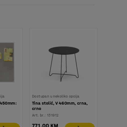
ti.
lom s niskim naslonom za leđa.
ija
Dostupan u nekoliko opcija
0x450mm:
Tina stolić, V 460mm, crna,
crno
Art. br.
:
131912
771,00 KM