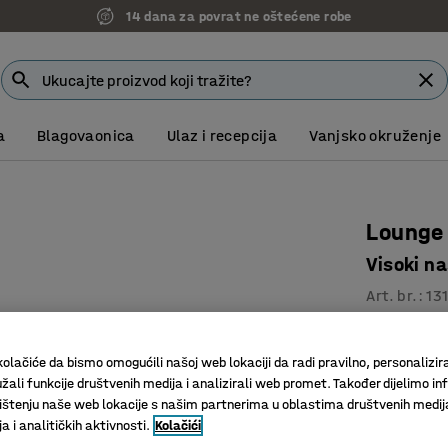
14 dana za povrat ne oštećene robe
a
Blagovaonica
Ulaz i recepcija
Vanjsko okruženje
Lounge 
Visoki na
Art. br.
:
13
Visoki na
Izdržljiv
olačiće da bismo omogućili našoj web lokaciji da radi pravilno, personalizira
U nekolik
žali funkcije društvenih medija i analizirali web promet. Također dijelimo in
štenju naše web lokacije s našim partnerima u oblastima društvenih medij
Boja
:
Bež
 i analitičkih aktivnosti.
Kolačići