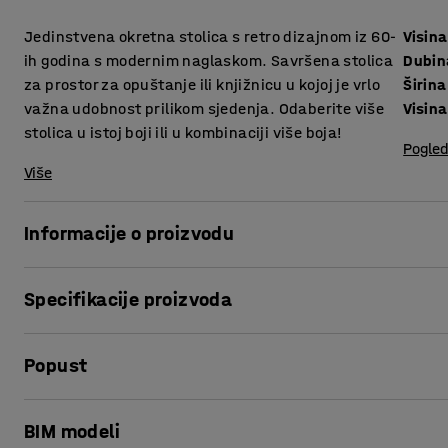
Jedinstvena okretna stolica s retro dizajnom iz 60-
Visina
ih godina s modernim naglaskom. Savršena stolica
Dubin
za prostor za opuštanje ili knjižnicu u kojoj je vrlo
Širina
važna udobnost prilikom sjedenja. Odaberite više
Visina
stolica u istoj boji ili u kombinaciji više boja!
Pogled
Više
Informacije o proizvodu
Stvorite ugodan i udoban prostor za sjedenje uz modernu 
Specifikacije proizvoda
dizajn koji jednako dobro odgovara prostoru za opuštanje ili
između nekoliko boja koje izgledaju stilski odvojeno, ali i
Visina sjedišta
:
405
mm
odabirom stolice koja će biti u kontrastu s ostatkom namje
Popust
Dubina sjedišta
:
440
mm
temom boja.
Širina sjedišta
:
500
mm
Visina
:
990
mm
Ispis stranice
Polirano aluminijsko postolje odražava stil dok niski naslo
BIM modeli
Širina
:
740
mm
premješta. Tapacirana u izdržljivoj tkanini otpornosti na 