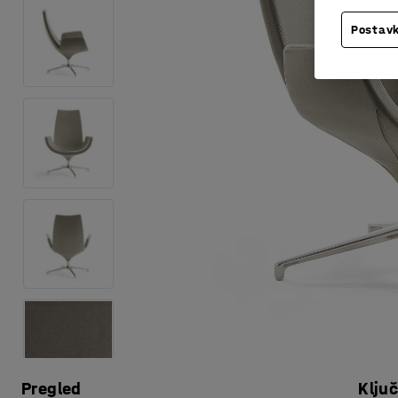
Postavk
Pregled
Klju