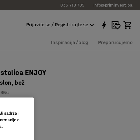
033 718 705
info@priminvest.ba
Prijavite se / Registrirajte se
Inspiracija/blog
Preporučujemo
stolica ENJOY
slon, bež
1654
slon
a tkanina
li sadržaj i
o boja
formacije o
a,