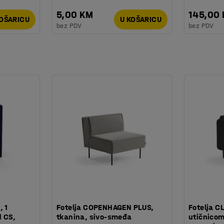
5,00 KM
145,00
KOŠARICU
U KOŠARICU
bez PDV
bez PDV
, 1
Fotelja COPENHAGEN PLUS,
Fotelja C
d CS,
tkanina, sivo-smeđa
utičnicom