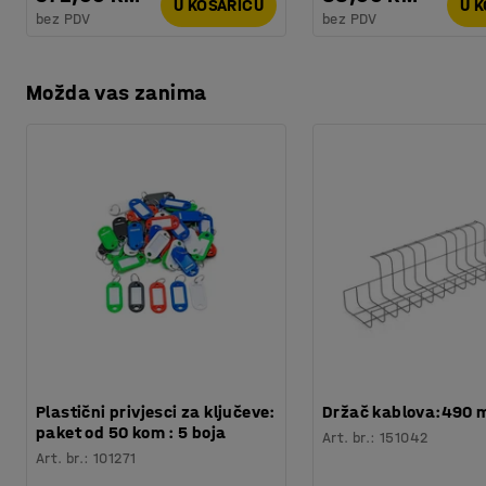
U KOŠARICU
U 
bez PDV
bez PDV
Možda vas zanima
Plastični privjesci za ključeve:
Držač kablova:490
paket od 50 kom : 5 boja
Art. br.
:
151042
Art. br.
:
101271