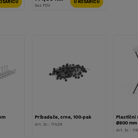
KOŠARICU
U KOŠARICU
bez PDV
 mm
Pribadače, crne, 100-pak
Plastični 
Ø800 mm
Art. br.
:
11429
Art. br.
:
11