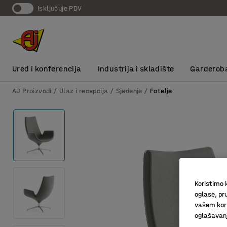
Isključuje PDV
Ured i konferencija
Industrija i skladište
Garderob
AJ Proizvodi
Ulaz i recepcija
Sjedenje
Fotelje
Koristimo k
oglase, pru
vašem kori
oglašavanja