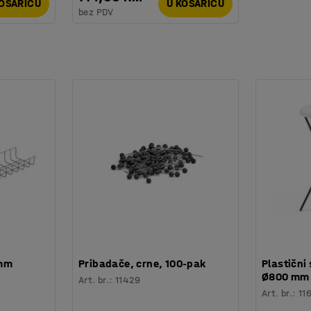
KOŠARICU
U KOŠARICU
bez PDV
 mm
Pribadače, crne, 100-pak
Plastični 
Ø800 mm
Art. br.
:
11429
Art. br.
:
11