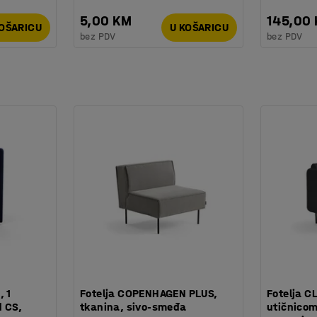
5,00 KM
145,00
KOŠARICU
U KOŠARICU
bez PDV
bez PDV
, 1
Fotelja COPENHAGEN PLUS,
Fotelja C
d CS,
tkanina, sivo-smeđa
utičnicom