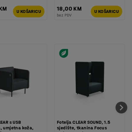
 KM
18,00 KM
U KOŠARICU
U KOŠARICU
bez PDV
LEAR s USB
Fotelja CLEAR SOUND, 1.5
, umjetna koža,
sjedište, tkanina Focus