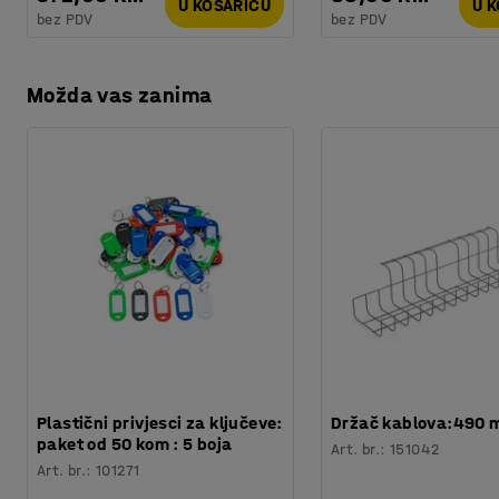
U KOŠARICU
U 
bez PDV
bez PDV
Možda vas zanima
Plastični privjesci za ključeve:
Držač kablova:490
paket od 50 kom : 5 boja
Art. br.
:
151042
Art. br.
:
101271