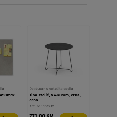
ti.
lom s niskim naslonom za leđa.
ija
Dostupan u nekoliko opcija
0x450mm:
Tina stolić, V 460mm, crna,
crno
Art. br.
:
131912
771,00 KM