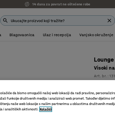
14 dana za povrat ne oštećene robe
a
Blagovaonica
Ulaz i recepcija
Vanjsko okruženje
Lounge 
Visoki n
Art. br.
:
13
Visoki na
Izdržljiv
olačiće da bismo omogućili našoj web lokaciji da radi pravilno, personalizira
U nekolik
žali funkcije društvenih medija i analizirali web promet. Također dijelimo in
štenju naše web lokacije s našim partnerima u oblastima društvenih medij
Boja
:
Tamno 
 i analitičkih aktivnosti.
Kolačići