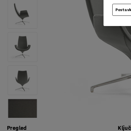
Postavk
Pregled
Klju