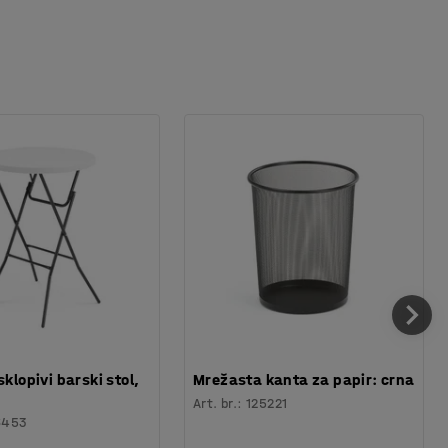
sklopivi barski stol,
Mrežasta kanta za papir: crna
Art. br.
:
125221
6453