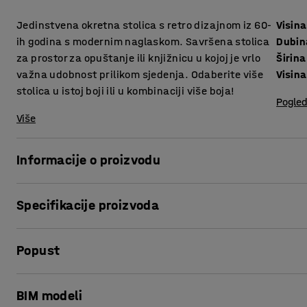
Jedinstvena okretna stolica s retro dizajnom iz 60-
Visina
ih godina s modernim naglaskom. Savršena stolica
Dubin
za prostor za opuštanje ili knjižnicu u kojoj je vrlo
Širina
važna udobnost prilikom sjedenja. Odaberite više
Visina
stolica u istoj boji ili u kombinaciji više boja!
Pogled
Više
Informacije o proizvodu
Stvorite ugodan i udoban prostor za sjedenje uz modernu 
Specifikacije proizvoda
dizajn koji jednako dobro odgovara prostoru za opuštanje ili
između nekoliko boja koje izgledaju stilski odvojeno, ali i
Visina sjedišta
:
405
mm
odabirom stolice koja će biti u kontrastu s ostatkom namje
Popust
Dubina sjedišta
:
440
mm
temom boja.
Širina sjedišta
:
500
mm
Visina
:
990
mm
Ispis stranice
Polirano aluminijsko postolje odražava stil dok niski naslo
BIM modeli
Širina
:
740
mm
premješta. Tapacirana u izdržljivoj tkanini otpornosti na 