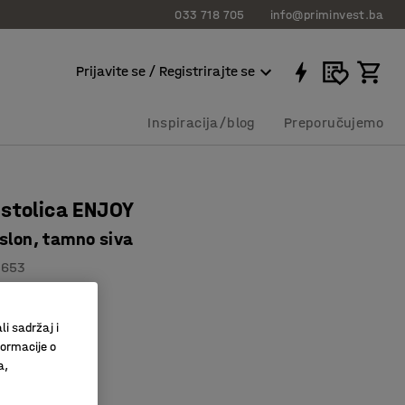
033 718 705
info@priminvest.ba
Prijavite se / Registrirajte se
Inspiracija/blog
Preporučujemo
stolica ENJOY
aslon, tamno siva
1653
slon
a tkanina
li sadržaj i
o boja
formacije o
a,
siva