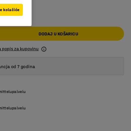
ve kolačiće
0 KM
DODAJ U KOŠARICU
a popis za kupovinu
ncja od 7 godina
nittelupalvelu
nittelupalvelu