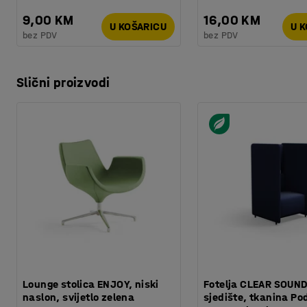
9,00 KM
16,00 KM
U KOŠARICU
U 
bez PDV
bez PDV
Slični proizvodi
Lounge stolica ENJOY, niski
Fotelja CLEAR SOUND
naslon, svijetlo zelena
sjedište, tkanina Po