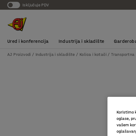
Isključuje PDV
Ured i konferencija
Industrija i skladište
Garderob
AJ Proizvodi
Industrija i skladište
Kolica i kotači
Transportna 
Koristimo k
oglase, pru
vašem kori
oglašavanja