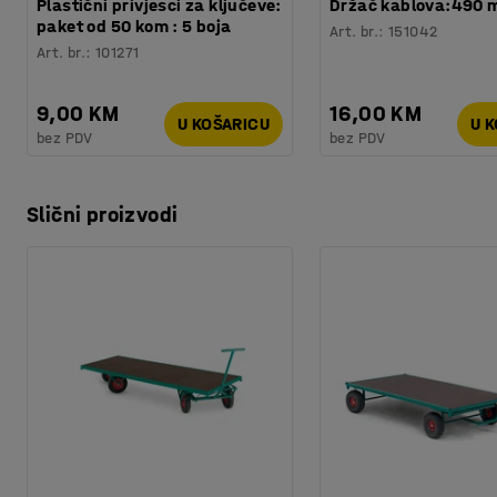
Plastični privjesci za ključeve:
Držač kablova:490
paket od 50 kom : 5 boja
Art. br.
:
151042
Art. br.
:
101271
9,00 KM
16,00 KM
U KOŠARICU
U 
bez PDV
bez PDV
Slični proizvodi