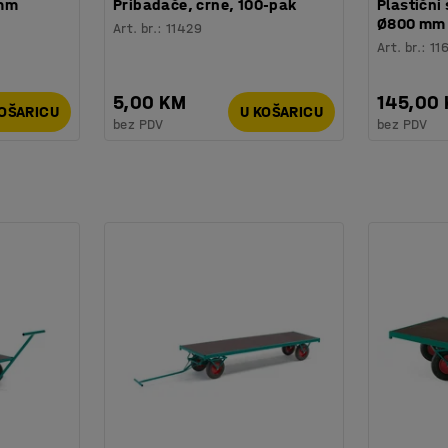
 mm
Pribadače, crne, 100-pak
Plastični 
Ø800 mm
Art. br.
:
11429
Art. br.
:
11
5,00 KM
145,00
KOŠARICU
U KOŠARICU
bez PDV
bez PDV