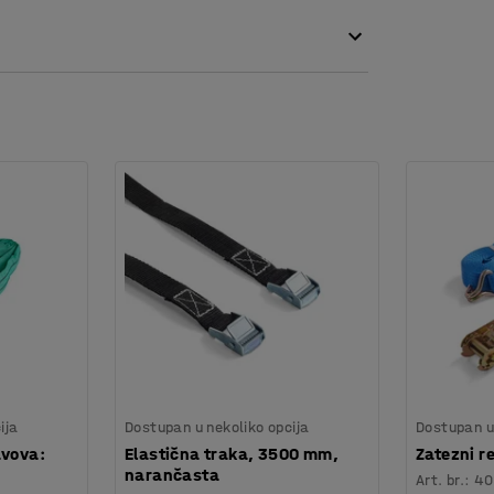
ubovi na dugim stranama se mogu preklopiti,
 sistem olakšava upravljanje kolicima, a prečka
ugličnim ležajevima. Kotači su dovoljno široki
ja na podove.
ija
Dostupan u nekoliko opcija
Dostupan u 
avova:
Elastična traka, 3500 mm,
Zatezni 
narančasta
Art. br.
:
40