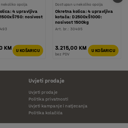
nekoliko opcija
Dostupan u nekoliko opcija
olica: 4 upravljiva
Okretna kolica: 4 upravljiva
1500xŠ750: nosivost
kotača: D2500xŠ1000:
nosivost 1500kg
493
Art. br.
:
30495
00 KM
3.215,00 KM
U KOŠARICU
U KOŠARICU
bez PDV
Uvjeti prodaje
Uvjeti prodaje
Politika privatnosti
Uvjeti kampanje i natjecanja
Politika kolačića