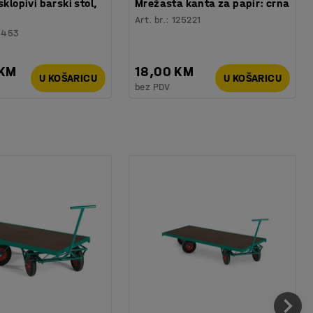
sklopivi barski stol,
Mrežasta kanta za papir: crna
Art. br.
:
125221
6453
 KM
18,00 KM
U KOŠARICU
U KOŠARICU
bez PDV