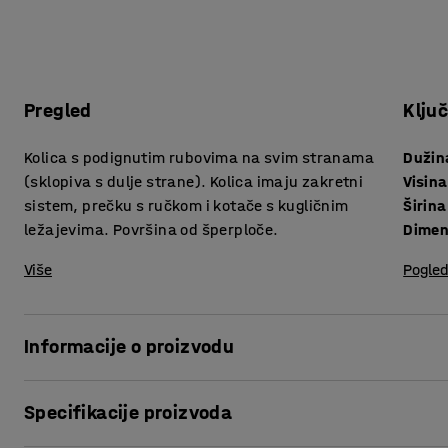
Pregled
Klju
Kolica s podignutim rubovima na svim stranama
Dužin
(sklopiva s dulje strane). Kolica imaju zakretni
Visina
sistem, prečku s ručkom i kotače s kugličnim
Širina
ležajevima. Površina od šperploče.
Dimen
Više
Pogled
Informacije o proizvodu
Robustna, transportna kolica s cjevastim čeličnim okviro
Specifikacije proizvoda
ili glomaznih materijala i robe na različitim lokacijama kao 