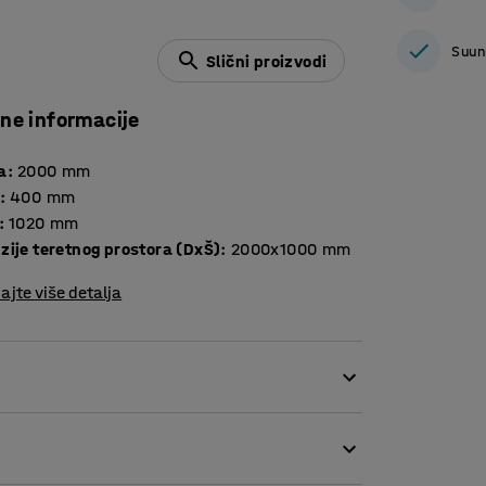
Suun
Slični proizvodi
čne informacije
a
:
2000
mm
:
400
mm
:
1020
mm
zije teretnog prostora (DxŠ)
:
2000x1000
mm
ajte više detalja
m, široke namjene. Omogućuje prijevoz teških
što su gradilišta, skladišta, tvornice i sl.