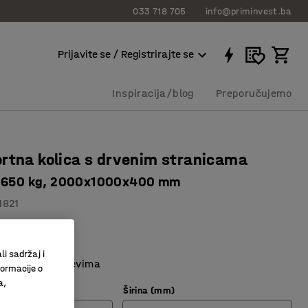
033 718 705
info@priminvest.ba
Prijavite se / Registrirajte se
Inspiracija/blog
Preporučujemo
rtna kolica s drvenim stranicama
t 650 kg, 2000x1000x400 mm
1821
utim rubom
sistem
li sadržaj i
kugličnim ležajevima
formacije o
a,
Širina (mm)