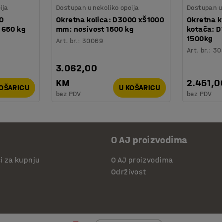
ija
Dostupan u nekoliko opcija
Dostupan u 
0
Okretna kolica: D3000 xŠ1000
Okretna k
 650 kg
mm: nosivost 1500 kg
kotača: D
1500kg
Art. br.
:
30069
Art. br.
:
30
3.062,00
KM
2.451,
KOŠARICU
U KOŠARICU
bez PDV
bez PDV
O AJ proizvodima
či za kupnju
O AJ proizvodima
Održivost