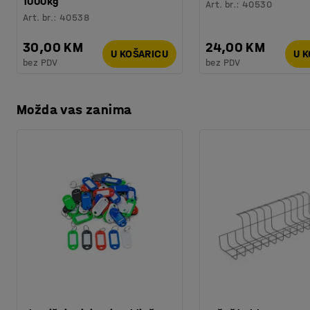
1000kg
Art. br.
:
40530
Art. br.
:
40538
30,00 KM
24,00 KM
U KOŠARICU
U 
bez PDV
bez PDV
Možda vas zanima