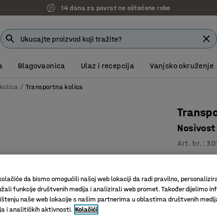
14 dana za povrat ne oštećene robe
a
Blagovaonica
Ulaz i recepcija
Vanjsko okruženje
kolica
Transportna kolica
Transpo
Nosivos
Art. br.
:
30
S podign
Zakretni 
olačiće da bismo omogućili našoj web lokaciji da radi pravilno, personalizira
Kotači s 
žali funkcije društvenih medija i analizirali web promet. Također dijelimo in
štenju naše web lokacije s našim partnerima u oblastima društvenih medij
Dužina (mm)
 i analitičkih aktivnosti.
Kolačići