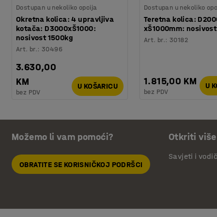
Dostupan u nekoliko opcija
Dostupan u nekoliko opc
Okretna kolica: 4 upravljiva
Teretna kolica: D200
kotača: D3000xŠ1000:
xŠ1000mm: nosivost
nosivost 1500kg
Art. br.
:
30182
Art. br.
:
30496
3.630,00
1.815,00 KM
KM
U 
U KOŠARICU
bez PDV
bez PDV
Možemo li vam pomoći?
Otkriti više
Savjeti i vodi
OBRATITE SE KORISNIČKOJ PODRŠCI