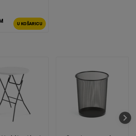
KM
U KOŠARICU