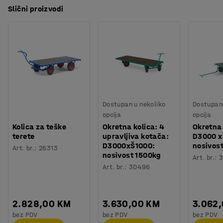
Slični proizvodi
Dostupan u nekoliko
Dostupan 
opcija
opcija
Kolica za teške
Okretna kolica: 4
Okretna 
terete
upravljiva kotača:
D3000 x
D3000xŠ1000:
nosivost
Art. br.
:
26313
nosivost 1500kg
Art. br.
:
Art. br.
:
30496
2.828,00 KM
3.630,00 KM
3.062
bez PDV
bez PDV
bez PDV