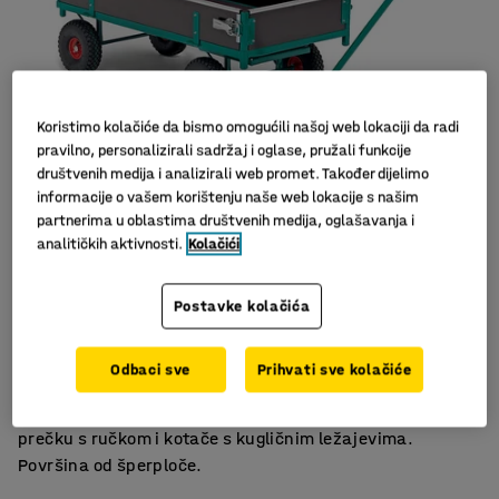
Koristimo kolačiće da bismo omogućili našoj web lokaciji da radi
pravilno, personalizirali sadržaj i oglase, pružali funkcije
društvenih medija i analizirali web promet. Također dijelimo
informacije o vašem korištenju naše web lokacije s našim
partnerima u oblastima društvenih medija, oglašavanja i
Slični proizvodi
analitičkih aktivnosti.
Kolačići
S podignutim rubom
Postavke kolačića
Zakretni sistem
Kotači s kugličnim ležajevima
Odbaci sve
Prihvati sve kolačiće
Kolica s podignutim rubovima na svim stranama
(sklopiva s dulje strane). Kolica imaju zakretni sistem,
prečku s ručkom i kotače s kugličnim ležajevima.
Površina od šperploče.