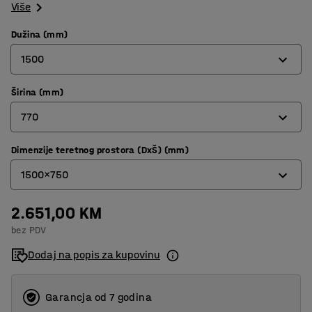
Više
Dužina (mm)
1500
Širina (mm)
1500
770
2000
Dimenzije teretnog prostora (DxŠ) (mm)
770
1500x750
1020
2.651,00 KM
1500x750
bez PDV
2000x1000
Dodaj na popis za kupovinu
Garancja od 7 godina