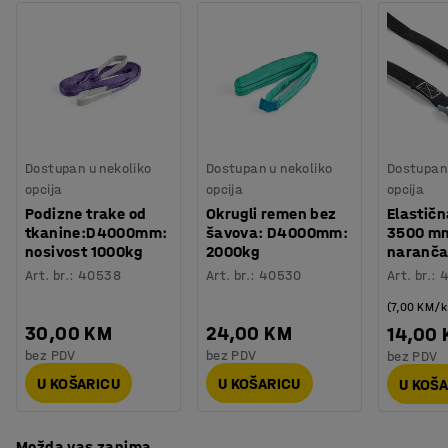
Promjer kotača
:
305
mm
sistem olakšava upravljanje kolicima, a prečka s ručkom
Boja
:
Zelena
olakšava povlačenje i upravljanje.
Broj za boju
:
RAL 6026
Materijal platforme
:
Šperploča
Kolica su opremljena s četiri kotača s gumom zračnicom i
Nosivost
:
650
kg
kugličnim ležajevima. Kotači su dovoljno široki da
Vrsta kotača
:
Guma zračnica
pružaju stabilnost. Velika površina profila dobro prianja
Spona
:
Da
na podove.
Dostupan u nekoliko
Dostupan u nekoliko
Dostupan 
Potreban broj osoba
:
1
opcija
opcija
opcija
Procjena vremena
:
5
Min
Podizne trake od
Okrugli remen bez
Elastičn
Težina
:
45
kg
tkanine:D4000mm:
šavova: D4000mm:
3500 m
Montaža
:
Dolazi sastavljeno
nosivost 1000kg
2000kg
naranča
Art. br.
:
40538
Art. br.
:
40530
Art. br.
:
(7,00 KM/
30,00 KM
24,00 KM
14,00
bez PDV
bez PDV
bez PDV
U KOŠARICU
U KOŠARICU
U KOŠ
Možda vas zanima