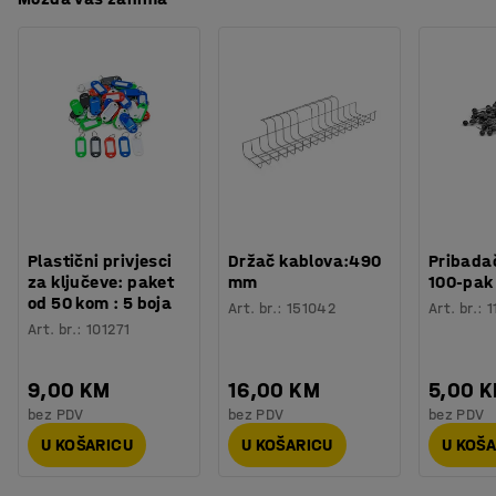
Plastični privjesci
Držač kablova:490
Pribadač
za ključeve: paket
mm
100-pak
od 50 kom : 5 boja
Art. br.
:
151042
Art. br.
:
1
Art. br.
:
101271
9,00 KM
16,00 KM
5,00 
bez PDV
bez PDV
bez PDV
U KOŠARICU
U KOŠARICU
U KOŠ