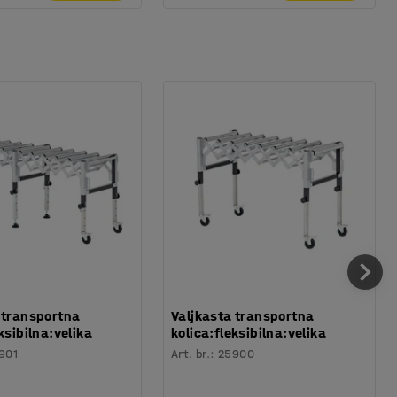
 transportna
Valjkasta transportna
ksibilna:velika
kolica:fleksibilna:velika
901
Art. br.
:
25900