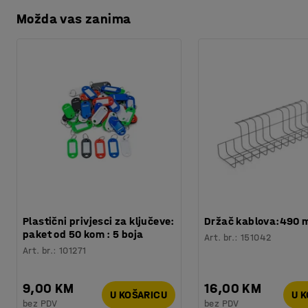
Materijal okvira
:
Čelik
Možda vas zanima
Preuzmite upute za održavanjen
Boja valjci
:
Siva
Materijal valjci
:
PVC
Preuzmite upute za montažu
Nosivost /metara
:
200
kg
Ugao
:
90
°
Težina
:
18,01
kg
Montaža
:
Dolazi nesastavljeno
Plastični privjesci za ključeve:
Držač kablova:490
paket od 50 kom : 5 boja
Art. br.
:
151042
Art. br.
:
101271
9,00 KM
16,00 KM
U KOŠARICU
U 
bez PDV
bez PDV