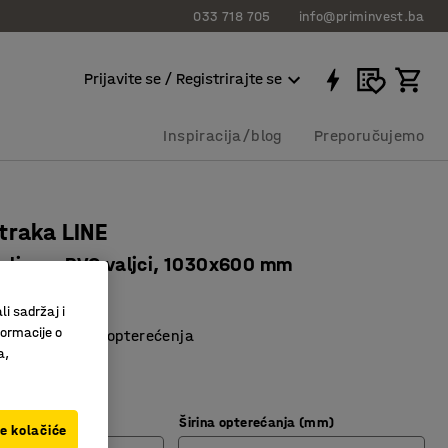
033 718 705
info@priminvest.ba
Prijavite se / Registrirajte se
Inspiracija/blog
Preporučujemo
traka LINE
ivljena, PVC valjci, 1030x600 mm
9070
li sadržaj i
formacije o
/srednje-teška opterećenja
a,
 PVC valjci
visina
Širina opterećanja (mm)
ve kolačiće