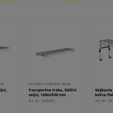
ija
Dostupan u nekoliko opcija
ljci,
Transportna traka, čelični
Valjkasta
valjci, 1200x300 mm
kolica:fle
Art. br.
:
259050
Art. br.
:
25