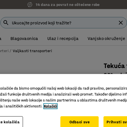
14 dana za povrat ne oštećene robe
a
Blagovaonica
Ulaz i recepcija
Vanjsko okruženje
rteri
Valjkasti transporteri
Tekuća 
90° zakr
Art. br.
:
25
olačiće da bismo omogućili našoj web lokaciji da radi pravilno, personalizira
žali funkcije društvenih medija i analizirali web promet. Također dijelimo in
Za lakša
štenju naše web lokacije s našim partnerima u oblastima društvenih medij
Izdržljivi
 i analitičkih aktivnosti.
Kolačići
Podesiva 
Dužina (mm)
e kolačića
Odbaci sve
Prihvati s