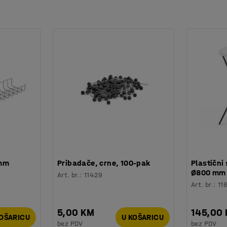
 mm
Pribadače, crne, 100-pak
Plastični 
Ø800 mm
Art. br.
:
11429
Art. br.
:
11
5,00 KM
145,00
KOŠARICU
U KOŠARICU
bez PDV
bez PDV