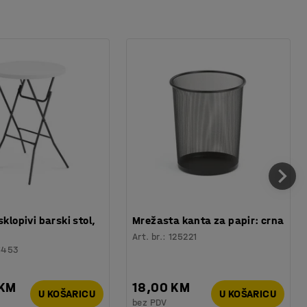
sklopivi barski stol,
Mrežasta kanta za papir: crna
Art. br.
:
125221
6453
 KM
18,00 KM
U KOŠARICU
U KOŠARICU
bez PDV