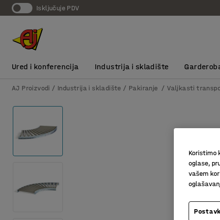
Isključuje PDV
Ured i konferencija
Industrija i skladište
Garderob
AJ Proizvodi
Industrija i skladište
Pakiranje
Valjkasti transpo
Koristimo k
oglase, pru
vašem kori
oglašavanja
Postavk