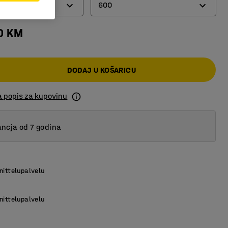
600
0 KM
400
500
DODAJ U KOŠARICU
600
a popis za kupovinu
ncja od 7 godina
nittelupalvelu
nittelupalvelu