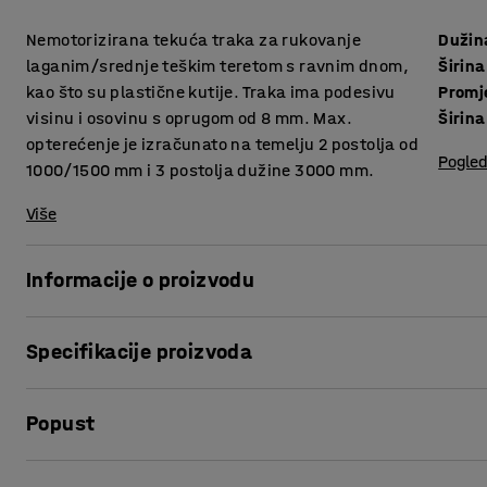
Nemotorizirana tekuća traka za rukovanje
Dužin
laganim/srednje teškim teretom s ravnim dnom,
Širina
kao što su plastične kutije. Traka ima podesivu
Promj
visinu i osovinu s oprugom od 8 mm. Max.
Širin
opterećenje je izračunato na temelju 2 postolja od
Pogled
1000/1500 mm i 3 postolja dužine 3000 mm.
Više
Informacije o proizvodu
Ravna tekuća traka olakšava rukovanje predmetima manje 
Specifikacije proizvoda
trake omogućuje prilagodbu za različite vrste robe kako bi
Dužina
:
1030
mm
Ima čvrste čelične valjke od 50 mm postavljene na c/c 105 
Popust
Širina
:
660
mm
ima osovinu s oprugom od 8 mm. Nosivost se odnosi na rav
Promjer
:
50
mm
fiksni krajnji zaustavljači i spojni elementi za spajanje d
Širina opterećanja
:
600
mm
Ispis stranice
dodatna oprema (prodaju se posebno).