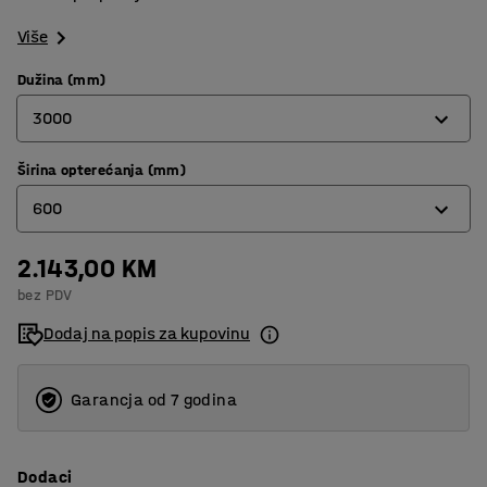
Više
Dužina (mm)
3000
Širina opterećanja (mm)
1200
600
3000
2.143,00 KM
300
bez PDV
400
Dodaj na popis za kupovinu
500
600
Garancja od 7 godina
Dodaci