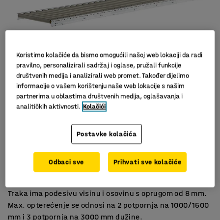
Koristimo kolačiće da bismo omogućili našoj web lokaciji da radi
pravilno, personalizirali sadržaj i oglase, pružali funkcije
društvenih medija i analizirali web promet. Također dijelimo
informacije o vašem korištenju naše web lokacije s našim
partnerima u oblastima društvenih medija, oglašavanja i
analitičkih aktivnosti.
Kolačići
Slični proizvodi
Za lagana/srednje teška opterećenja
Postavke kolačića
Podesiva visina
Izdržljivi PVC valjci
Odbaci sve
Prihvati sve kolačiće
Tekuća traka prikladna za rukovanje laganim do srednje
teškim teretom, kao što su plastične kutije i paketi.
Traka ima podesivu visinu i osovinu s oprugom od 8 mm.
Max. opterećenje se odnosi na 2 potpornja na 1000/1500
mm i 3 potpornja na 3000 mm dužine.