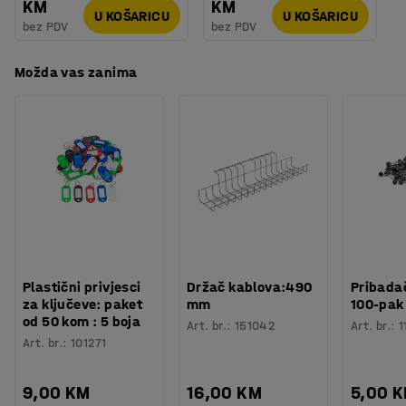
KM
KM
U KOŠARICU
U KOŠARICU
bez PDV
bez PDV
Možda vas zanima
Plastični privjesci
Držač kablova:490
Pribadač
za ključeve: paket
mm
100-pak
od 50 kom : 5 boja
Art. br.
:
151042
Art. br.
:
1
Art. br.
:
101271
9,00 KM
16,00 KM
5,00 