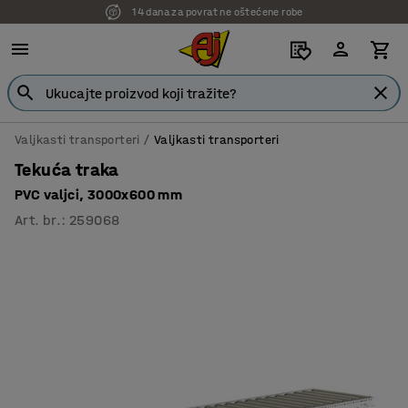
14 dana za povrat ne oštećene robe
7 godina garancije
Valjkasti transporteri
Valjkasti transporteri
Tekuća traka
PVC valjci, 3000x600 mm
Art. br.
:
259068