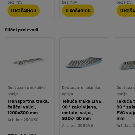
bez PDV
bez PDV
bez PDV
U KOŠARICU
U KOŠARICU
U KOŠ
Slični proizvodi
Dostupan u nekoliko
Dostupan u nekoliko
Dostupan 
opcija
opcija
opcija
Transportna traka,
Tekuća traka LINE,
Tekuća t
čelični valjci,
90 ° zakrivljena,
90 ° zak
1200x300 mm
metalni valjci,
PVC val
930x400 mm
mm
Art. br.
:
259050
Art. br.
:
259045
Art. br.
: