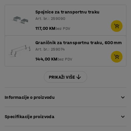
Spojnice za transportnu traku
Art. br.: 259090
117,00 KM
bez PDV
Graničnik za transportnu traku, 600 mm
Art. br.: 259074
144,00 KM
bez PDV
PRIKAŽI VIŠE
Informacije o proizvodu
Ravna tekuća traka olakšava rukovanje predmetima
Specifikacije proizvoda
manje do srednje težine.
Dužina
:
3000
mm