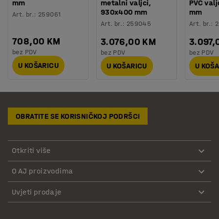
mm
metalni valjci,
PVC val
930x400 mm
mm
Art. br.
:
259061
Art. br.
:
259045
Art. br.
:
708,00 KM
3.076,00 KM
3.097,
bez PDV
bez PDV
bez PDV
U KOŠARICU
U KOŠARICU
U KOŠ
OBRATITE SE KORISNIČKOJ PODRŠCI
Otkriti više
O AJ proizvodima
Uvjeti prodaje