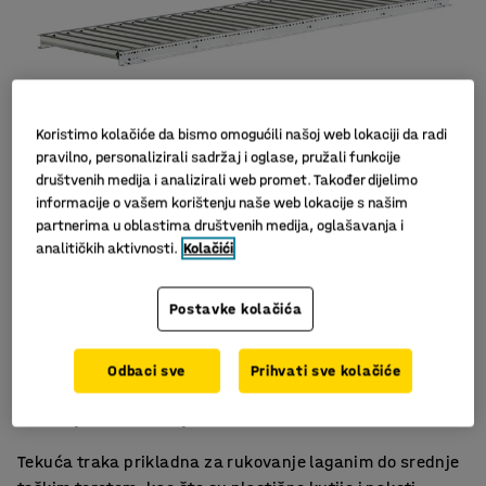
Koristimo kolačiće da bismo omogućili našoj web lokaciji da radi
pravilno, personalizirali sadržaj i oglase, pružali funkcije
društvenih medija i analizirali web promet. Također dijelimo
informacije o vašem korištenju naše web lokacije s našim
Slični proizvodi
partnerima u oblastima društvenih medija, oglašavanja i
analitičkih aktivnosti.
Kolačići
Postavke kolačića
Za lagana/srednje-teška opterećenja
Odbaci sve
Prihvati sve kolačiće
Za lakše premještanje tereta
Izdržljivi čelični valjci
Tekuća traka prikladna za rukovanje laganim do srednje