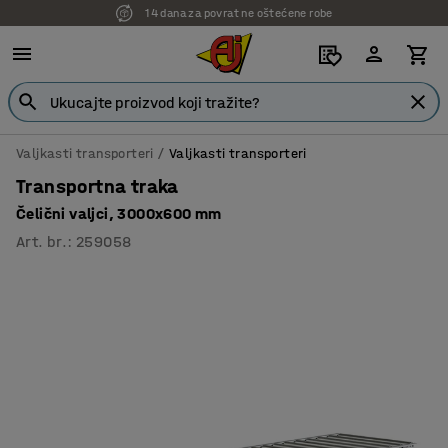
14 dana za povrat ne oštećene robe
7 godina garancije
Valjkasti transporteri
Valjkasti transporteri
Transportna traka
Čelični valjci, 3000x600 mm
Art. br.
:
259058