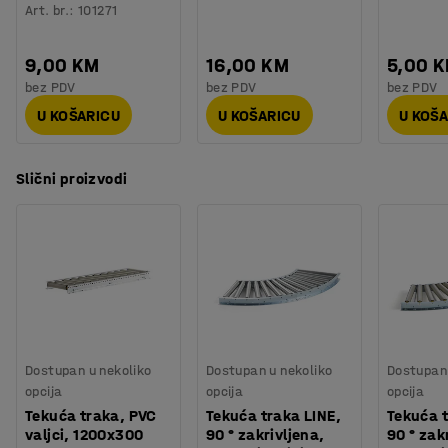
Art. br.
:
101271
9,00 KM
16,00 KM
5,00 
bez PDV
bez PDV
bez PDV
U KOŠARICU
U KOŠARICU
U KOŠ
Slični proizvodi
Dostupan u nekoliko
Dostupan u nekoliko
Dostupan 
opcija
opcija
opcija
Tekuća traka, PVC
Tekuća traka LINE,
Tekuća t
valjci, 1200x300
90 ° zakrivljena,
90 ° zak