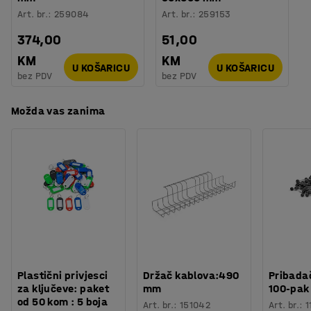
Art. br.
:
259084
Art. br.
:
259153
374,00
51,00
KM
KM
U KOŠARICU
U KOŠARICU
bez PDV
bez PDV
Možda vas zanima
Plastični privjesci
Držač kablova:490
Pribadač
za ključeve: paket
mm
100-pak
od 50 kom : 5 boja
Art. br.
:
151042
Art. br.
:
1