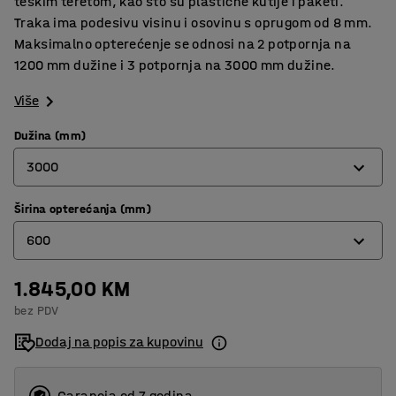
teškim teretom, kao što su plastične kutije i paketi.
Traka ima podesivu visinu i osovinu s oprugom od 8 mm.
Maksimalno opterećenje se odnosi na 2 potpornja na
1200 mm dužine i 3 potpornja na 3000 mm dužine.
Više
Dužina (mm)
3000
Širina opterećanja (mm)
1200
600
3000
1.845,00 KM
300
bez PDV
400
Dodaj na popis za kupovinu
500
600
Garancja od 7 godina