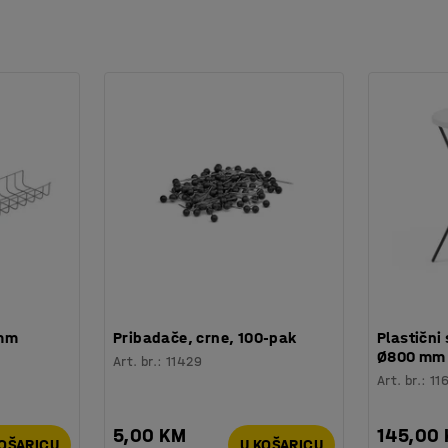
 mm
Pribadače, crne, 100-pak
Plastični 
Ø800 mm
Art. br.
:
11429
Art. br.
:
11
5,00 KM
145,00
KOŠARICU
U KOŠARICU