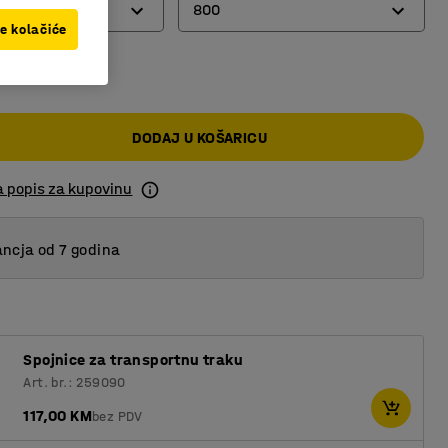
800
ve kolačiće
 KM
300
400
DODAJ U KOŠARICU
500
600
a popis za kupovinu
800
ncja od 7 godina
Spojnice za transportnu traku
Art. br.: 259090
117,00 KM
bez PDV