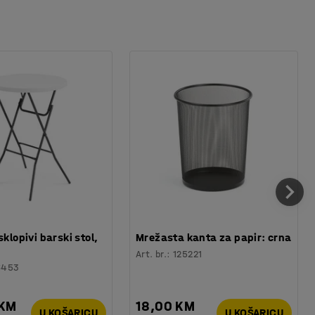
sklopivi barski stol,
Mrežasta kanta za papir: crna
Art. br.
:
125221
6453
 KM
18,00 KM
U KOŠARICU
U KOŠARICU