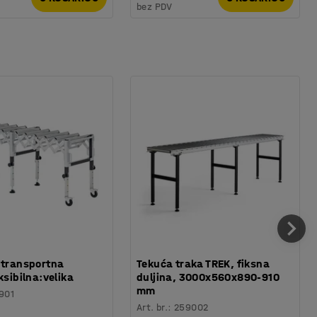
bez PDV
 transportna
Tekuća traka TREK, fiksna
ksibilna:velika
duljina, 3000x560x890-910
mm
901
Art. br.
:
259002