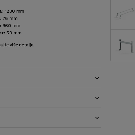
a
:
1200
mm
:
75
mm
:
860
mm
er
:
50
mm
ajte više detalja
 do srednje težine.
ičite vrste robe kako bi se osigurao udoban
stavljeni na 105 mm c/c pocinčanog U profila.