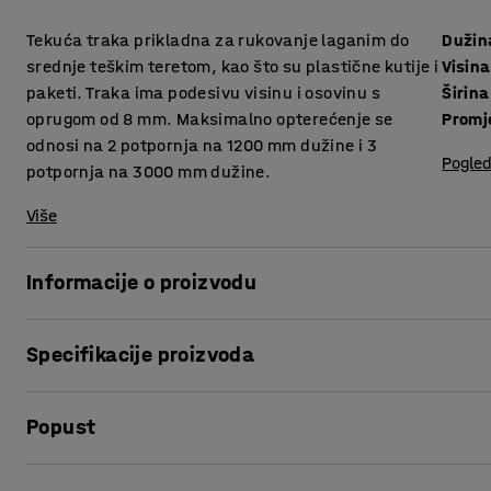
Tekuća traka prikladna za rukovanje laganim do
Dužin
srednje teškim teretom, kao što su plastične kutije i
Visina
paketi. Traka ima podesivu visinu i osovinu s
Širina
oprugom od 8 mm. Maksimalno opterećenje se
Promj
odnosi na 2 potpornja na 1200 mm dužine i 3
Pogled
potpornja na 3000 mm dužine.
Više
Informacije o proizvodu
Ravna tekuća traka olakšava rukovanje predmetima manje
Specifikacije proizvoda
Podesiva visina tekuće trake omogućuje prilagodbu za razl
Dužina
:
1200
mm
radni položaj.
Popust
Visina
:
75
mm
Širina
:
860
mm
Traka ima valjke Ø 50 mm koji su elektrogalvanizirani i po
Promjer
:
50
mm
Ispis stranice