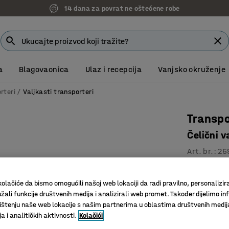
14 dana za povrat ne oštećene robe
a
Blagovaonica
Ulaz i recepcija
Vanjsko okruženje
rteri
Valjkasti transporteri
Transpo
Čelični 
Art. br.
:
25
Za lagan
olačiće da bismo omogućili našoj web lokaciji da radi pravilno, personalizira
Za lakše 
žali funkcije društvenih medija i analizirali web promet. Također dijelimo in
Izdržljivi
štenju naše web lokacije s našim partnerima u oblastima društvenih medij
 i analitičkih aktivnosti.
Kolačići
Dužina (mm)