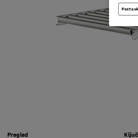
Postavk
Pregled
Klju