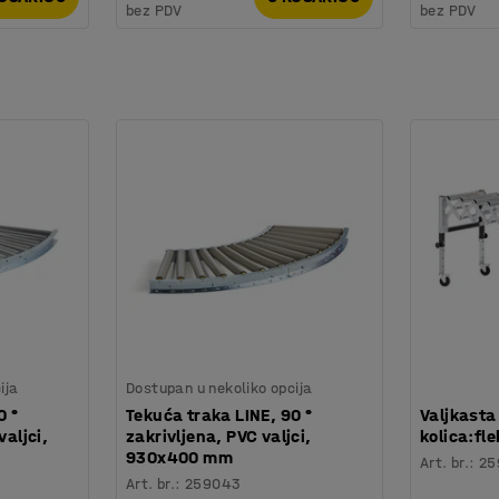
bez PDV
bez PDV
ija
Dostupan u nekoliko opcija
0 °
Tekuća traka LINE, 90 °
Valjkasta
valjci,
zakrivljena, PVC valjci,
kolica:fle
930x400 mm
Art. br.
:
25
Art. br.
:
259043