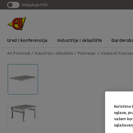
Isključuje PDV
Ured i konferencija
Industrija i skladište
Garderob
AJ Proizvodi
Industrija i skladište
Pakiranje
Valjkasti transpo
Koristimo k
oglase, pru
vašem kori
oglašavanja