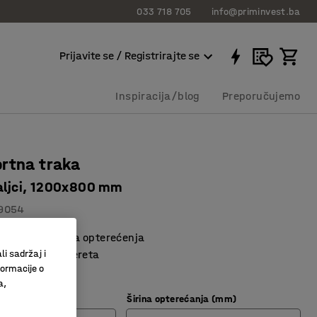
033 718 705
info@priminvest.ba
Prijavite se / Registrirajte se
Inspiracija/blog
Preporučujemo
rtna traka
valjci, 1200x800 mm
9054
a/srednje-teška opterećenja
li sadržaj i
premještanje tereta
formacije o
 čelični valjci
a,
Širina opterećanja (mm)