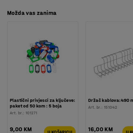
Možda vas zanima
Plastični privjesci za ključeve:
Držač kablova:490
paket od 50 kom : 5 boja
Art. br.
:
151042
Art. br.
:
101271
9,00 KM
16,00 KM
U KOŠARICU
U 