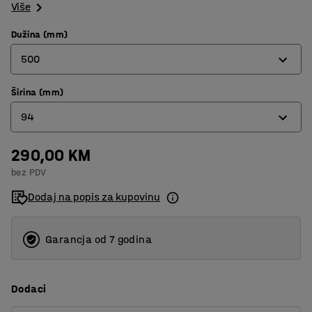
Više
Dužina (mm)
500
Širina (mm)
300
94
400
500
290,00 KM
94
bez PDV
188
Dodaj na popis za kupovinu
Garancja od 7 godina
Dodaci