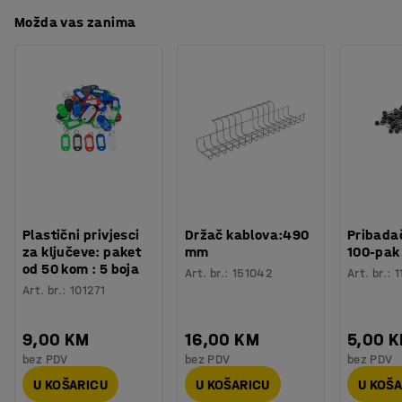
Volumen
:
3
L
Preuzmite upute za održavanjen
Možda vas zanima
Visina, Unutarnja
:
64
mm
Kutije možete opremiti pregradama. Prodaju se posebno.
Širina, unutarnja
:
86
mm
Pregrade imaju jedinstvenu funkciju razdvajanja u
Dužina, unutarnja
:
470
mm
manje odjeljke, što olakšava sortiranje različitih
Temperatura
:
-40 - +70
°
predmeta i daje dobar pregled sadržaja. Na taj način se
Materijal
:
Polipropilen
kutije mogu koristiti na različitim policama. Kutije su
Boja kutija
:
Plava
dostupne u različitim oblicima i veličinama, a isporučuju
Broj /pakiranje
:
20
se u većim pakiranjima.
Težina
:
6,2
kg
Plastični privjesci
Držač kablova:490
Pribadač
za ključeve: paket
mm
100-pak
od 50 kom : 5 boja
Art. br.
:
151042
Art. br.
:
1
Art. br.
:
101271
9,00 KM
16,00 KM
5,00 
bez PDV
bez PDV
bez PDV
U KOŠARICU
U KOŠARICU
U KOŠ