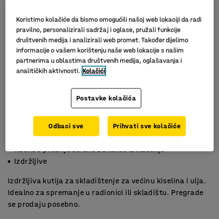
Koristimo kolačiće da bismo omogućili našoj web lokaciji da radi
pravilno, personalizirali sadržaj i oglase, pružali funkcije
društvenih medija i analizirali web promet. Također dijelimo
informacije o vašem korištenju naše web lokacije s našim
partnerima u oblastima društvenih medija, oglašavanja i
analitičkih aktivnosti.
Kolačići
Postavke kolačića
Slični proizvodi
Izvrsno za spremanje manjih predmeta u različitim
Odbaci sve
Prihvati sve kolačiće
okruženjima
Ručke s prednje strane za lakše izvlačenje
Izdržljive
Izdržljiva kutija za skladištenje za većinu kiselina i ulja.
Idealno za spremanje u radionici ili skladištu. Pregrade
se prodaju posebno.