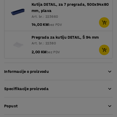
Kutija DETAIL, za 7 pregrada, 500x94x80
mm, plava
Art. br.: 223660
14,00 KM
bez PDV
Pregrada za kutiju DETAIL, Š 94 mm
Art. br.: 22380
2,00 KM
bez PDV
Informacije o proizvodu
Praktična kutija idealna za spremanje manjih predmeta
Specifikacije proizvoda
u spremištima, radionicama i skladištima. Kutije se
izrađene od polipropilena, vrlo izdržljivog materijala koji
Dužina
:
500
mm
je idealan za često korištenje. Materijal je otporan na
Popust
Visina
:
80
mm
većinu kiselina i ulja, što čini kutiju idealnim izborom za
Širina
:
94
mm
većinu prostora.