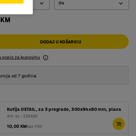
94
 KM
94
188
DODAJ U KOŠARICU
a popis za kupovinu
ncja od 7 godina
Kutija DETAIL, za 3 pregrade, 300x94x80 mm, plava
Art. br.: 223620
10,00 KM
bez PDV