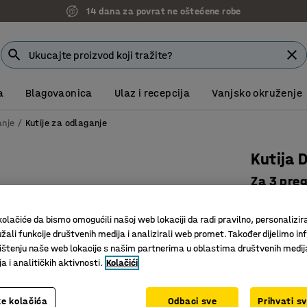
14 dana za povrat ne oštećene robe
a
Blagovaonica
Ulaz i recepcija
Vanjsko okruženje
anje
Kutije za odlaganje
Kutija 
Za 3 pre
Art. br.
:
22
olačiće da bismo omogućili našoj web lokaciji da radi pravilno, personalizira
Izvrsno z
žali funkcije društvenih medija i analizirali web promet. Također dijelimo in
Ručke s p
štenju naše web lokacije s našim partnerima u oblastima društvenih medij
Izdržljive
 i analitičkih aktivnosti.
Kolačići
Dužina (mm)
e kolačića
Odbaci sve
Prihvati s