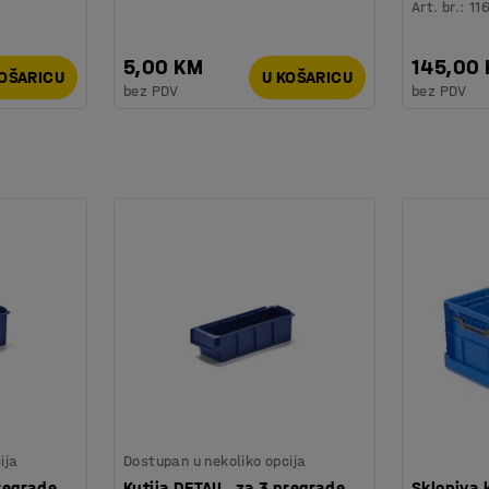
Art. br.
:
11
5,00 KM
145,00
KOŠARICU
U KOŠARICU
bez PDV
bez PDV
ija
Dostupan u nekoliko opcija
pregrade,
Kutija DETAIL, za 3 pregrade,
Sklopiva 