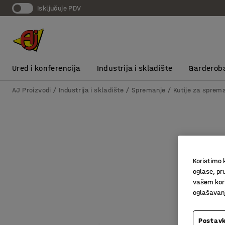
Isključuje PDV
Ured i konferencija
Industrija i skladište
Garderob
AJ Proizvodi
Industrija i skladište
Spremanje
Kutije za sprem
Koristimo k
oglase, pru
vašem kori
oglašavanja
Postavk