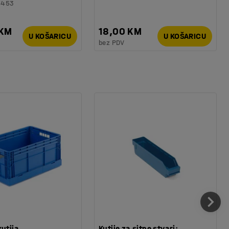
6453
 KM
18,00 KM
U KOŠARICU
U KOŠARICU
bez PDV
kutija
Kutije za sitne stvari: