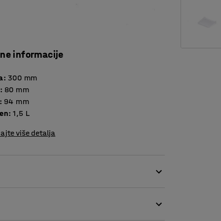
čne informacije
a
:
300
mm
:
80
mm
:
94
mm
en
:
1,5
L
ajte više detalja
spremištima, radionicama i skladištima.
ala koji je idealan za često korištenje.
iju idealnim izborom za većinu prostora.