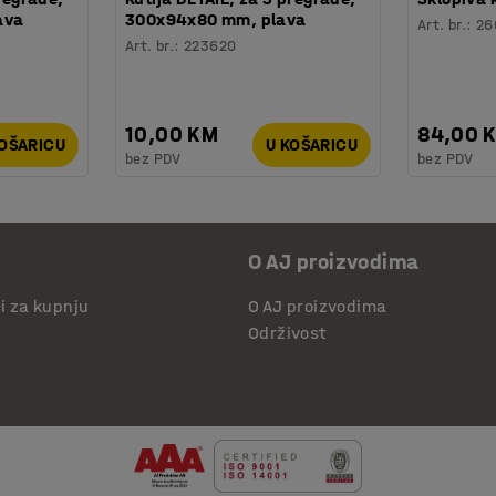
ava
300x94x80 mm, plava
Art. br.
:
26
Art. br.
:
223620
10,00 KM
84,00 
KOŠARICU
U KOŠARICU
bez PDV
bez PDV
O AJ proizvodima
či za kupnju
O AJ proizvodima
Održivost