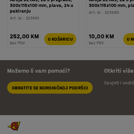
300x115x100 mm, plava, 24 u
300x115x100 mm, pl
pakiranju
Art. br.
:
223680
Art. br.
:
223681
252,00 KM
10,00 KM
U KOŠARICU
U 
bez PDV
bez PDV
Možemo li vam pomoći?
Otkriti više
Savjeti i vodi
OBRATITE SE KORISNIČKOJ PODRŠCI