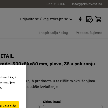
033 718 705
info@priminvest.ba
Prijavite se / Registrirajte se
Inspiracija/blog
Preporučujemo
DETAIL
grade, 300x94x80 mm, plava, 36 u pakiranju
3621
li sadržaj i
a spremanje manjih predmeta u različitim okruženjima
formacije o
rednje strane za lakše izvlačenje
a,
Širina (mm)
ve kolačiće