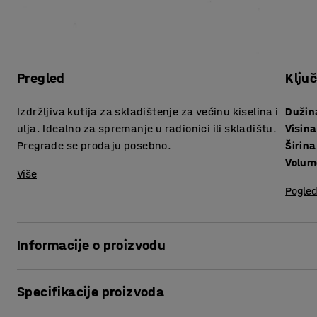
Pregled
Klju
Izdržljiva kutija za skladištenje za većinu kiselina i
Dužin
ulja. Idealno za spremanje u radionici ili skladištu.
Visina
Pregrade se prodaju posebno.
Širina
Volum
Više
Pogled
Informacije o proizvodu
Praktična kutija idealna za spremanje manjih predmeta u 
Specifikacije proizvoda
Kutije se izrađene od polipropilena, vrlo izdržljivog materij
Materijal je otporan na većinu kiselina i ulja, što čini kut