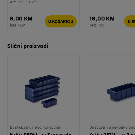
Art. br.
:
101271
9,00 KM
16,00 KM
U KOŠARICU
U 
bez PDV
bez PDV
Slični proizvodi
Dostupan u nekoliko opcija
Dostupan u nekoliko opc
Kutija DETAIL, za 3 pregrade,
Kutija DETAIL, za 3 