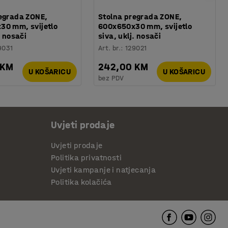
egrada ZONE,
Stolna pregrada ZONE,
30 mm, svijetlo
600x650x30 mm, svijetlo
. nosači
siva, uklj. nosači
9031
Art. br.
:
129021
 KM
242,00 KM
U KOŠARICU
U KOŠARICU
bez PDV
Uvjeti prodaje
Uvjeti prodaje
Politika privatnosti
Uvjeti kampanje i natjecanja
Politika kolačića