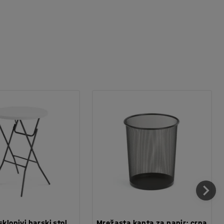
sklopivi barski stol,
Mrežasta kanta za papir: crna