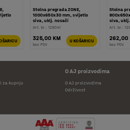
E,
Stolna pregrada ZONE,
Stolna pr
jetlo
1000x650x30 mm, svijetlo
800x650x
siva, uklj. nosači
siva, uklj
Art. br.
:
129041
Art. br.
:
12
325,00 KM
262,00
KOŠARICU
U KOŠARICU
bez PDV
bez PDV
O AJ proizvodima
či za kupnju
O AJ proizvodima
Održivost