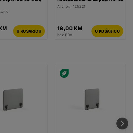
Art. br.
:
125221
6453
 KM
18,00 KM
U KOŠARICU
U KOŠARICU
bez PDV