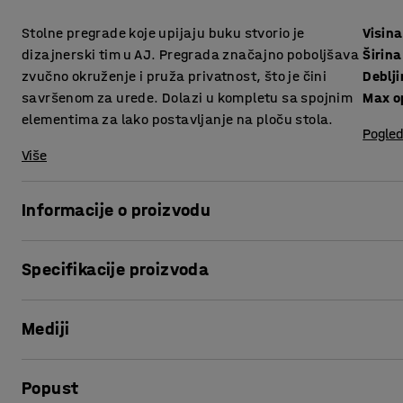
Stolne pregrade koje upijaju buku stvorio je
Visina
dizajnerski tim u AJ. Pregrada značajno poboljšava
Širina
zvučno okruženje i pruža privatnost, što je čini
Deblj
savršenom za urede. Dolazi u kompletu sa spojnim
Max o
elementima za lako postavljanje na ploču stola.
Pogled
Više
Informacije o proizvodu
Elegantne stolne pregrade pružaju vrlo dobro upijanje bu
Specifikacije proizvoda
Pregrade su odlične za stvaranje privatnih, tiših radnih m
puno ljudi u pokretu.
Visina
:
650
mm
Mediji
Širina
:
1800
mm
Pregrade možete opremiti praktičnim policama (prodaju se
Debljina
:
36
mm
prostora za odlaganje stvari koje želite u blizini.
Max opening
:
75
mm
Prikaži proizvod u 3D
Popust
Boja
:
Svijetlo siva
Pregrade su izrađene od drva s punjenjem od kamene vune k