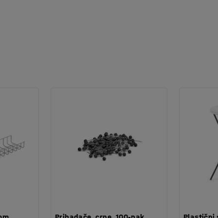
 mm
Pribadače, crne, 100-pak
Plastični 