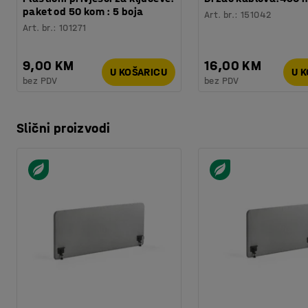
paket od 50 kom : 5 boja
Art. br.
:
151042
Art. br.
:
101271
9,00 KM
16,00 KM
U KOŠARICU
U 
bez PDV
bez PDV
Slični proizvodi