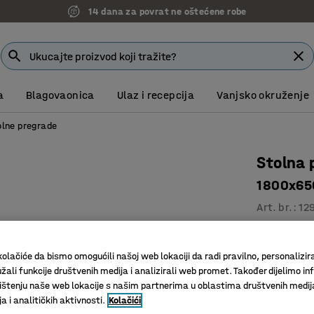
14 dana za povrat ne oštećene robe
a
Blagovaonica
Ulaz i recepcija
Vanjsko okruženje
olne pregrade
Stolna 
1800x650
Art. br.
:
12
Učinkovit
Komplet 
olačiće da bismo omogućili našoj web lokaciji da radi pravilno, personalizira
Eleganta
žali funkcije društvenih medija i analizirali web promet. Također dijelimo in
štenju naše web lokacije s našim partnerima u oblastima društvenih medij
Širina (mm)
 i analitičkih aktivnosti.
Kolačići