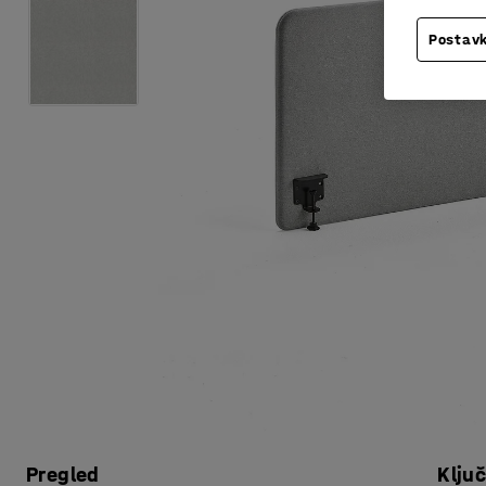
Postavk
Pregled
Klju