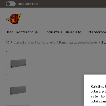
Isključuje PDV
Ured i konferencija
Industrija i skladište
Garderob
AJ Proizvodi
Ured i konferencija
Paneli za apsorbciju buke
St
Koristimo k
oglase, pru
vašem kori
oglašavanja