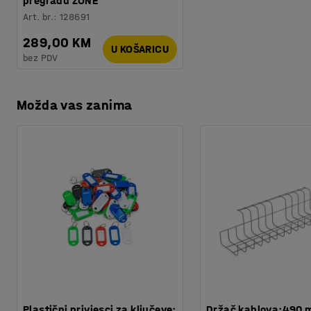
pregradu ZONE
Art. br.
:
128691
289,00 KM
U KOŠARICU
bez PDV
Možda vas zanima
Plastični privjesci za ključeve:
Držač kablova:490