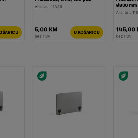
Ø800 mm
Art. br.
:
11429
Art. br.
:
11
5,00 KM
145,00
KOŠARICU
U KOŠARICU
bez PDV
bez PDV