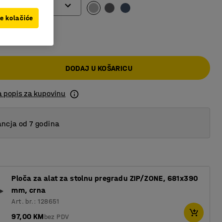
ve kolačiće
 KM
DODAJ U KOŠARICU
a popis za kupovinu
ncja od 7 godina
Ploča za alat za stolnu pregradu ZIP/ZONE, 681x390
mm, crna
Art. br.: 128651
97,00 KM
bez PDV