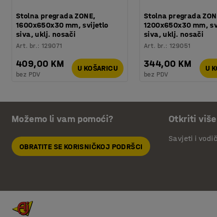
Stolna pregrada ZONE,
Stolna pregrada ZON
1600x650x30 mm, svijetlo
1200x650x30 mm, svi
siva, uklj. nosači
siva, uklj. nosači
Art. br.
:
129071
Art. br.
:
129051
409,00 KM
344,00 KM
U KOŠARICU
U 
bez PDV
bez PDV
Možemo li vam pomoći?
Otkriti više
Savjeti i vodi
OBRATITE SE KORISNIČKOJ PODRŠCI