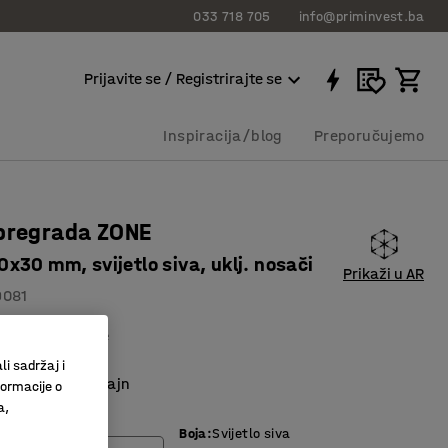
033 718 705
info@priminvest.ba
Prijavite se / Registrirajte se
Inspiracija/blog
Preporučujemo
pregrada ZONE
x30 mm, svijetlo siva, uklj. nosači
Prikaži u AR
9081
o upijanje buke
sa spojnicama
li sadržaj i
n i moderan dizajn
formacije o
a,
Boja
:
Svijetlo siva