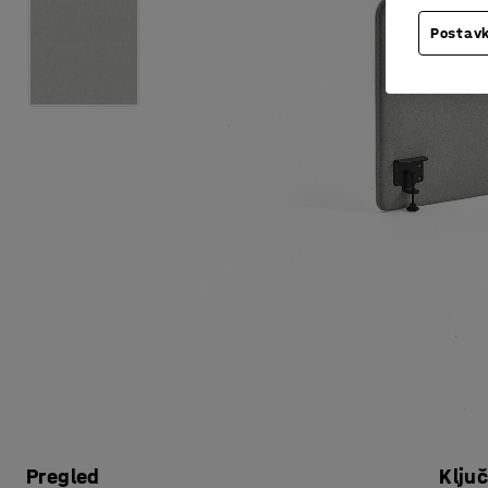
Postavk
Pregled
Klju