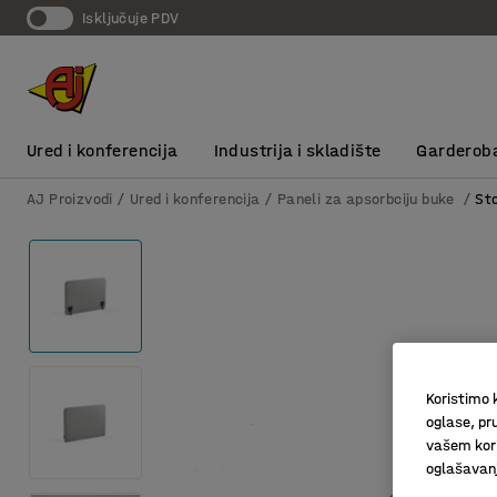
Isključuje PDV
Ured i konferencija
Industrija i skladište
Garderob
AJ Proizvodi
Ured i konferencija
Paneli za apsorbciju buke
St
Koristimo k
oglase, pru
vašem kori
oglašavanja