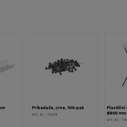
 mm
Pribadače, crne, 100-pak
Plastični 
Ø800 mm
Art. br.
:
11429
Art. br.
:
11