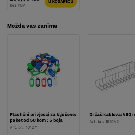
U KOŠARICU
bez PDV
Možda vas zanima
Plastični privjesci za ključeve:
Držač kablova:490
paket od 50 kom : 5 boja
Art. br.
:
151042
Art. br.
:
101271