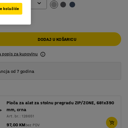
ve kolačiće
 KM
DODAJ U KOŠARICU
a popis za kupovinu
ncja od 7 godina
Ploča za alat za stolnu pregradu ZIP/ZONE, 681x390
mm, crna
Art. br.: 128651
97,00 KM
bez PDV