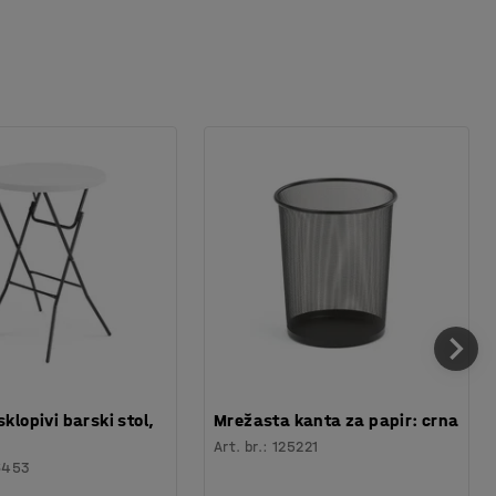
sklopivi barski stol,
Mrežasta kanta za papir: crna
Art. br.
:
125221
6453