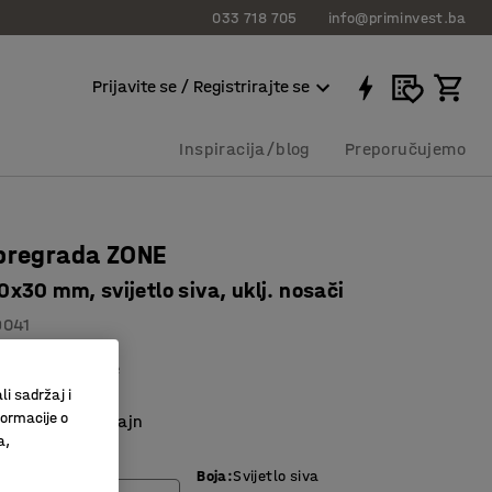
033 718 705
info@priminvest.ba
Prijavite se / Registrirajte se
Inspiracija/blog
Preporučujemo
pregrada ZONE
x30 mm, svijetlo siva, uklj. nosači
9041
o upijanje buke
sa spojnicama
li sadržaj i
formacije o
n i moderan dizajn
a,
Boja
:
Svijetlo siva