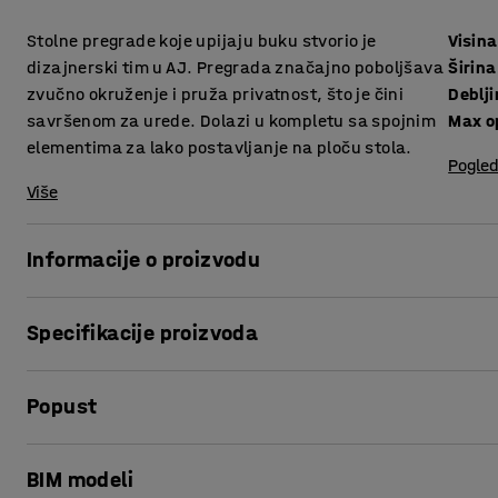
Stolne pregrade koje upijaju buku stvorio je
Visina
dizajnerski tim u AJ. Pregrada značajno poboljšava
Širina
zvučno okruženje i pruža privatnost, što je čini
Deblj
savršenom za urede. Dolazi u kompletu sa spojnim
Max o
elementima za lako postavljanje na ploču stola.
Pogled
Više
Informacije o proizvodu
Elegantne stolne pregrade pružaju vrlo dobro upijanje bu
Specifikacije proizvoda
Pregrade su odlične za stvaranje privatnih, tiših radnih m
puno ljudi u pokretu.
Visina
:
650
mm
Popust
Širina
:
1000
mm
Pregrade možete opremiti praktičnim policama (prodaju se
Debljina
:
36
mm
prostora za odlaganje stvari koje želite u blizini dok radit
Max opening
:
75
mm
Ispis stranice
BIM modeli
Boja
:
Svijetlo siva
Pregrade su izrađene od drva s punjenjem od kamene vune k