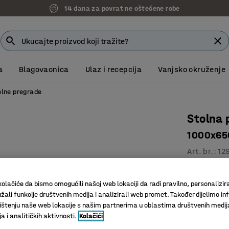
14 dana za povrat ne oštećene robe
a
Blagovaonica
Ulaz i recepcija
Vanjsko okruženje
olne pregrade
Stolna 
1000x650
Art. br.
:
12
Učinkovit
Komplet 
olačiće da bismo omogućili našoj web lokaciji da radi pravilno, personalizira
žali funkcije društvenih medija i analizirali web promet. Također dijelimo in
Eleganta
štenju naše web lokacije s našim partnerima u oblastima društvenih medij
 i analitičkih aktivnosti.
Kolačići
Širina (mm)