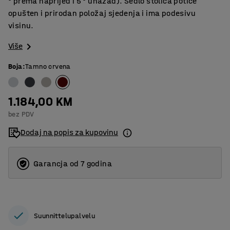
° prema naprijed i 5 ° unazad). Sedlo stolica potiče
opušten i prirodan položaj sjedenja i ima podesivu
visinu.
Više
Boja
:
Tamno crvena
1.184,00 KM
bez PDV
Dodaj na popis za kupovinu
Garancja od 7 godina
Suunnittelupalvelu