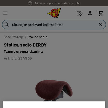
14 dana za povrat ne oštećene robe
Sofe i fotelje
Stolice sedlo
Stolica sedlo DERBY
Tamno crvena tkanina
Art. br.
:
234905