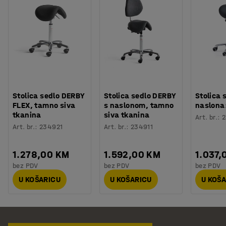
Stolica sedlo DERBY
Stolica sedlo DERBY
Stolica 
FLEX, tamno siva
s naslonom, tamno
naslona
tkanina
siva tkanina
Art. br.
:
2
Art. br.
:
234921
Art. br.
:
234911
1.278,00 KM
1.592,00 KM
1.037,
bez PDV
bez PDV
bez PDV
U KOŠARICU
U KOŠARICU
U KOŠ