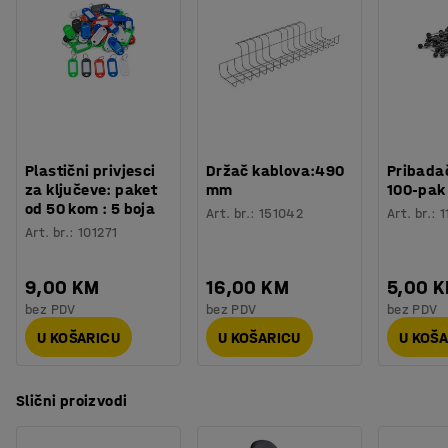
Potreban broj osoba
:
1
Osim toga, stolica sedlo pruža veći raspon kretanja i
Procjena vremena
:
5
Min
fleksibilnosti nego na standardnoj stolici kako bi vam
Težina
:
9,21
kg
pomogla u pronalaženju idealnog sjedećeg položaja.
Montaža
:
Dolazi nesastavljeno
Sjedište ima podesiv kut nagiba i može se podesiti na
visinu, što vam omogućuje da prilagodite stolicu svojim
potrebama.
Plastični privjesci
Držač kablova:490
Pribadač
za ključeve: paket
mm
100-pak
od 50 kom : 5 boja
Art. br.
:
151042
Art. br.
:
1
Sjedište je tapecirano vrlo izdržljivom tkaninom od 100%
Art. br.
:
101271
poliestera. Baza je izrađena od recikliranog aluminija.
9,00 KM
16,00 KM
5,00 
bez PDV
bez PDV
bez PDV
U KOŠARICU
U KOŠARICU
U KOŠ
Slični proizvodi