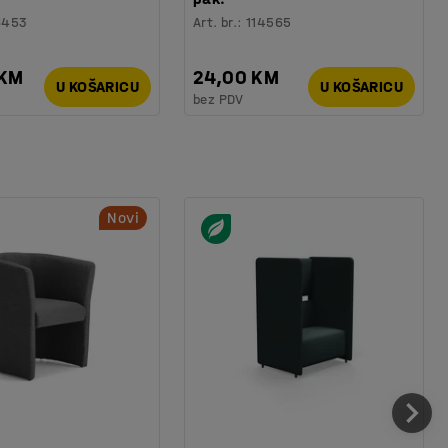
6453
Art. br.
:
114565
 KM
24,00 KM
U KOŠARICU
U KOŠARICU
bez PDV
Novi