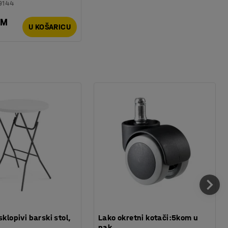
9144
KM
U KOŠARICU
sklopivi barski stol,
Lako okretni kotači:5kom u
pak.