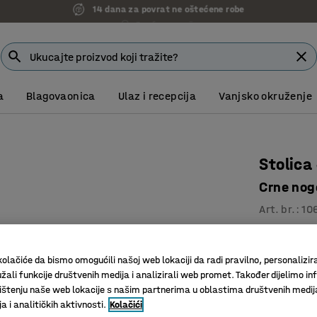
7 godina garancije
a
Blagovaonica
Ulaz i recepcija
Vanjsko okruženje
Stolica
Crne noge
Art. br.
:
10
Prikladna
Moderan d
olačiće da bismo omogućili našoj web lokaciji da radi pravilno, personalizira
Tkanina s
žali funkcije društvenih medija i analizirali web promet. Također dijelimo in
štenju naše web lokacije s našim partnerima u oblastima društvenih medij
Boja
:
Svijetlo
 i analitičkih aktivnosti.
Kolačići