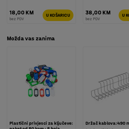
18,00 KM
38,00 KM
U KOŠARICU
U 
bez PDV
bez PDV
Možda vas zanima
Plastični privjesci za ključeve:
Držač kablova:490
paket od 50 kom : 5 boja