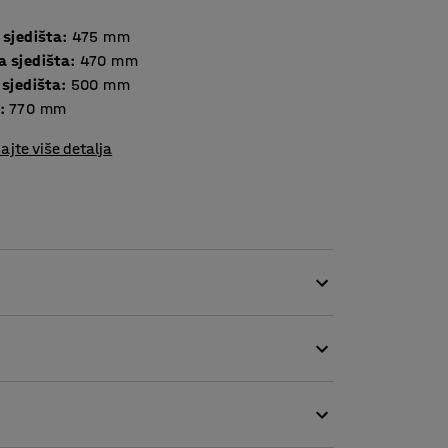
 sjedišta
:
475
mm
a sjedišta
:
470
mm
 sjedišta
:
500
mm
:
770
mm
ajte više detalja
linija koja se uklapa u gotovo svaki prostor.
e sobe i predvorja. Idealno je mjesto za
dnostavno želite otići na pauzu. Stolicu
dan prostor za sjedenje ili je postavite