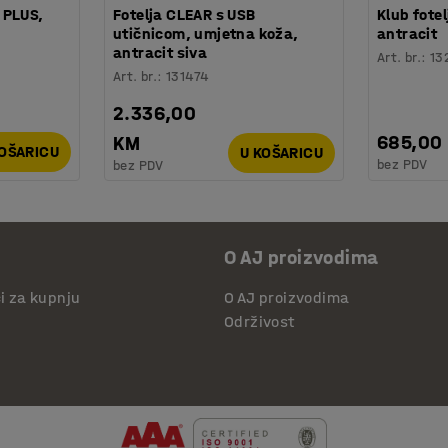
 PLUS,
Fotelja CLEAR s USB
Klub fote
utičnicom, umjetna koža,
antracit
antracit siva
Art. br.
:
13
Art. br.
:
131474
2.336,00
685,00
KM
KOŠARICU
U KOŠARICU
bez PDV
bez PDV
O AJ proizvodima
či za kupnju
O AJ proizvodima
Održivost