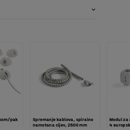
oja se može dezinficirati za uklanjanje
dnoj boji ili u dvije boje.
 kom/pak
Spremanje kablova, spiralno
Modul za 
namotana cijev, 2500 mm
4 europsk