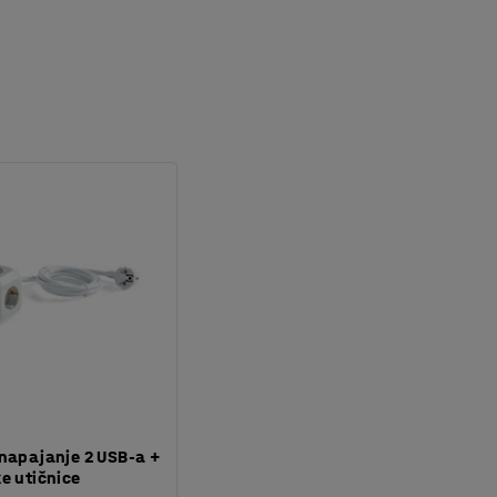
napajanje 2 USB-a +
e utičnice