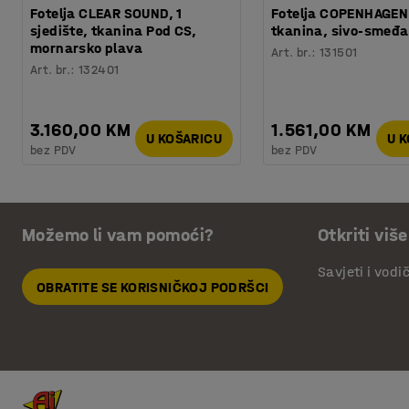
Fotelja CLEAR SOUND, 1
Fotelja COPENHAGEN
sjedište, tkanina Pod CS,
tkanina, sivo-smeđa
mornarsko plava
Art. br.
:
131501
Art. br.
:
132401
3.160,00 KM
1.561,00 KM
U KOŠARICU
U 
bez PDV
bez PDV
Možemo li vam pomoći?
Otkriti više
Savjeti i vodi
OBRATITE SE KORISNIČKOJ PODRŠCI