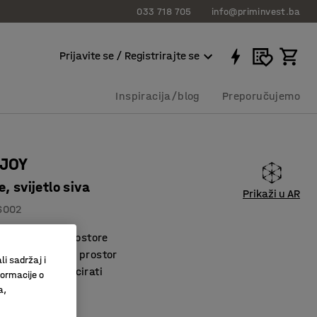
033 718 705
info@priminvest.ba
Prijavite se / Registrirajte se
Inspiracija/blog
Preporučujemo
 JOY
, svijetlo siva
Prikaži u AR
6002
 za različite prostore
izajn za svaki prostor
li sadržaj i
e može dezinficirati
formacije o
a,
 siva