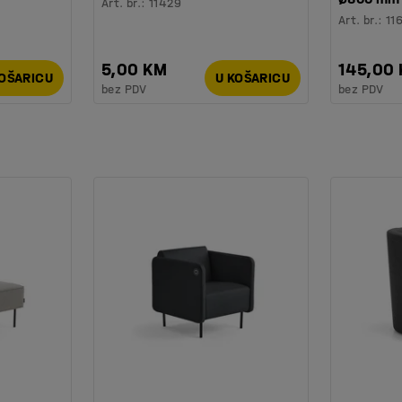
Art. br.
:
11429
Art. br.
:
11
5,00 KM
145,00
KOŠARICU
U KOŠARICU
bez PDV
bez PDV