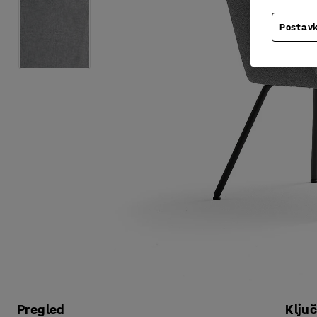
Postavk
Pregled
Klju