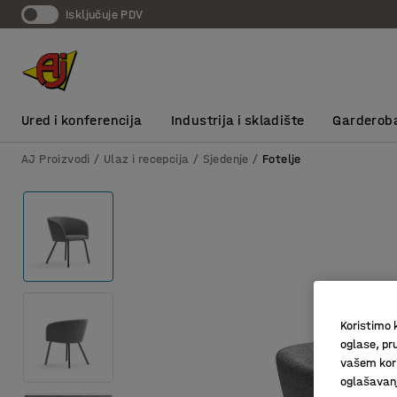
Isključuje PDV
Ured i konferencija
Industrija i skladište
Garderob
AJ Proizvodi
Ulaz i recepcija
Sjedenje
Fotelje
Koristimo k
oglase, pru
vašem kori
oglašavanja