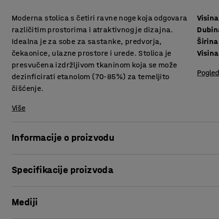
Moderna stolica s četiri ravne noge koja odgovara
Visina
različitim prostorima i atraktivnog je dizajna.
Dubin
Idealna je za sobe za sastanke, predvorja,
Širina
čekaonice, ulazne prostore i urede. Stolica je
Visina
presvučena izdržljivom tkaninom koja se može
Pogled
dezinficirati etanolom (70-85%) za temeljito
čišćenje.
Više
Informacije o proizvodu
JOY je stolica atraktivnog dizajna, udobnog oblika i ravnih 
Specifikacije proizvoda
Stolica je savršen izbor za urede, čekaonice, konferencijsk
sjedenje dok čekate sastanak, razgovarate s kolegom ili je
Visina sjedišta
:
475
mm
možete staviti pored odgovarajuće sofe kako bi stvorili ugo
Mediji
Dubina sjedišta
:
470
mm
samostalno kao dizajnerski komad namještaja.
Širina sjedišta
:
500
mm