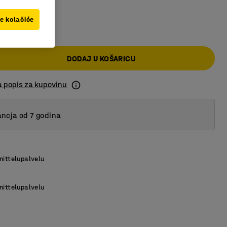
 KM
ve kolačiće
DODAJ U KOŠARICU
a popis za kupovinu
ncja od 7 godina
nittelupalvelu
nittelupalvelu