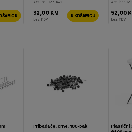
Art. br.
:
139149
Art. br.
:
13
32,00 KM
52,00 
KOŠARICU
U KOŠARICU
bez PDV
bez PDV
 mm
Pribadače, crne, 100-pak
Plastični 
Ø800 mm