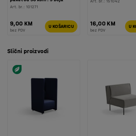
Art. br.
:
151042
Art. br.
:
101271
9,00 KM
16,00 KM
U KOŠARICU
U 
bez PDV
bez PDV
Slični proizvodi