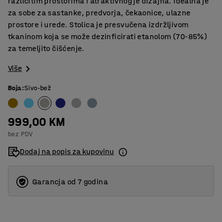
različitim prostorima i atraktivnog je dizajna. Idealna je
za sobe za sastanke, predvorja, čekaonice, ulazne
prostore i urede. Stolica je presvučena izdržljivom
tkaninom koja se može dezinficirati etanolom (70-85%)
za temeljito čišćenje.
Više
Boja
:
Sivo-bež
999,00 KM
bez PDV
Dodaj na popis za kupovinu
Garancja od 7 godina