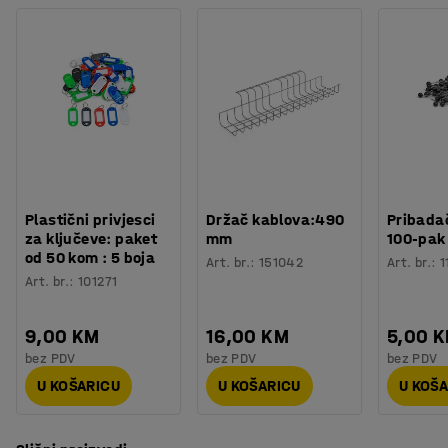
Plastični privjesci
Držač kablova:490
Pribadač
za ključeve: paket
mm
100-pak
od 50 kom : 5 boja
Art. br.
:
151042
Art. br.
:
1
Art. br.
:
101271
9,00 KM
16,00 KM
5,00 
bez PDV
bez PDV
bez PDV
U KOŠARICU
U KOŠARICU
U KOŠ