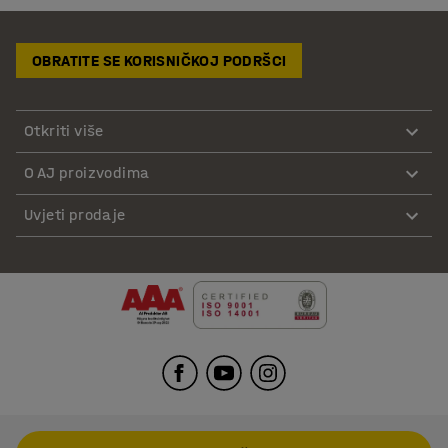
OBRATITE SE KORISNIČKOJ PODRŠCI
Otkriti više
O AJ proizvodima
Uvjeti prodaje