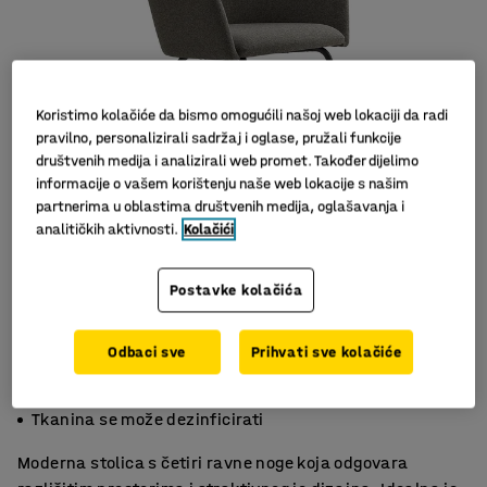
Koristimo kolačiće da bismo omogućili našoj web lokaciji da radi
pravilno, personalizirali sadržaj i oglase, pružali funkcije
društvenih medija i analizirali web promet. Također dijelimo
informacije o vašem korištenju naše web lokacije s našim
partnerima u oblastima društvenih medija, oglašavanja i
analitičkih aktivnosti.
Kolačići
Postavke kolačića
Odbaci sve
Prihvati sve kolačiće
Prikladna za različite prostore
Moderan dizajn za svaki prostor
Tkanina se može dezinficirati
Moderna stolica s četiri ravne noge koja odgovara