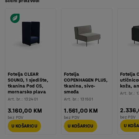
Slični proizvodi
Fotelja CLEAR
Fotelja
Fotelja 
SOUND, 1 sjedište,
COPENHAGEN PLUS,
utičnic
tkanina Pod CS,
tkanina, sivo-
koža, an
mornarsko plava
smeđa
Art. br.
:
1
Art. br.
:
132401
Art. br.
:
131501
2.336
3.160,00 KM
1.561,00 KM
bez PDV
bez PDV
bez PDV
U KOŠ
U KOŠARICU
U KOŠARICU