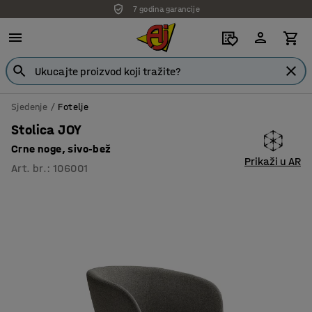
7 godina garancije
Sjedenje
Fotelje
Stolica JOY
Crne noge, sivo-bež
Prikaži u AR
Art. br.
:
106001