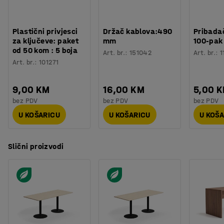
Potreban broj osoba
:
1
Procjena vremena
:
20
Min
Težina
:
15,2
kg
Plastični privjesci
Držač kablova:490
Pribadač
Montaža
:
Dolazi nesastavljeno
za ključeve: paket
mm
100-pak
Testirano
:
EN 15372
od 50 kom : 5 boja
Art. br.
:
151042
Art. br.
:
1
Art. br.
:
101271
9,00 KM
16,00 KM
5,00 
bez PDV
bez PDV
bez PDV
U KOŠARICU
U KOŠARICU
U KOŠ
Slični proizvodi