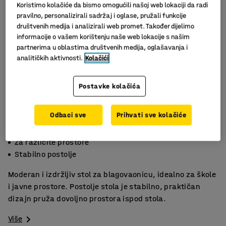
Koristimo kolačiće da bismo omogućili našoj web lokaciji da radi
pravilno, personalizirali sadržaj i oglase, pružali funkcije
društvenih medija i analizirali web promet. Također dijelimo
informacije o vašem korištenju naše web lokacije s našim
partnerima u oblastima društvenih medija, oglašavanja i
analitičkih aktivnosti.
Kolačići
Postavke kolačića
Slični proizvodi
Odbaci sve
Prihvati sve kolačiće
Dostupan u više veličina i boja
Za različite prostore
Stabilno postolje
Moderan i izdržljiv stol za blagovaonicu, idealno za škole
i javne prostore. Postolje stola je stabilno, praktičan
dizajn pruža dovoljno prostora ispod stola.
Više