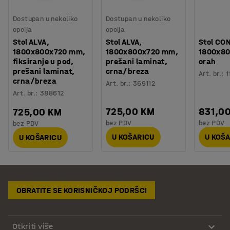
Dostupan u nekoliko
Dostupan u nekoliko
opcija
opcija
Stol ALVA,
Stol ALVA,
Stol CO
1800x800x720 mm,
1800x800x720 mm,
1800x8
fiksiranje u pod,
prešani laminat,
orah
prešani laminat,
crna/breza
Art. br.
:
1
crna/breza
Art. br.
:
369112
Art. br.
:
388612
725,00 KM
831,0
725,00 KM
bez PDV
bez PDV
bez PDV
U KOŠARICU
U KOŠ
U KOŠARICU
OBRATITE SE KORISNIČKOJ PODRŠCI
Otkriti više