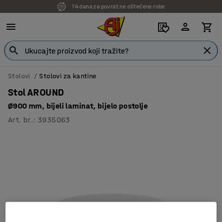
14 dana za povrat ne oštećene robe
Stolovi
Stolovi za kantine
Stol AROUND
Ø900 mm, bijeli laminat, bijelo postolje
Art. br.
:
3935063