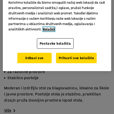
Koristimo kolačiće da bismo omogućili našoj web lokaciji da radi
pravilno, personalizirali sadržaj i oglase, pružali funkcije
društvenih medija i analizirali web promet. Također dijelimo
informacije o vašem korištenju naše web lokacije s našim
partnerima u oblastima društvenih medija, oglašavanja i
analitičkih aktivnosti.
Kolačići
Postavke kolačića
Slični proizvodi
Odbaci sve
Prihvati sve kolačiće
Dostupan u više veličina i boja
Za različite prostore
Stabilno postolje
Moderan i izdržljiv stol za blagovaonicu, idealno za škole
i javne prostore. Postolje stola je stabilno, praktičan
dizajn pruža dovoljno prostora ispod stola.
Više