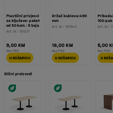
Potreban broj osoba
:
1
Procjena vremena
:
20
Min
Težina
:
15,2
kg
Plastični privjesci
Držač kablova:490
Pribadač
Montaža
:
Dolazi nesastavljeno
za ključeve: paket
mm
100-pak
Testirano
:
EN 15372
od 50 kom : 5 boja
Art. br.
:
151042
Art. br.
:
1
Art. br.
:
101271
9,00 KM
16,00 KM
5,00 
bez PDV
bez PDV
bez PDV
U KOŠARICU
U KOŠARICU
U KOŠ
Slični proizvodi