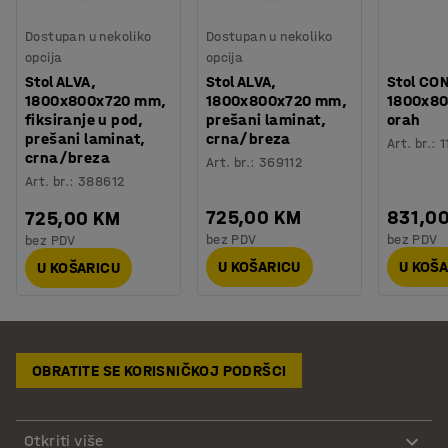
Dostupan u nekoliko
Dostupan u nekoliko
opcija
opcija
Stol ALVA,
Stol ALVA,
Stol CO
1800x800x720 mm,
1800x800x720 mm,
1800x8
fiksiranje u pod,
prešani laminat,
orah
prešani laminat,
crna/breza
Art. br.
:
1
crna/breza
Art. br.
:
369112
Art. br.
:
388612
725,00 KM
831,0
725,00 KM
bez PDV
bez PDV
bez PDV
U KOŠARICU
U KOŠ
U KOŠARICU
OBRATITE SE KORISNIČKOJ PODRŠCI
Otkriti više