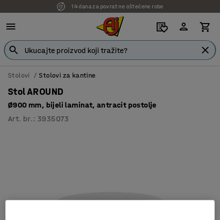
14 dana za povrat ne oštećene robe
Stolovi
Stolovi za kantine
Stol AROUND
Ø900 mm, bijeli laminat, antracit postolje
Art. br.
:
3935073