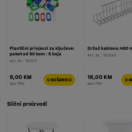
Plastični privjesci za ključeve:
Držač kablova:490
paket od 50 kom : 5 boja
Art. br.
:
151042
Art. br.
:
101271
9,00 KM
16,00 KM
U KOŠARICU
U 
bez PDV
bez PDV
Slični proizvodi