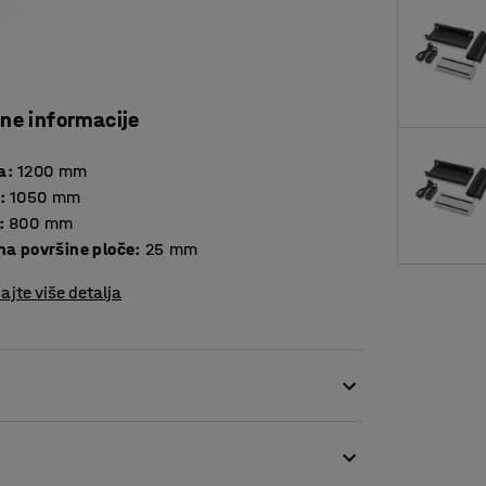
čne informacije
a
:
1200
mm
:
1050
mm
:
800
mm
Debljina površine ploče
:
25
mm
ajte više detalja
isti stilski izričaj. Ovaj stol je jedinstven
ostora i može se kombinirati s različitim