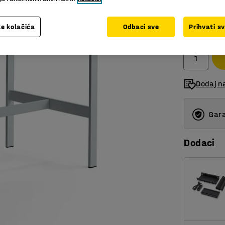
865,00
e kolačića
Odbaci sve
Prihvati s
bez PDV
Dodaj n
Gara
Dodaci