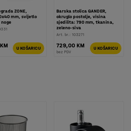
egrada ZONE,
Barska stolica GANDER,
x40 mm, svijetlo
okruglo postolje, visina
. noge
sjedišta: 790 mm, tkanina,
zeleno-siva
9331
Art. br.
:
103271
 KM
729,00 KM
U KOŠARICU
U KOŠARICU
bez PDV