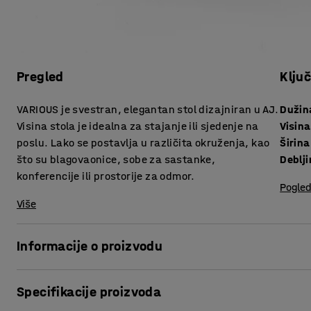
Pregled
Klju
VARIOUS je svestran, elegantan stol dizajniran u AJ.
Dužin
Visina stola je idealna za stajanje ili sjedenje na
Visina
poslu. Lako se postavlja u različita okruženja, kao
Širina
što su blagovaonice, sobe za sastanke,
konferencije ili prostorije za odmor.
Pogled
Više
Informacije o proizvodu
Stvorite povezano radno mjesto u kojem svaka prostorija ima 
Specifikacije proizvoda
za AJ jer je dizajniran u našoj tvornici. Odgovara većini pr
vrstama stolica.