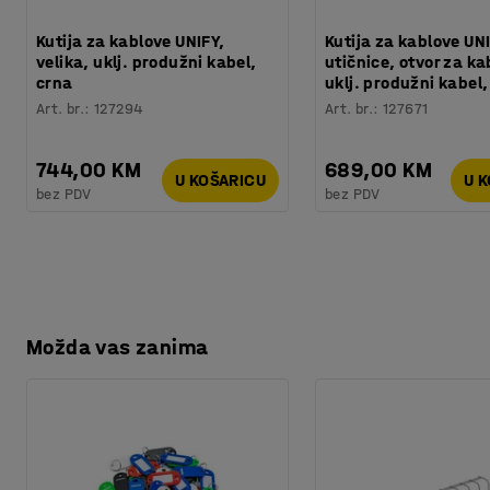
Kutija za kablove UNIFY,
Kutija za kablove UNI
velika, uklj. produžni kabel,
utičnice, otvor za ka
crna
uklj. produžni kabel,
Art. br.
:
127294
Art. br.
:
127671
744,00 KM
689,00 KM
U KOŠARICU
U 
bez PDV
bez PDV
Možda vas zanima