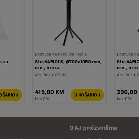
Dostupan u nekoliko opcija
Dostupan u 
a za
Stol VARIOUS, Ø700x1050 mm,
Stol VAR
crni, breza
crni, bre
Art. br.
:
1183212
Art. br.
:
11
415,00 KM
396,00
KOŠARICU
U KOŠARICU
bez PDV
bez PDV
O AJ proizvodima