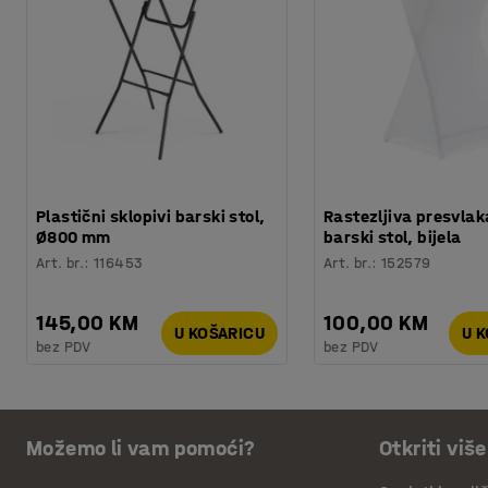
Plastični sklopivi barski stol,
Rastezljiva presvlak
Ø800 mm
barski stol, bijela
Art. br.
:
116453
Art. br.
:
152579
145,00 KM
100,00 KM
U KOŠARICU
U 
bez PDV
bez PDV
Možemo li vam pomoći?
Otkriti više