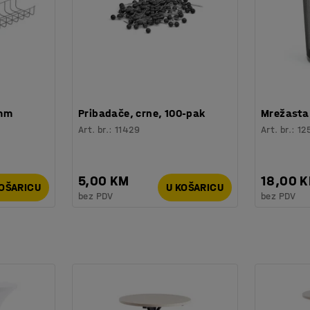
 mm
Pribadače, crne, 100-pak
Mrežasta 
Art. br.
:
11429
Art. br.
:
12
5,00 KM
18,00 
KOŠARICU
U KOŠARICU
bez PDV
bez PDV