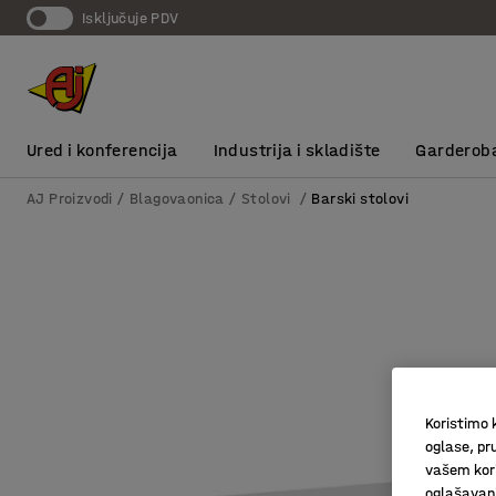
Isključuje PDV
Ured i konferencija
Industrija i skladište
Garderob
AJ Proizvodi
Blagovaonica
Stolovi
Barski stolovi
Koristimo k
oglase, pru
vašem kori
oglašavanja