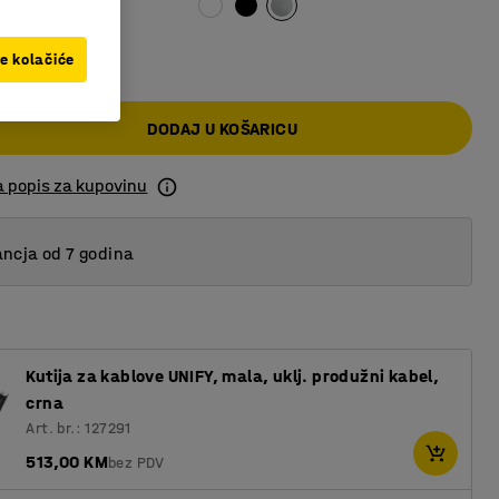
 KM
ve kolačiće
DODAJ U KOŠARICU
a popis za kupovinu
ncja od 7 godina
Kutija za kablove UNIFY, mala, uklj. produžni kabel,
crna
Art. br.: 127291
513,00 KM
bez PDV