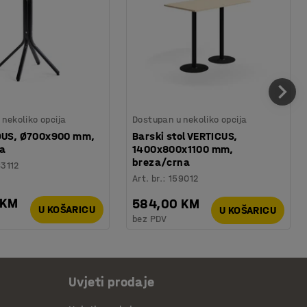
nekoliko opcija
Dostupan u nekoliko opcija
IOUS, Ø700x900 mm,
Barski stol VERTICUS,
za
1400x800x1100 mm,
breza/crna
83112
Art. br.
:
159012
 KM
584,00 KM
U KOŠARICU
U KOŠARICU
bez PDV
Uvjeti prodaje