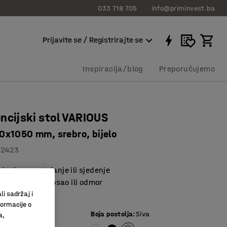
033 718 705
info@priminvest.ba
Prijavite se / Registrirajte se
Inspiracija/blog
Preporučujemo
ncijski stol VARIOUS
x1050 mm, srebro, bijelo
82423
idealna za stajanje ili sjedenje
a sastanke, posao ili odmor
li sadržaj i
 prostora
formacije o
e ploče
:
Bijela
Boja postolja
:
Siva
a,