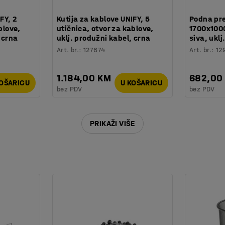
FY, 2
Kutija za kablove UNIFY, 5
Podna pr
blove,
utičnica, otvor za kablove,
1700x1000
 crna
uklj. produžni kabel, crna
siva, uklj
Art. br.
:
127674
Art. br.
:
12
1.184,00 KM
682,00
KOŠARICU
U KOŠARICU
bez PDV
bez PDV
PRIKAŽI VIŠE