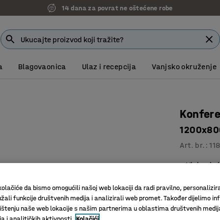
14 dana za povrat ne oštećene robe
a
Blagovaonica
Ulaz i recepcija
Vanjsko okruženje
Konfere
1200x800
Art. br.
:
11
Visina je 
Savršen z
olačiće da bismo omogućili našoj web lokaciji da radi pravilno, personalizira
Za većinu
žali funkcije društvenih medija i analizirali web promet. Također dijelimo in
Boja površin
štenju naše web lokacije s našim partnerima u oblastima društvenih medij
 i analitičkih aktivnosti.
Kolačići