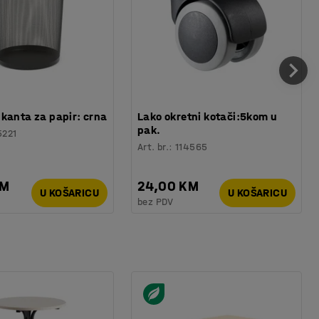
kanta za papir: crna
Lako okretni kotači:5kom u
pak.
5221
Art. br.
:
114565
KM
24,00 KM
U KOŠARICU
U KOŠARICU
bez PDV