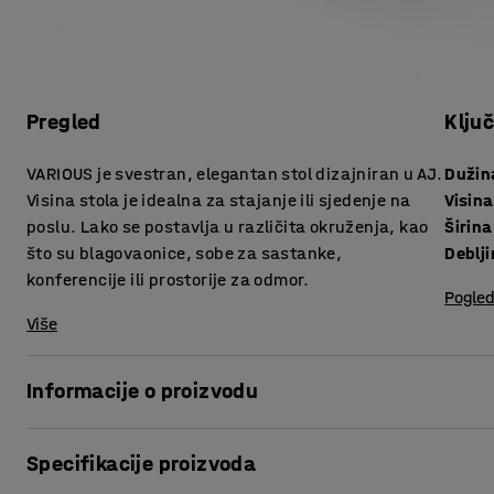
Pregled
Klju
VARIOUS je svestran, elegantan stol dizajniran u AJ.
Dužin
Visina stola je idealna za stajanje ili sjedenje na
Visina
poslu. Lako se postavlja u različita okruženja, kao
Širina
što su blagovaonice, sobe za sastanke,
konferencije ili prostorije za odmor.
Pogled
Više
Informacije o proizvodu
Stvorite povezano radno mjesto u kojem svaka prostorija ima 
Specifikacije proizvoda
za AJ jer je dizajniran u našoj tvornici. Odgovara većini pr
vrstama stolica.