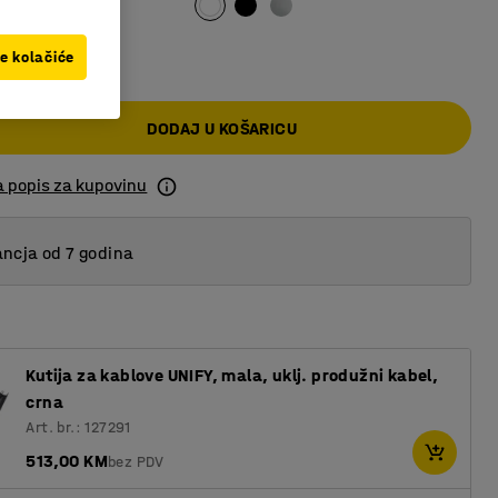
 KM
ve kolačiće
DODAJ U KOŠARICU
a popis za kupovinu
ncja od 7 godina
Kutija za kablove UNIFY, mala, uklj. produžni kabel,
crna
Art. br.: 127291
513,00 KM
bez PDV