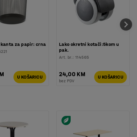
kanta za papir: crna
Lako okretni kotači:5kom u
pak.
5221
Art. br.
:
114565
KM
24,00 KM
U KOŠARICU
U KOŠARICU
bez PDV