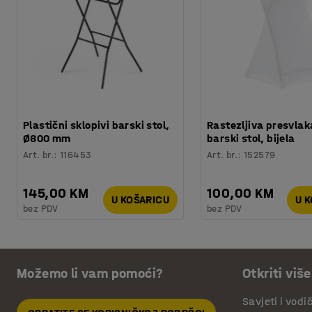
Plastični sklopivi barski stol,
Rastezljiva presvlak
Ø800 mm
barski stol, bijela
Art. br.
:
116453
Art. br.
:
152579
145,00 KM
100,00 KM
U KOŠARICU
U 
bez PDV
bez PDV
Možemo li vam pomoći?
Otkriti više
Savjeti i vodi