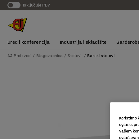
Isključuje PDV
Ured i konferencija
Industrija i skladište
Garderob
AJ Proizvodi
Blagovaonica
Stolovi
Barski stolovi
Koristimo k
oglase, pru
vašem kori
oglašavanja