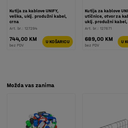
Kutija za kablove UNIFY,
Kutija za kablove UNI
velika, uklj. produžni kabel,
utičnice, otvor za ka
crna
uklj. produžni kabel,
Art. br.
:
127294
Art. br.
:
127671
744,00 KM
689,00 KM
U KOŠARICU
U 
bez PDV
bez PDV
Možda vas zanima