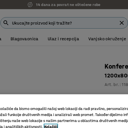
14 dana za povrat ne oštećene robe
a
Blagovaonica
Ulaz i recepcija
Vanjsko okruženje
Konfere
1200x800
Art. br.
:
11
Visina je 
Savršen z
olačiće da bismo omogućili našoj web lokaciji da radi pravilno, personalizira
Za većinu
žali funkcije društvenih medija i analizirali web promet. Također dijelimo in
Boja površin
štenju naše web lokacije s našim partnerima u oblastima društvenih medij
 i analitičkih aktivnosti.
Kolačići