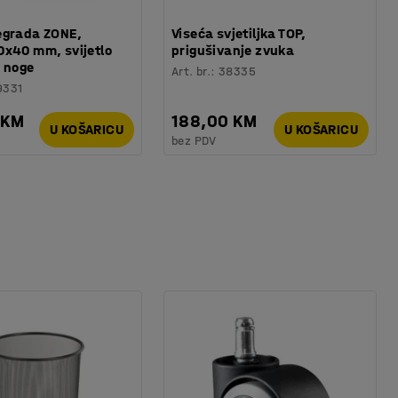
egrada ZONE,
Viseća svjetiljka TOP,
x40 mm, svijetlo
prigušivanje zvuka
. noge
Art. br.
:
38335
9331
 KM
188,00 KM
U KOŠARICU
U KOŠARICU
bez PDV