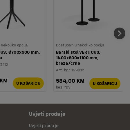
nekoliko opcija
Dostupan u nekoliko opcija
IOUS, Ø700x900 mm,
Barski stol VERTICUS,
za
1400x800x1100 mm,
breza/crna
83112
Art. br.
:
159012
 KM
584,00 KM
U KOŠARICU
U KOŠARICU
bez PDV
Uvjeti prodaje
Uvjeti prodaje