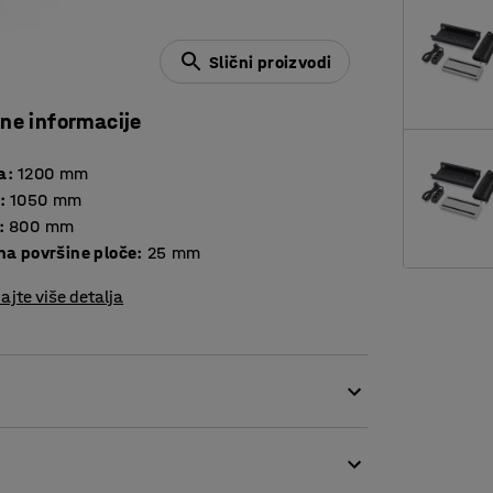
Slični proizvodi
čne informacije
a
:
1200
mm
:
1050
mm
:
800
mm
Debljina površine ploče
:
25
mm
ajte više detalja
isti stilski izričaj. Ovaj stol je jedinstven
ostora i može se kombinirati s različitim