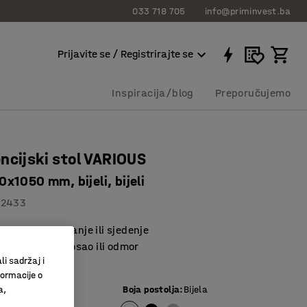
033 718 705
info@priminvest.ba
Prijavite se / Registrirajte se
Inspiracija/blog
Preporučujemo
ncijski stol VARIOUS
x1050 mm, bijeli, bijeli
82433
idealna za stajanje ili sjedenje
a sastanke, posao ili odmor
li sadržaj i
 prostora
formacije o
e ploče
:
Bijela
Boja postolja
:
Bijela
a,