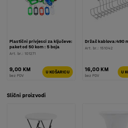
Plastični privjesci za ključeve:
Držač kablova:490
paket od 50 kom : 5 boja
Art. br.
:
151042
Art. br.
:
101271
9,00 KM
16,00 KM
U KOŠARICU
U 
bez PDV
bez PDV
Slični proizvodi