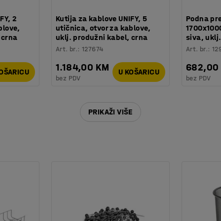
FY, 2
Kutija za kablove UNIFY, 5
Podna pr
blove,
utičnica, otvor za kablove,
1700x1000
 crna
uklj. produžni kabel, crna
siva, uklj
Art. br.
:
127674
Art. br.
:
12
1.184,00 KM
682,00
KOŠARICU
U KOŠARICU
bez PDV
bez PDV
PRIKAŽI VIŠE