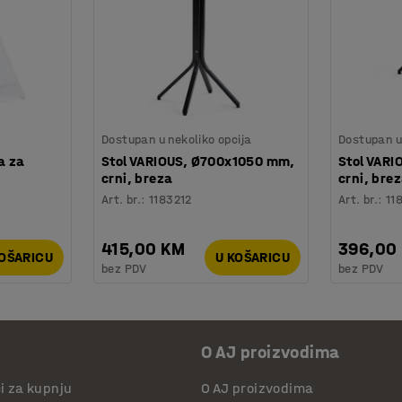
Dostupan u nekoliko opcija
Dostupan u 
a za
Stol VARIOUS, Ø700x1050 mm,
Stol VAR
crni, breza
crni, bre
Art. br.
:
1183212
Art. br.
:
11
415,00 KM
396,00
KOŠARICU
U KOŠARICU
bez PDV
bez PDV
O AJ proizvodima
či za kupnju
O AJ proizvodima