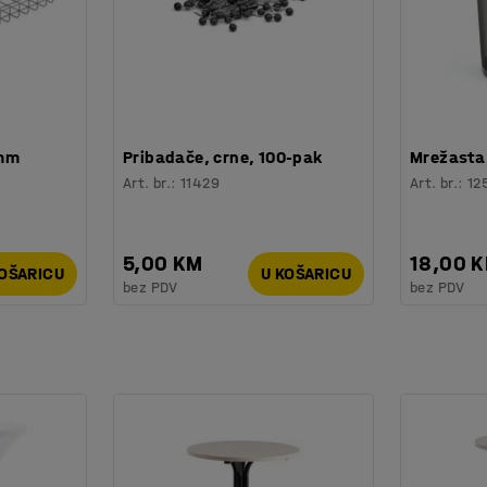
 mm
Pribadače, crne, 100-pak
Mrežasta 
Art. br.
:
11429
Art. br.
:
12
5,00 KM
18,00 
KOŠARICU
U KOŠARICU
bez PDV
bez PDV