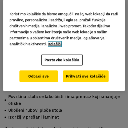
Koristimo kolačiće da bismo omogućili našoj web lokaciji da radi
pravilno, personalizirali sadržaj i oglase, pružali funkcije
društvenih medija i analizirali web promet. Također dijelimo
informacije o vašem korištenju naše web lokacije s našim
partnerima u oblastima društvenih medija, oglašavanja i
analitičkih aktivnosti.
Kolačići
Slični proizvodi
Postavke kolačića
Odbaci sve
Prihvati sve kolačiće
Površina stola se lako čisti i ima premaz koji smanjuje
otiske
Ukošeni rubovi ploče stola
Izdržljiv prešani laminat