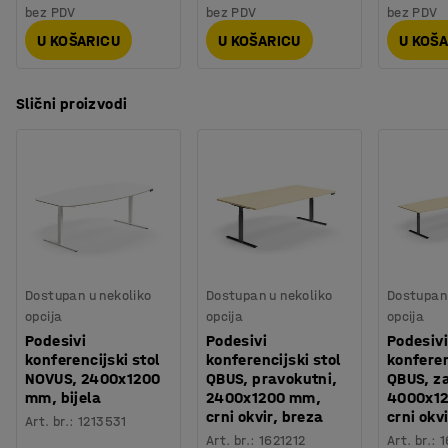
Težina
:
139
kg
podizanju stola i odmah zaustavlja kretanje. Postolje i
bez PDV
bez PDV
bez PDV
Montaža
:
Dolazi nesastavljeno
ploča stola su dostupni u nekoliko boja.
U KOŠARICU
U KOŠARICU
U KOŠ
Slični proizvodi
Dostupan u nekoliko
Dostupan u nekoliko
Dostupan 
opcija
opcija
opcija
Podesivi
Podesivi
Podesivi
konferencijski stol
konferencijski stol
konferen
NOVUS, 2400x1200
QBUS, pravokutni,
QBUS, za
mm, bijela
2400x1200 mm,
4000x1
crni okvir, breza
crni okv
Art. br.
:
1213531
Art. br.
:
1621212
Art. br.
:
1