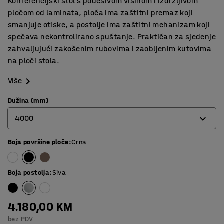
Konferencijski stol s podesivom visinom i izdržljivom
pločom od laminata, ploča ima zaštitni premaz koji
smanjuje otiske, a postolje ima zaštitni mehanizam koji
spečava nekontrolirano spuštanje. Praktičan za sjedenje
zahvaljujući zakošenim rubovima i zaobljenim kutovima
na ploči stola.
Više
Dužina (mm)
4000
Boja površine ploče
:
Crna
2400
3200
Boja postolja
:
Siva
4000
4.180,00 KM
bez PDV