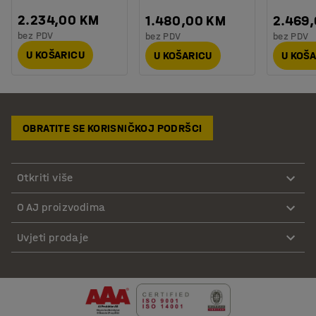
2.234,00 KM
1.480,00 KM
2.469
bez PDV
bez PDV
bez PDV
U KOŠARICU
U KOŠARICU
U KOŠ
OBRATITE SE KORISNIČKOJ PODRŠCI
Otkriti više
O AJ proizvodima
Uvjeti prodaje