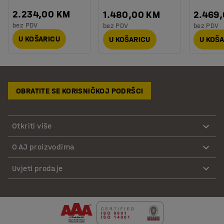
2.234,00 KM
1.480,00 KM
2.469
bez PDV
bez PDV
bez PDV
U KOŠARICU
U KOŠARICU
U KOŠ
OBRATITE SE KORISNIČKOJ PODRŠCI
Otkriti više
O AJ proizvodima
Uvjeti prodaje