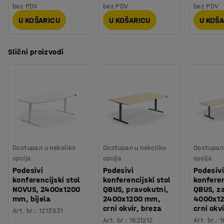
Težina
:
139
kg
podizanju stola i odmah zaustavlja kretanje. Postolje i
bez PDV
bez PDV
bez PDV
Montaža
:
Dolazi nesastavljeno
ploča stola su dostupni u nekoliko boja.
U KOŠARICU
U KOŠARICU
U KOŠ
Slični proizvodi
Dostupan u nekoliko
Dostupan u nekoliko
Dostupan 
opcija
opcija
opcija
Podesivi
Podesivi
Podesivi
konferencijski stol
konferencijski stol
konferen
NOVUS, 2400x1200
QBUS, pravokutni,
QBUS, za
mm, bijela
2400x1200 mm,
4000x1
crni okvir, breza
crni okv
Art. br.
:
1213531
Art. br.
:
1621212
Art. br.
:
1