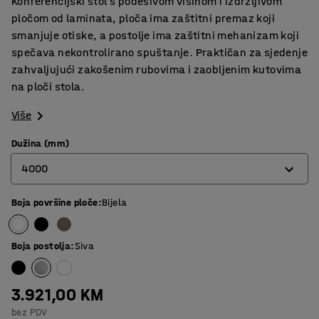
Konferencijski stol s podesivom visinom i izdržljivom
pločom od laminata, ploča ima zaštitni premaz koji
smanjuje otiske, a postolje ima zaštitni mehanizam koji
spečava nekontrolirano spuštanje. Praktičan za sjedenje
zahvaljujući zakošenim rubovima i zaobljenim kutovima
na ploči stola.
Više
Dužina (mm)
4000
Boja površine ploče
:
Bijela
2400
3200
Boja postolja
:
Siva
4000
3.921,00 KM
bez PDV