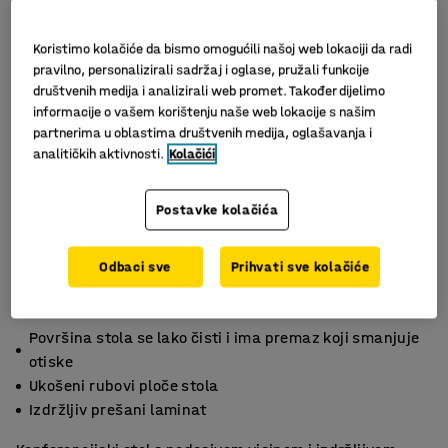
Koristimo kolačiće da bismo omogućili našoj web lokaciji da radi
pravilno, personalizirali sadržaj i oglase, pružali funkcije
društvenih medija i analizirali web promet. Također dijelimo
informacije o vašem korištenju naše web lokacije s našim
partnerima u oblastima društvenih medija, oglašavanja i
analitičkih aktivnosti.
Kolačići
Slični proizvodi
Postavke kolačića
Odbaci sve
Prihvati sve kolačiće
Površina stola se lako čisti i ima premaz koji smanjuje
otiske
Ukošeni rubovi ploče stola
Izdržljiv prešani laminat