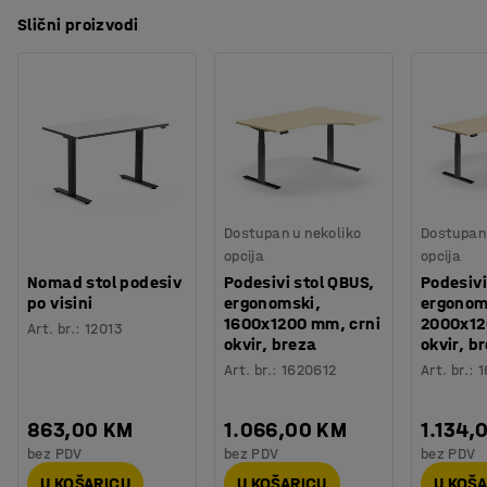
Slični proizvodi
Dostupan u nekoliko
Dostupan 
opcija
opcija
Nomad stol podesiv
Podesivi stol QBUS,
Podesivi
po visini
ergonomski,
ergonom
1600x1200 mm, crni
2000x12
Art. br.
:
12013
okvir, breza
okvir, b
Art. br.
:
1620612
Art. br.
:
1
863,00 KM
1.066,00 KM
1.134,
bez PDV
bez PDV
bez PDV
U KOŠARICU
U KOŠARICU
U KOŠ