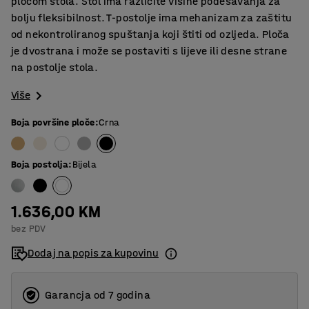
pločom stola. Stol ima različite visine podešavanja za
bolju fleksibilnost. T-postolje ima mehanizam za zaštitu
od nekontroliranog spuštanja koji štiti od ozljeda. Ploča
je dvostrana i može se postaviti s lijeve ili desne strane
na postolje stola.
Više
Boja površine ploče
:
Crna
Boja postolja
:
Bijela
1.636,00 KM
bez PDV
Dodaj na popis za kupovinu
Garancja od 7 godina