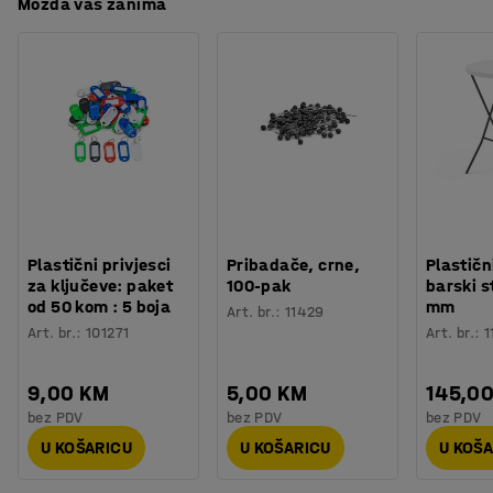
lako čisti. Laminat je izvrstan materijal za moderne
Možda vas zanima
urede u kojima je potreban izdržljiv namještaj. Odaberite
između nekoliko različitih boja ploče stola kako bi je
uskladili s ostalim namještajem.
Potreban vam je prostor za spremanje? Namještaj iz
asortimana QBUS je dizajniran tako da se međusobno
može slagati, a modularni sustav olakšava dodavanje
više prostora za spremanje. Sve za učinkovit radni dan!
Plastični privjesci
Pribadače, crne,
Plastičn
za ključeve: paket
100-pak
barski s
od 50 kom : 5 boja
mm
Art. br.
:
11429
Art. br.
:
101271
Art. br.
:
1
9,00 KM
5,00 KM
145,0
bez PDV
bez PDV
bez PDV
U KOŠARICU
U KOŠARICU
U KOŠ