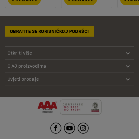
OBRATITE SE KORISNIČKOJ PODRŠCI
Otkriti više
O AJ proizvodima
Uvjeti prodaje