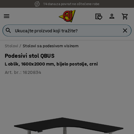
14 dana za povrat ne oštećene robe
7 godina garancije
Stolovi
Stolovi sa podesivom visinom
Podesivi stol QBUS
L oblik, 1600x2000 mm, bijelo postolje, crni
Art. br.
:
1620834