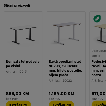
Slični proizvodi
Dostupan 
opcija
Nomad stol podesiv
Elektropodizni stol
Podesivi
po visini
NOVUS, 1200x600
ravni, 
mm, bijelo postolje,
mm, crni
Art. br.
:
12013
bijela ploča
breza
Art. br.
:
120022
Art. br.
:
1
863,00 KM
1.184,00 KM
911,00
bez PDV
bez PDV
bez PDV
U KOŠARICU
U KOŠARICU
U KOŠ