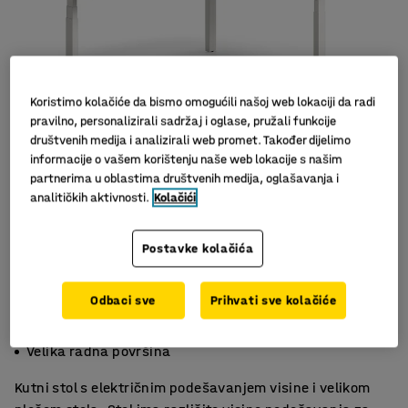
Koristimo kolačiće da bismo omogućili našoj web lokaciji da radi
pravilno, personalizirali sadržaj i oglase, pružali funkcije
društvenih medija i analizirali web promet. Također dijelimo
informacije o vašem korištenju naše web lokacije s našim
partnerima u oblastima društvenih medija, oglašavanja i
Slični proizvodi
analitičkih aktivnosti.
Kolačići
Postavke kolačića
Odbaci sve
Prihvati sve kolačiće
Funkcija memorije za tri visine
Zaštitni mehanizam
Velika radna površina
Kutni stol s električnim podešavanjem visine i velikom