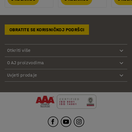
OBRATITE SE KORISNIČKOJ PODRŠCI
Otkriti više
O AJ proizvodima
Uvjeti prodaje