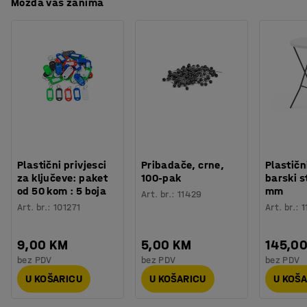
lako čisti. Laminat je izvrstan materijal za moderne
Možda vas zanima
urede u kojima je potreban izdržljiv namještaj. Odaberite
između nekoliko različitih boja ploče stola kako bi je
uskladili s ostalim namještajem.
Potreban vam je prostor za spremanje? Namještaj iz
asortimana QBUS je dizajniran tako da se međusobno
može slagati, a modularni sustav olakšava dodavanje
više prostora za spremanje. Sve za učinkovit radni dan!
Plastični privjesci
Pribadače, crne,
Plastičn
za ključeve: paket
100-pak
barski s
od 50 kom : 5 boja
mm
Art. br.
:
11429
Art. br.
:
101271
Art. br.
:
1
9,00 KM
5,00 KM
145,0
bez PDV
bez PDV
bez PDV
U KOŠARICU
U KOŠARICU
U KOŠ