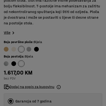
pločom stola. Stol ima različite visine podešavanja za
bolju fleksibilnost. T-postolje ima mehanizam za zaštitu
od nekontroliranog spuštanja koji štiti od ozljeda. Ploča
je dvostrana i može se postaviti s lijeve ili desne strane
na postolje stola.
Više
Boja površine ploče
:
Bijela
Boja postolja
:
Bijela
1.617,00 KM
bez PDV
Dodaj na popis za kupovinu
Garancja od 7 godina