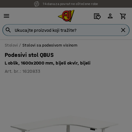
14 dana za povrat ne oštećene robe
7 godina garancije
Stolovi
Stolovi sa podesivom visinom
Podesivi stol QBUS
L oblik, 1600x2000 mm, bijeli okvir, bijeli
Art. br.
:
1620833