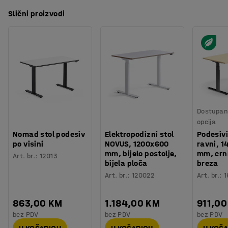
Slični proizvodi
Dostupan 
opcija
Nomad stol podesiv
Elektropodizni stol
Podesivi
po visini
NOVUS, 1200x600
ravni, 
mm, bijelo postolje,
mm, crni
Art. br.
:
12013
bijela ploča
breza
Art. br.
:
120022
Art. br.
:
1
863,00 KM
1.184,00 KM
911,00
bez PDV
bez PDV
bez PDV