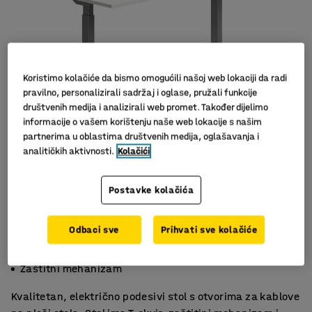
Koristimo kolačiće da bismo omogućili našoj web lokaciji da radi
pravilno, personalizirali sadržaj i oglase, pružali funkcije
društvenih medija i analizirali web promet. Također dijelimo
informacije o vašem korištenju naše web lokacije s našim
partnerima u oblastima društvenih medija, oglašavanja i
analitičkih aktivnosti.
Kolačići
Postavke kolačića
Odbaci sve
Prihvati sve kolačiće
Električno podešavanje visine stola
Ravna ploča stola
Zaštitni mehanizam
Kvalitetan, električno podesivi stol s otvorima za kablove