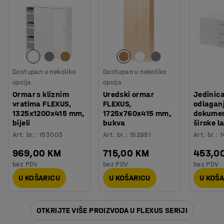
Dostupan u nekoliko
Dostupan u nekoliko
opcija
opcija
Ormar s kliznim
Uredski ormar
Jedinic
vratima FLEXUS,
FLEXUS,
odlagan
1325x1200x415 mm,
1725x760x415 mm,
dokume
bijeli
bukva
široke l
Art. br.
:
153003
Art. br.
:
152951
Art. br.
:
1
969,00 KM
715,00 KM
453,0
bez PDV
bez PDV
bez PDV
U KOŠARICU
U KOŠARICU
U KOŠ
OTKRIJTE VIŠE PROIZVODA U FLEXUS SERIJI