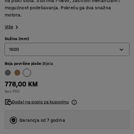
na ploči stola. Stol ima T-okvir, zaštitini mehanizam i
mogućnost podešavanja. Pokreću ga dva snažna
motora.
Više
Dužina (mm)
1600
Boja površine ploče
:
Bijela
1200
1600
778,00 KM
1800
bez PDV
Dodaj na popis za kupovinu
Garancja od 7 godina