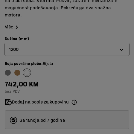
na ploči stola. Stol ima T-okvir, zaštitini mehanizam i
mogućnost podešavanja. Pokreću ga dva snažna
motora.
Više
Dužina (mm)
1200
Boja površine ploče
:
Bijela
1200
1600
742,00 KM
1800
bez PDV
Dodaj na popis za kupovinu
Garancja od 7 godina