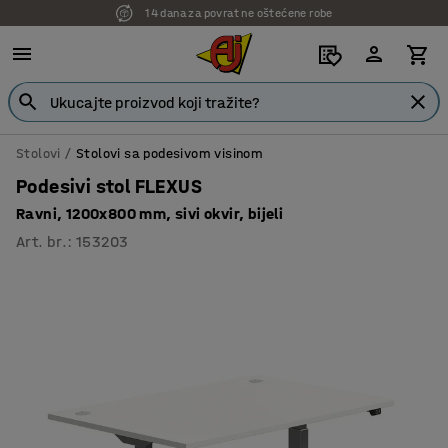
14 dana za povrat ne oštećene robe
7 godina garancije
Stolovi
Stolovi sa podesivom visinom
Podesivi stol FLEXUS
Ravni, 1200x800 mm, sivi okvir, bijeli
Art. br.
:
153203