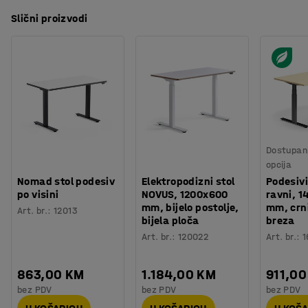
Slični proizvodi
Dostupan 
opcija
Nomad stol podesiv
Elektropodizni stol
Podesivi
po visini
NOVUS, 1200x600
ravni, 
mm, bijelo postolje,
mm, crni
Art. br.
:
12013
bijela ploča
breza
Art. br.
:
120022
Art. br.
:
1
863,00 KM
1.184,00 KM
911,00
bez PDV
bez PDV
bez PDV