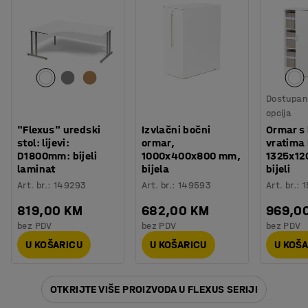
Dostupan 
opcija
"Flexus" uredski
Izvlačni bočni
Ormar s 
stol: lijevi:
ormar,
vratima
D1800mm: bijeli
1000x400x800 mm,
1325x12
laminat
bijela
bijeli
Art. br.
:
149293
Art. br.
:
149593
Art. br.
:
1
819,00 KM
682,00 KM
969,0
bez PDV
bez PDV
bez PDV
U KOŠARICU
U KOŠARICU
U KOŠ
OTKRIJTE VIŠE PROIZVODA U FLEXUS SERIJI