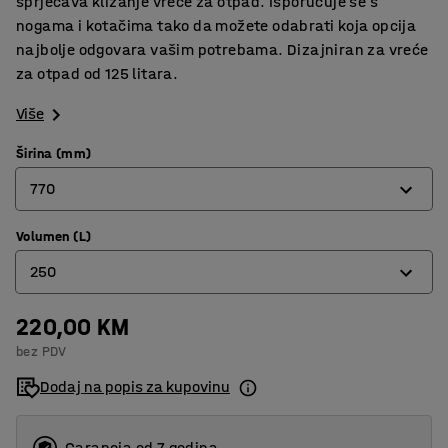
sprječava klizanje vreće za otpad. Isporučuje se s
nogama i kotačima tako da možete odabrati koja opcija
najbolje odgovara vašim potrebama. Dizajniran za vreće
za otpad od 125 litara.
Više
Širina (mm)
770
Volumen (L)
500
250
770
220,00 KM
125
bez PDV
250
Dodaj na popis za kupovinu
Garancja od 7 godina