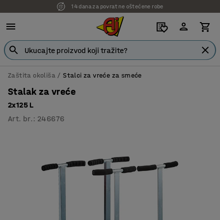
14 dana za povrat ne oštećene robe
7 godina garancije
Zaštita okoliša
Stalci za vreće za smeće
Stalak za vreće
2x125 L
Art. br.
:
246676