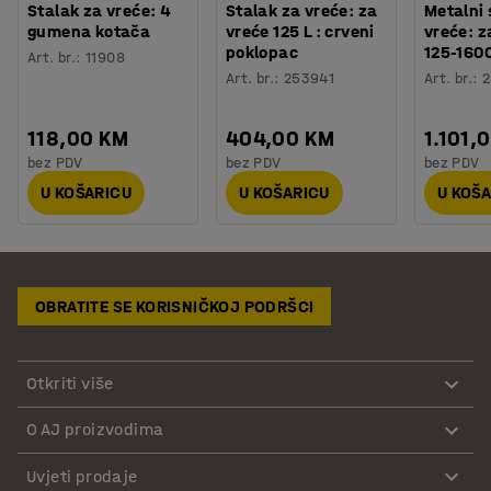
Stalak za vreće: 4
Stalak za vreće: za
Metalni 
gumena kotača
vreće 125 L : crveni
vreće: z
poklopac
125-160
Art. br.
:
11908
Art. br.
:
253941
Art. br.
:
2
118,00 KM
404,00 KM
1.101,
bez PDV
bez PDV
bez PDV
U KOŠARICU
U KOŠARICU
U KOŠ
OBRATITE SE KORISNIČKOJ PODRŠCI
Otkriti više
O AJ proizvodima
Uvjeti prodaje