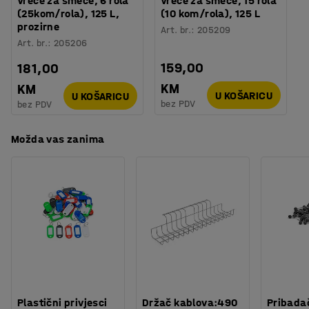
Vreće za smeće, 6 rola
Vreće za smeće, 15 rola
(25kom/rola), 125 L,
(10 kom/rola), 125 L
prozirne
Art. br.
:
205209
Art. br.
:
205206
159,00
181,00
KM
KM
U KOŠARICU
U KOŠARICU
bez PDV
bez PDV
Možda vas zanima
Plastični privjesci
Držač kablova:490
Pribadač