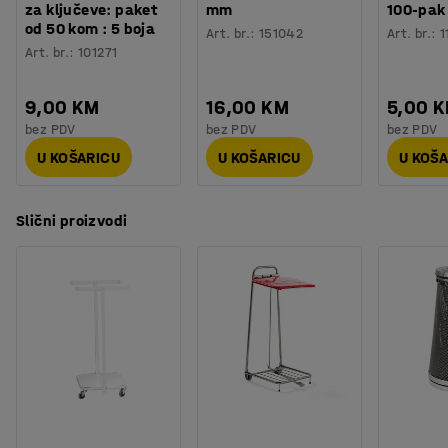
za ključeve: paket
mm
100-pak
od 50 kom : 5 boja
Art. br.
:
151042
Art. br.
:
1
Art. br.
:
101271
9,00 KM
16,00 KM
5,00 
bez PDV
bez PDV
bez PDV
U KOŠARICU
U KOŠARICU
U KOŠ
Slični proizvodi