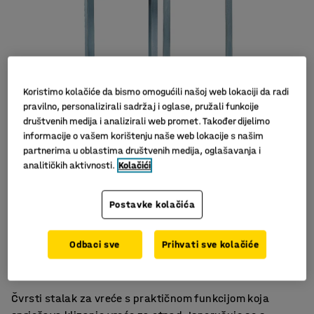
Koristimo kolačiće da bismo omogućili našoj web lokaciji da radi
pravilno, personalizirali sadržaj i oglase, pružali funkcije
društvenih medija i analizirali web promet. Također dijelimo
informacije o vašem korištenju naše web lokacije s našim
Slični proizvodi
partnerima u oblastima društvenih medija, oglašavanja i
analitičkih aktivnosti.
Kolačići
Postavke kolačića
S nogama ili kotačima
Odbaci sve
Prihvati sve kolačiće
Sprečava klizanje pune vreće
Olakšava korištenje vreća za otpad
Čvrsti stalak za vreće s praktičnom funkcijom koja