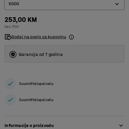
5000
253,00 KM
5000
bez PDV
10000
Dodaj na popis za kupovinu
Garancja od 7 godina
Suunnittelupalvelu
Suunnittelupalvelu
Informacije o proizvodu