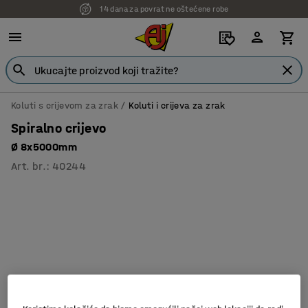
14 dana za povrat ne oštećene robe
7 godina garancije
Koluti s crijevom za zrak
Koluti i crijeva za zrak
Spiralno crijevo
Ø 8x5000mm
Art. br.
:
40244