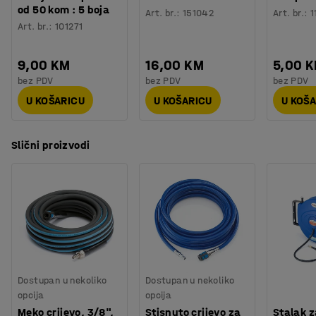
od 50 kom : 5 boja
Art. br.
:
151042
Art. br.
:
1
Art. br.
:
101271
9,00 KM
16,00 KM
5,00 
bez PDV
bez PDV
bez PDV
U KOŠARICU
U KOŠARICU
U KOŠ
Slični proizvodi
Dostupan u nekoliko
Dostupan u nekoliko
opcija
opcija
Meko crijevo, 3/8",
Stisnuto crijevo za
Stalak z