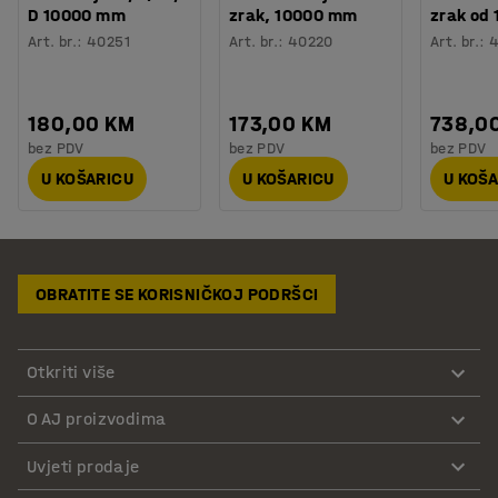
D 10000 mm
zrak, 10000 mm
zrak od 
Art. br.
:
40251
Art. br.
:
40220
Art. br.
:
180,00 KM
173,00 KM
738,0
bez PDV
bez PDV
bez PDV
U KOŠARICU
U KOŠARICU
U KOŠ
OBRATITE SE KORISNIČKOJ PODRŠCI
Otkriti više
O AJ proizvodima
Uvjeti prodaje