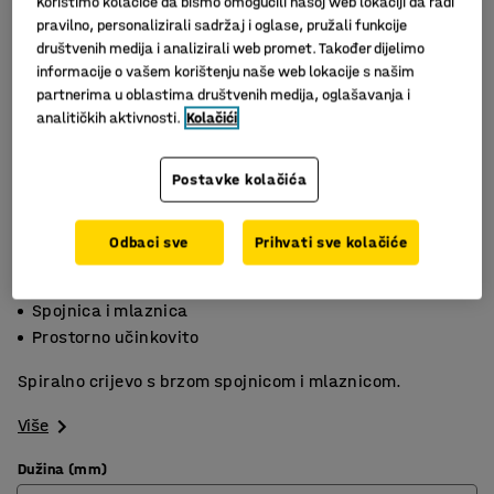
Koristimo kolačiće da bismo omogućili našoj web lokaciji da radi
pravilno, personalizirali sadržaj i oglase, pružali funkcije
društvenih medija i analizirali web promet. Također dijelimo
informacije o vašem korištenju naše web lokacije s našim
partnerima u oblastima društvenih medija, oglašavanja i
analitičkih aktivnosti.
Kolačići
Postavke kolačića
Odbaci sve
Prihvati sve kolačiće
Promjer 8 mm
Spojnica i mlaznica
Prostorno učinkovito
Spiralno crijevo s brzom spojnicom i mlaznicom.
Više
Dužina (mm)