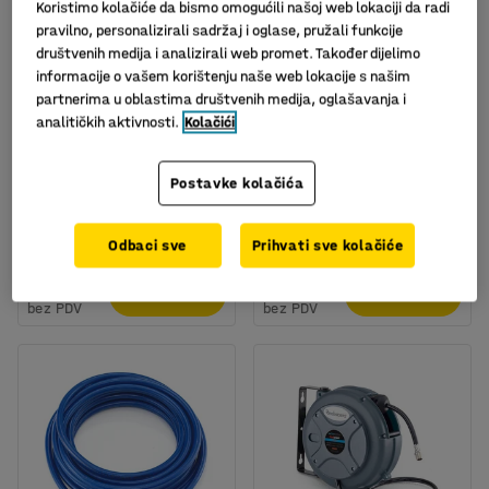
Koristimo kolačiće da bismo omogućili našoj web lokaciji da radi
pravilno, personalizirali sadržaj i oglase, pružali funkcije
društvenih medija i analizirali web promet. Također dijelimo
informacije o vašem korištenju naše web lokacije s našim
partnerima u oblastima društvenih medija, oglašavanja i
Dostupan u nekoliko opcija
analitičkih aktivnosti.
Kolačići
Spiralno crijevo, Ø
Kolut s crijevom za zrak,
8x10000 mm
samostalno namatanje,
Postavke kolačića
15m, 20 bara
Art. br.
:
40245
Art. br.
:
40205
Odbaci sve
Prihvati sve kolačiće
202,00
862,00
KM
KM
U KOŠARICU
U KOŠARICU
bez PDV
bez PDV