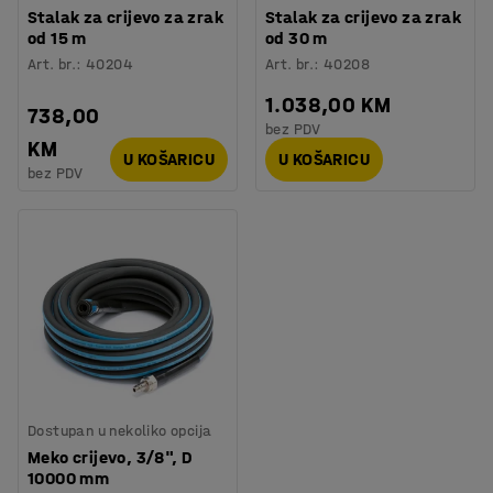
Stalak za crijevo za zrak
Stalak za crijevo za zrak
od 15 m
od 30 m
Art. br.
:
40204
Art. br.
:
40208
1.038,00 KM
738,00
bez PDV
KM
U KOŠARICU
U KOŠARICU
bez PDV
Dostupan u nekoliko opcija
Meko crijevo, 3/8", D
10000 mm