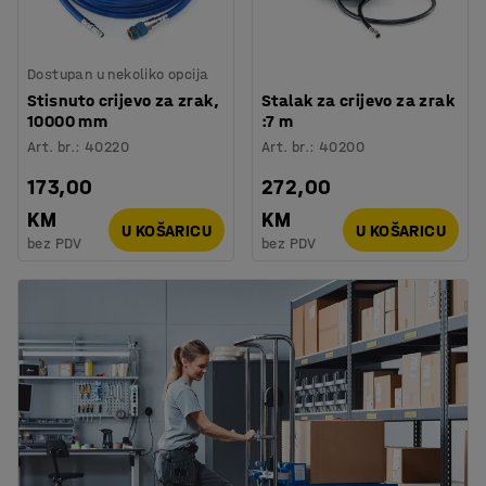
Dostupan u nekoliko opcija
Stisnuto crijevo za zrak,
Stalak za crijevo za zrak
10000 mm
:7 m
Art. br.
:
40220
Art. br.
:
40200
173,00
272,00
KM
KM
U KOŠARICU
U KOŠARICU
bez PDV
bez PDV