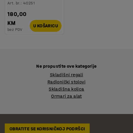
Art. br.
:
40251
180,00
KM
U KOŠARICU
bez PDV
Ne propustite ove kategorije
Skladišni regali
Radionički stolovi
Skladišna kolica
Ormari za alat
OBRATITE SE KORISNIČKOJ PODRŠCI