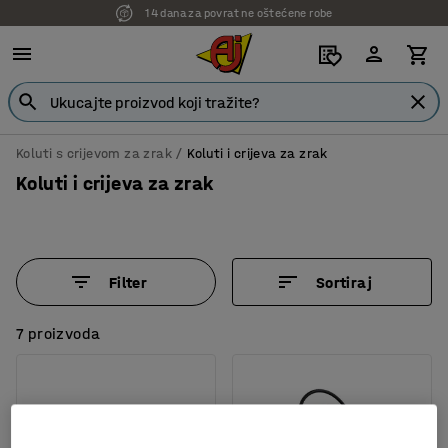
14 dana za povrat ne oštećene robe
Koluti s crijevom za zrak
Koluti i crijeva za zrak
Koluti i crijeva za zrak
Filter
Sortiraj
7 proizvoda