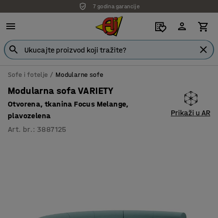
7 godina garancije
Sofe i fotelje
Modularne sofe
Modularna sofa VARIETY
Otvorena, tkanina Focus Melange,
Prikaži u AR
plavozelena
Art. br.
:
3887125