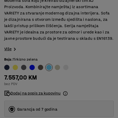
Moderna sofa koju je kreirao dizajnerski tim AJ
Proizvoda. Kombinirajte namještaj iz asortimana
VARIETY za stvaranje modernog dizajna interijera. Sofa
je dizajnirana s otvorom između sjedišta i naslona, za
lakši pristup prilikom čišćenja. Serija namještaja
VARIETY je idealna za prostore za odmor i urede kao i za
javne prostore budući da je testirana u skladu s EN16139.
Više
Boja
:
Tirkizno zelena
7.557,00 KM
bez PDV
Dodaj na popis za kupovinu
Garancja od 7 godina