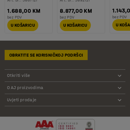
Art. br.
:
3867121
Art. br.
:
3892121
1.143,
1.688,00 KM
8.877,00 KM
bez PDV
bez PDV
bez PDV
U KOŠ
U KOŠARICU
U KOŠARICU
OBRATITE SE KORISNIČKOJ PODRŠCI
Otkriti više
O AJ proizvodima
Uvjeti prodaje