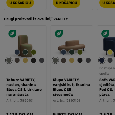
U KOŠARICU
U KOŠARICU
U KOŠ
Drugi proizvodi iz ove liniji VARIETY
Dostupan 
opcija
Tabure VARIETY,
Klupa VARIETY,
Sofa VAR
naslon, tkanina
vanjski kut, tkanina
sjedišta
Blues CSII, tirkizno
Blues CSII,
Pod CS,
narančasta
sivosmeđa
plava
Art. br.
:
3860101
Art. br.
:
3893101
Art. br.
:
3
1.173,00 KM
5.902,00 KM
2.428