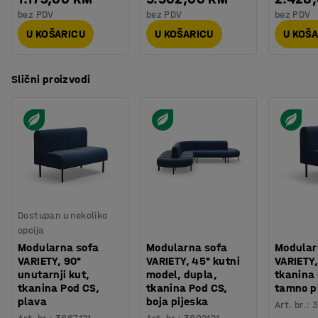
bez PDV
bez PDV
bez PDV
U KOŠARICU
U KOŠARICU
U KOŠ
Slični proizvodi
Dostupan u nekoliko
opcija
Modularna sofa
Modularna sofa
Modular
VARIETY, 90°
VARIETY, 45° kutni
VARIETY,
unutarnji kut,
model, dupla,
tkanina
tkanina Pod CS,
tkanina Pod CS,
tamno p
plava
boja pijeska
Art. br.
:
3