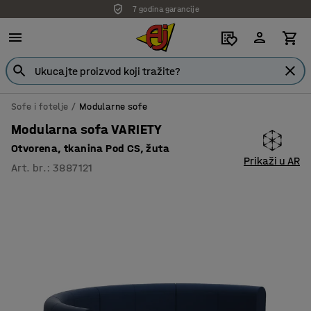
7 godina garancije
Sofe i fotelje
Modularne sofe
Modularna sofa VARIETY
Otvorena, tkanina Pod CS, žuta
Prikaži u AR
Art. br.
:
3887121