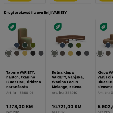
Drugi proizvodi iz ove liniji VARIETY
Tabure VARIETY,
Kutna klupa
Klupa VA
naslon, tkanina
VARIETY, vanjska,
vanjski 
Blues CSII, tirkizno
tkanina Focus
Blues CS
narančasta
Melange, zelena
sivosme
Art. br.
:
3860101
Art. br.
:
3889101
Art. br.
:
3
1.173,00 KM
14.721,00 KM
5.902
bez PDV
bez PDV
bez PDV