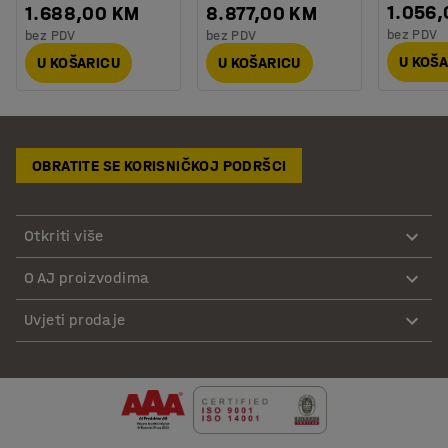
1.056
1.688,00 KM
8.877,00 KM
bez PDV
bez PDV
bez PDV
U KOŠ
U KOŠARICU
U KOŠARICU
OBRATITE SE KORISNIČKOJ PODRŠCI
Otkriti više
O AJ proizvodima
Uvjeti prodaje