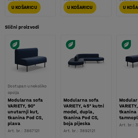
U KOŠARICU
U KOŠARICU
U KOŠ
Slični proizvodi
Dostupan u nekoliko
opcija
Modularna sofa
Modularna sofa
Modular
VARIETY, 90°
VARIETY, 45° kutni
VARIETY,
unutarnji kut,
model, dupla,
tkanina
tkanina Pod CS,
tkanina Pod CS,
tamnop
plava
boja pijeska
Art. br.
:
3
Art. br.
:
3867121
Art. br.
:
3892121