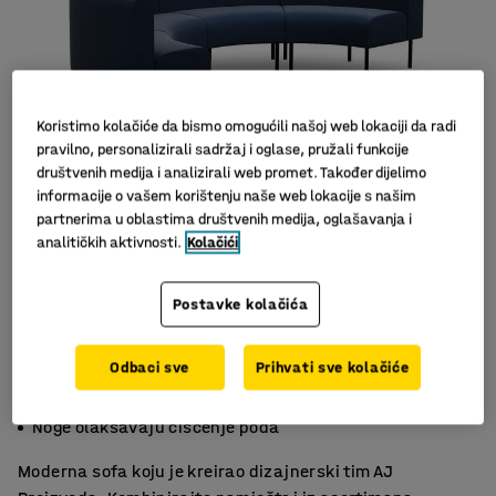
Koristimo kolačiće da bismo omogućili našoj web lokaciji da radi
pravilno, personalizirali sadržaj i oglase, pružali funkcije
društvenih medija i analizirali web promet. Također dijelimo
informacije o vašem korištenju naše web lokacije s našim
partnerima u oblastima društvenih medija, oglašavanja i
Slični proizvodi
analitičkih aktivnosti.
Kolačići
Postavke kolačića
Odbaci sve
Prihvati sve kolačiće
Privlačan dizajn velike udobnosti
Izdržljiv materijal
Noge olakšavaju čišćenje poda
Moderna sofa koju je kreirao dizajnerski tim AJ