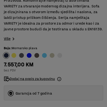
Proizvoda. Kombinirajte namještaj iz asortimana
VARIETY za stvaranje modernog dizajna interijera. Sofa
je dizajnirana s otvorom između sjedišta i naslona, za
lakši pristup prilikom čišćenja. Serija namještaja
VARIETY je idealna za prostore za odmor i urede kao i za
javne prostore budući da je testirana u skladu s EN16139.
Više
Boja
:
Mornarsko plava
7.557,00 KM
bez PDV
Dodaj na popis za kupovinu
Garancja od 7 godina